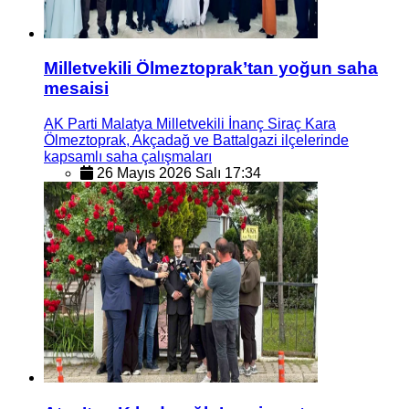
Milletvekili Ölmeztoprak’tan yoğun saha
mesaisi
AK Parti Malatya Milletvekili İnanç Siraç Kara
Ölmeztoprak, Akçadağ ve Battalgazi ilçelerinde
kapsamlı saha çalışmaları
26 Mayıs 2026 Salı 17:34