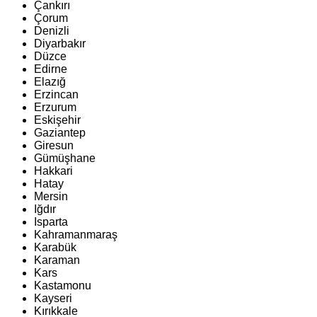
Çankırı
Çorum
Denizli
Diyarbakır
Düzce
Edirne
Elazığ
Erzincan
Erzurum
Eskişehir
Gaziantep
Giresun
Gümüşhane
Hakkari
Hatay
Mersin
Iğdır
Isparta
Kahramanmaraş
Karabük
Karaman
Kars
Kastamonu
Kayseri
Kırıkkale