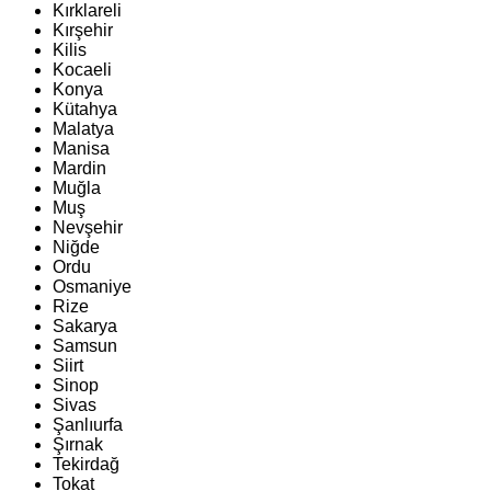
Kırklareli
Kırşehir
Kilis
Kocaeli
Konya
Kütahya
Malatya
Manisa
Mardin
Muğla
Muş
Nevşehir
Niğde
Ordu
Osmaniye
Rize
Sakarya
Samsun
Siirt
Sinop
Sivas
Şanlıurfa
Şırnak
Tekirdağ
Tokat