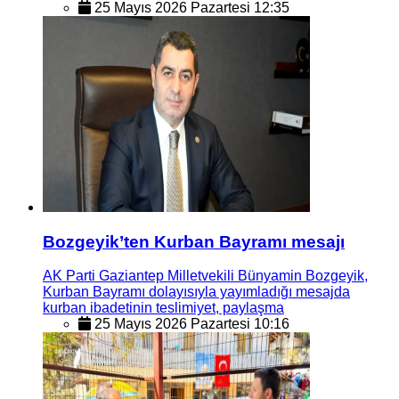
25 Mayıs 2026 Pazartesi 12:35
Bozgeyik’ten Kurban Bayramı mesajı
AK Parti Gaziantep Milletvekili Bünyamin Bozgeyik,
Kurban Bayramı dolayısıyla yayımladığı mesajda
kurban ibadetinin teslimiyet, paylaşma
25 Mayıs 2026 Pazartesi 10:16