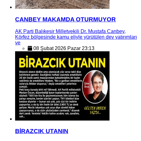
CANBEY MAKAMDA OTURMUYOR
AK Parti Balıkesir Milletvekili Dr. Mustafa Canbey,
Körfez bölgesinde kamu eliyle yürütülen dev yatırımları
ve
08 Şubat 2026 Pazar 23:13
BİRAZCIK UTANIN