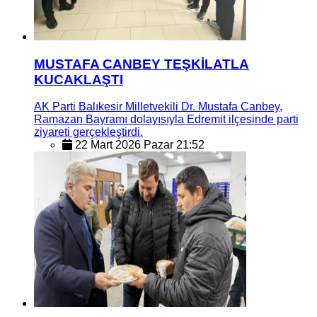
MUSTAFA CANBEY TEŞKİLATLA
KUCAKLAŞTI
AK Parti Balıkesir Milletvekili Dr. Mustafa Canbey,
Ramazan Bayramı dolayısıyla Edremit ilçesinde parti
ziyareti gerçekleştirdi.
22 Mart 2026 Pazar 21:52