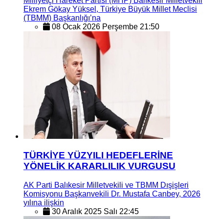
Milliyetçi Hareket Partisi (MHP) Balıkesir Milletvekili
Ekrem Gökay Yüksel, Türkiye Büyük Millet Meclisi
(TBMM) Başkanlığı’na
08 Ocak 2026 Perşembe 21:50
TÜRKİYE YÜZYILI HEDEFLERİNE
YÖNELİK KARARLILIK VURGUSU
AK Parti Balıkesir Milletvekili ve TBMM Dışişleri
Komisyonu Başkanvekili Dr. Mustafa Canbey, 2026
yılına ilişkin
30 Aralık 2025 Salı 22:45