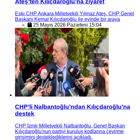
Ateş’ten Kılıçdaroğlu’na ziyaret
Eski CHP Ankara Milletvekili Yılmaz Ateş, CHP Genel
Başkanı Kemal Kılıçdaroğlu ile evinde bir araya
25 Mayıs 2026 Pazartesi 15:04
CHP’li Nalbantoğlu’ndan Kılıçdaroğlu’na
destek
CHP İzmir Milletvekili Nalbantoğlu, Genel Başkan
Kılıçdaroğlu'nun partiyi kuruluş kodlarına çevirme
girişimini desteklediklerini açıkladı.