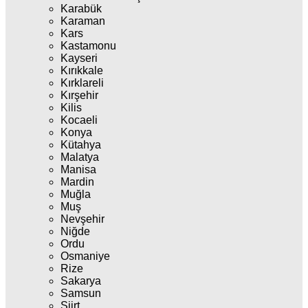
Karabük
Karaman
Kars
Kastamonu
Kayseri
Kırıkkale
Kırklareli
Kırşehir
Kilis
Kocaeli
Konya
Kütahya
Malatya
Manisa
Mardin
Muğla
Muş
Nevşehir
Niğde
Ordu
Osmaniye
Rize
Sakarya
Samsun
Siirt