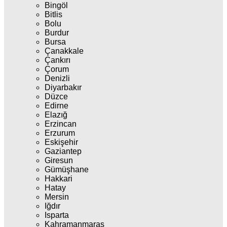
Bingöl
Bitlis
Bolu
Burdur
Bursa
Çanakkale
Çankırı
Çorum
Denizli
Diyarbakır
Düzce
Edirne
Elazığ
Erzincan
Erzurum
Eskişehir
Gaziantep
Giresun
Gümüşhane
Hakkari
Hatay
Mersin
Iğdır
Isparta
Kahramanmaraş