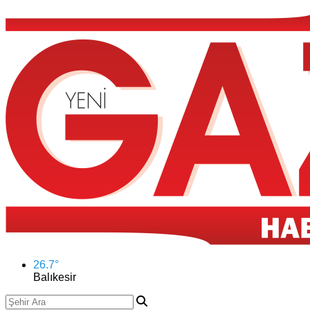
26.7
°
Balıkesir