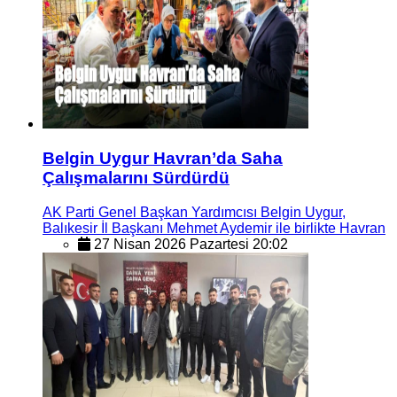
Belgin Uygur Havran’da Saha
Çalışmalarını Sürdürdü
AK Parti Genel Başkan Yardımcısı Belgin Uygur,
Balıkesir İl Başkanı Mehmet Aydemir ile birlikte Havran
27 Nisan 2026 Pazartesi 20:02