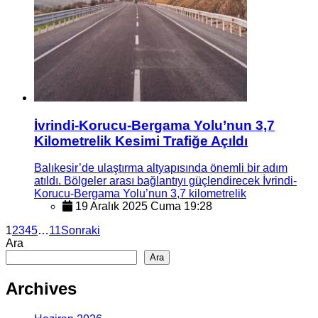
İvrindi-Korucu-Bergama Yolu’nun 3,7
Kilometrelik Kesimi Trafiğe Açıldı
Balıkesir’de ulaştırma altyapısında önemli bir adım
atıldı. Bölgeler arası bağlantıyı güçlendirecek İvrindi-
Korucu-Bergama Yolu’nun 3,7 kilometrelik
19 Aralık 2025 Cuma 19:28
1
2
3
4
5
…
11
Sonraki
Ara
Ara
Archives