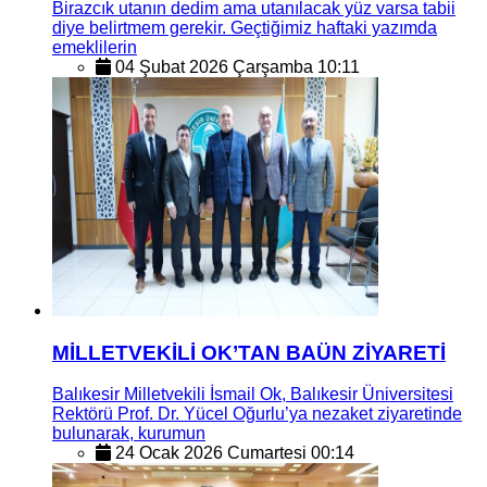
Birazcık utanın dedim ama utanılacak yüz varsa tabii
diye belirtmem gerekir. Geçtiğimiz haftaki yazımda
emeklilerin
04 Şubat 2026 Çarşamba 10:11
MİLLETVEKİLİ OK’TAN BAÜN ZİYARETİ
Balıkesir Milletvekili İsmail Ok, Balıkesir Üniversitesi
Rektörü Prof. Dr. Yücel Oğurlu’ya nezaket ziyaretinde
bulunarak, kurumun
24 Ocak 2026 Cumartesi 00:14