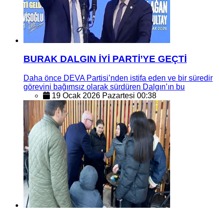
BURAK DALGIN İYİ PARTİ’YE GEÇTİ
Daha önce DEVA Partisi’nden istifa eden ve bir süredir
görevini bağımsız olarak sürdüren Dalgın’ın bu
19 Ocak 2026 Pazartesi 00:38