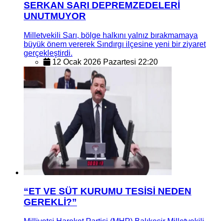
SERKAN SARI DEPREMZEDELERİ
UNUTMUYOR
Milletvekili Sarı, bölge halkını yalnız bırakmamaya
büyük önem vererek Sındırgı ilçesine yeni bir ziyaret
gerçekleştirdi.
12 Ocak 2026 Pazartesi 22:20
“ET VE SÜT KURUMU TESİSİ NEDEN
GEREKLİ?”