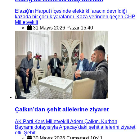
Elazığ'ın Harput ilçesinde elektrikli aracın devrildiği
kazada bir çocuk yaralandı. Kaza yerinden geçen CHP
Milletvekili
31 Mayıs 2026 Pazar 15:40
Çalkın’dan şehit ailelerine ziyaret
AK Parti Kars Milletvekili Adem Çalkın, Kurban
Bayramı dolayısıyla Arpaçay'daki şehit ailelerini ziyaret
etti. Şehit
30 Mayıs 2026 Cumartesi 10:41