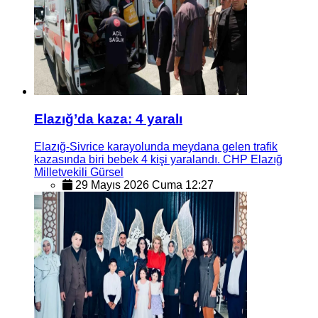
Elazığ’da kaza: 4 yaralı
Elazığ-Sivrice karayolunda meydana gelen trafik
kazasında biri bebek 4 kişi yaralandı. CHP Elazığ
Milletvekili Gürsel
29 Mayıs 2026 Cuma 12:27