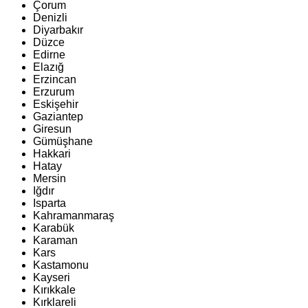
Çorum
Denizli
Diyarbakır
Düzce
Edirne
Elazığ
Erzincan
Erzurum
Eskişehir
Gaziantep
Giresun
Gümüşhane
Hakkari
Hatay
Mersin
Iğdır
Isparta
Kahramanmaraş
Karabük
Karaman
Kars
Kastamonu
Kayseri
Kırıkkale
Kırklareli