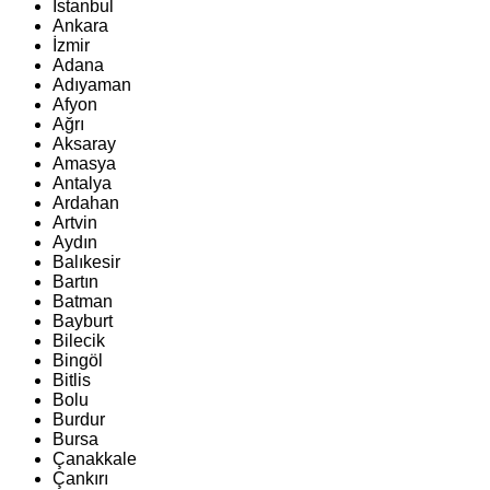
İstanbul
Ankara
İzmir
Adana
Adıyaman
Afyon
Ağrı
Aksaray
Amasya
Antalya
Ardahan
Artvin
Aydın
Balıkesir
Bartın
Batman
Bayburt
Bilecik
Bingöl
Bitlis
Bolu
Burdur
Bursa
Çanakkale
Çankırı