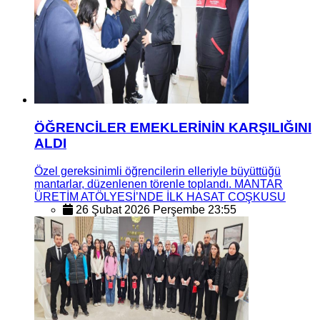
ÖĞRENCİLER EMEKLERİNİN KARŞILIĞINI
ALDI
Özel gereksinimli öğrencilerin elleriyle büyüttüğü
mantarlar, düzenlenen törenle toplandı. MANTAR
ÜRETİM ATÖLYESİ’NDE İLK HASAT COŞKUSU
26 Şubat 2026 Perşembe 23:55