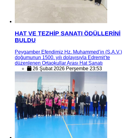
HAT VE TEZHİP SANATI ÖDÜLLERİNİ
BULDU
Peygamber Efendimiz Hz. Muhammed’in (S.A.V.)
doğumunun 1500. yılı dolayısıyla Edremit’te
düzenlenen Ortaokullar Arası Hat Sanatı
26 Şubat 2026 Perşembe 23:53