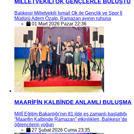
MİLLETVEKİLİ OK GENÇLERLE BULUŞTU
Balıkesir Milletvekili İsmail Ok ile Gençlik ve Spor İl
Müdürü Adem Özalp, Ramazan ayının ruhuna
01 Mart 2026 Pazar 22:36
MAARİFİN KALBİNDE ANLAMLI BULUŞMA
Millî Eğitim Bakanlığı’nın 81 ilde eş zamanlı başlattığı
“Maarifin Kalbinde Ramazan” etkinlikleri, Balıkesir’de
öğrencilerin yoğun
27 Şubat 2026 Cuma 23:35