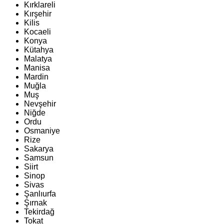
Kırklareli
Kırşehir
Kilis
Kocaeli
Konya
Kütahya
Malatya
Manisa
Mardin
Muğla
Muş
Nevşehir
Niğde
Ordu
Osmaniye
Rize
Sakarya
Samsun
Siirt
Sinop
Sivas
Şanlıurfa
Şırnak
Tekirdağ
Tokat