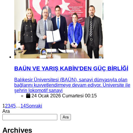
BAÜN VE YARIŞ KABİN’DEN GÜÇ BİRLİĞİ
Balıkesir Üniversitesi (BAÜN), sanayi dünyasıyla olan
bağlarını kuvvetlendirmeye devam ediyor. Üniversite ile
şehrin lokomotif sanayi
24 Ocak 2026 Cumartesi 00:15
1
2
3
4
5
…
14
Sonraki
Ara
Ara
Archives