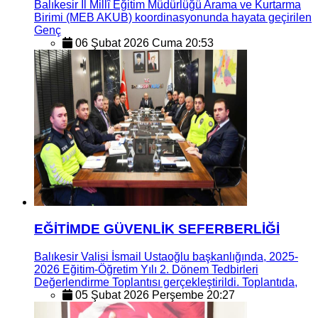
Balıkesir İl Millî Eğitim Müdürlüğü Arama ve Kurtarma
Birimi (MEB AKUB) koordinasyonunda hayata geçirilen
Genç
06 Şubat 2026 Cuma 20:53
EĞİTİMDE GÜVENLİK SEFERBERLİĞİ
Balıkesir Valisi İsmail Ustaoğlu başkanlığında, 2025-
2026 Eğitim-Öğretim Yılı 2. Dönem Tedbirleri
Değerlendirme Toplantısı gerçekleştirildi. Toplantıda,
05 Şubat 2026 Perşembe 20:27