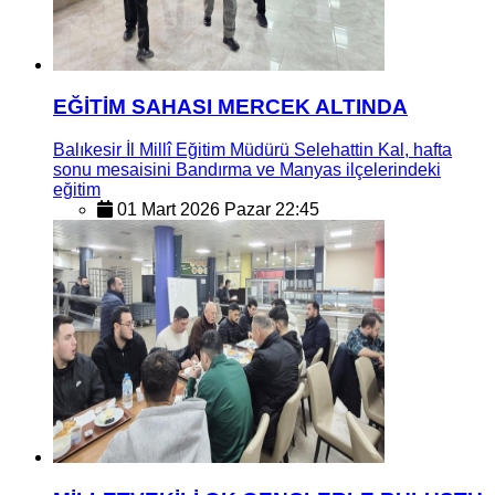
EĞİTİM SAHASI MERCEK ALTINDA
Balıkesir İl Millî Eğitim Müdürü Selehattin Kal, hafta
sonu mesaisini Bandırma ve Manyas ilçelerindeki
eğitim
01 Mart 2026 Pazar 22:45