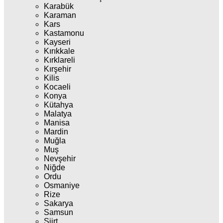
Karabük
Karaman
Kars
Kastamonu
Kayseri
Kırıkkale
Kırklareli
Kırşehir
Kilis
Kocaeli
Konya
Kütahya
Malatya
Manisa
Mardin
Muğla
Muş
Nevşehir
Niğde
Ordu
Osmaniye
Rize
Sakarya
Samsun
Siirt