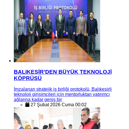
BALIKESİR’DEN BÜYÜK TEKNOLOJİ
KÖPRÜSÜ
İmzalanan stratejik iş birliği protokolü, Balıkesirli
teknoloji girişimcileri için mentorluktan yatırımcı
ağlarına kadar geniş bir
27 Şubat 2026 Cuma 00:02