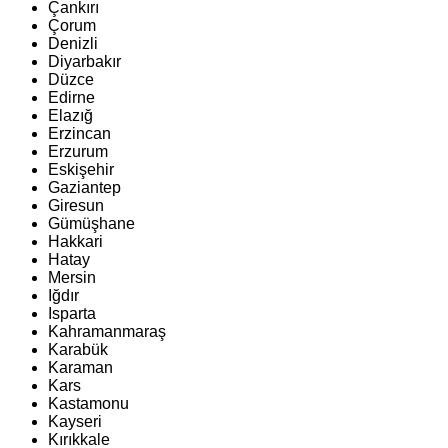
Çankırı
Çorum
Denizli
Diyarbakır
Düzce
Edirne
Elazığ
Erzincan
Erzurum
Eskişehir
Gaziantep
Giresun
Gümüşhane
Hakkari
Hatay
Mersin
Iğdır
Isparta
Kahramanmaraş
Karabük
Karaman
Kars
Kastamonu
Kayseri
Kırıkkale