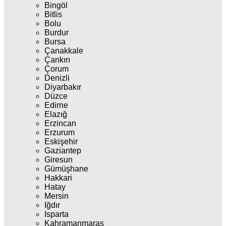
Bingöl
Bitlis
Bolu
Burdur
Bursa
Çanakkale
Çankırı
Çorum
Denizli
Diyarbakır
Düzce
Edirne
Elazığ
Erzincan
Erzurum
Eskişehir
Gaziantep
Giresun
Gümüşhane
Hakkari
Hatay
Mersin
Iğdır
Isparta
Kahramanmaraş