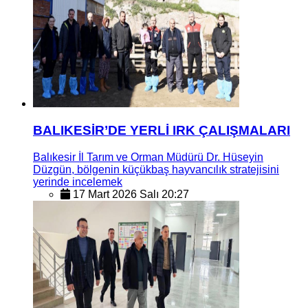
BALIKESİR’DE YERLİ IRK ÇALIŞMALARI
Balıkesir İl Tarım ve Orman Müdürü Dr. Hüseyin
Düzgün, bölgenin küçükbaş hayvancılık stratejisini
yerinde incelemek
17 Mart 2026 Salı 20:27