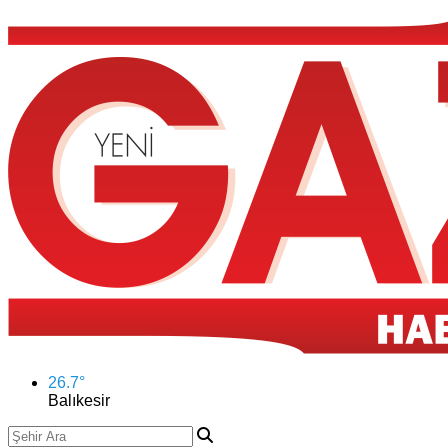
26.7
°
Balıkesir