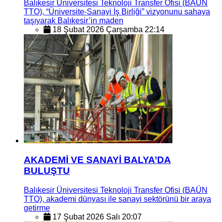
Balıkesir Üniversitesi Teknoloji Transfer Ofisi (BAÜN
TTO), “Üniversite-Sanayi İş Birliği” vizyonunu sahaya
taşıyarak Balıkesir’in maden
18 Şubat 2026 Çarşamba 22:14
AKADEMİ VE SANAYİ BALYA’DA
BULUŞTU
Balıkesir Üniversitesi Teknoloji Transfer Ofisi (BAÜN
TTO), akademi dünyası ile sanayi sektörünü bir araya
getirme
17 Şubat 2026 Salı 20:07