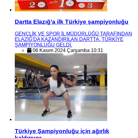
Dartta Elazığ’a ilk Türkiye şampiyonluğu
GENÇLİK VE SPOR İL MÜDÜRLÜĞÜ TARAFINDAN
ELAZIĞ'DA KAZANDIRILAN DARTTA, TÜRKİYE
ŞAMPİYONLUĞU GELDİ.
06 Kasım 2024 Çarşamba 10:31
Türkiye Şampiyonluğu için ağırlık
kaldırıyor