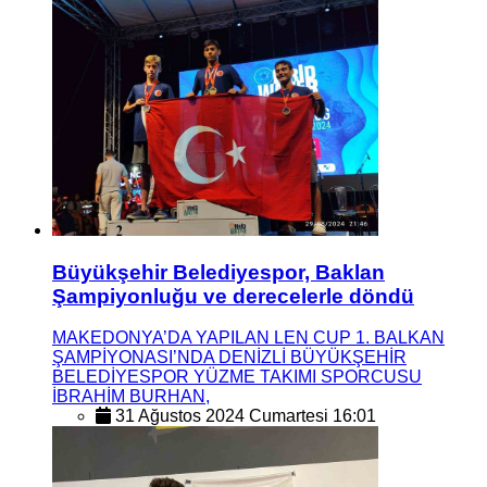
Büyükşehir Belediyespor, Baklan
Şampiyonluğu ve derecelerle döndü
MAKEDONYA’DA YAPILAN LEN CUP 1. BALKAN
ŞAMPİYONASI’NDA DENİZLİ BÜYÜKŞEHİR
BELEDİYESPOR YÜZME TAKIMI SPORCUSU
İBRAHİM BURHAN,
31 Ağustos 2024 Cumartesi 16:01