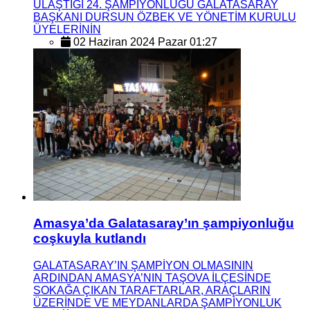
ULAŞTIĞI 24. ŞAMPİYONLUĞU GALATASARAY
BAŞKANI DURSUN ÖZBEK VE YÖNETİM KURULU
ÜYELERİNİN
02 Haziran 2024 Pazar 01:27
Amasya’da Galatasaray’ın şampiyonluğu
coşkuyla kutlandı
GALATASARAY’IN ŞAMPİYON OLMASININ
ARDINDAN AMASYA’NIN TAŞOVA İLÇESİNDE
SOKAĞA ÇIKAN TARAFTARLAR, ARAÇLARIN
ÜZERİNDE VE MEYDANLARDA ŞAMPİYONLUK