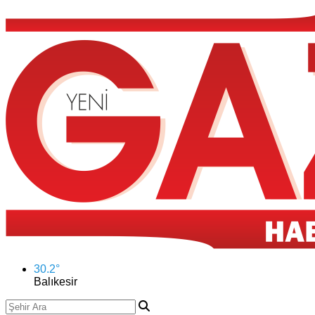
30.2
°
Balıkesir