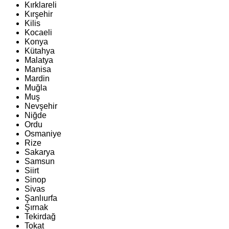
Kırklareli
Kırşehir
Kilis
Kocaeli
Konya
Kütahya
Malatya
Manisa
Mardin
Muğla
Muş
Nevşehir
Niğde
Ordu
Osmaniye
Rize
Sakarya
Samsun
Siirt
Sinop
Sivas
Şanlıurfa
Şırnak
Tekirdağ
Tokat