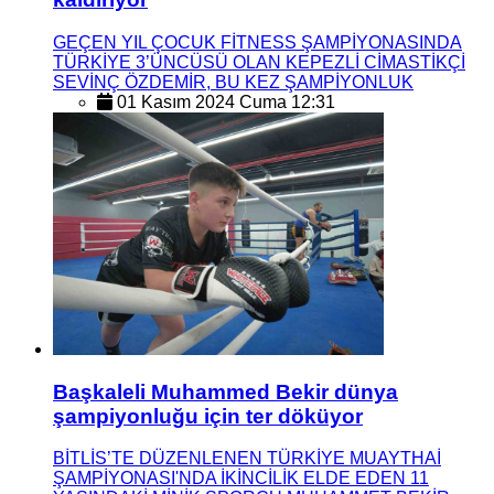
GEÇEN YIL ÇOCUK FİTNESS ŞAMPİYONASINDA
TÜRKİYE 3’ÜNCÜSÜ OLAN KEPEZLİ CİMASTİKÇİ
SEVİNÇ ÖZDEMİR, BU KEZ ŞAMPİYONLUK
01 Kasım 2024 Cuma 12:31
Başkaleli Muhammed Bekir dünya
şampiyonluğu için ter döküyor
BİTLİS’TE DÜZENLENEN TÜRKİYE MUAYTHAİ
ŞAMPİYONASI'NDA İKİNCİLİK ELDE EDEN 11