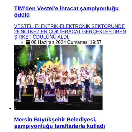
TİM’den Vestel’e ihracat şampiyonluğu
ödülü
VESTEL, ELEKTRİK-ELEKTRONİK SEKTÖRÜNDE
26’NCI KEZ EN ÇOK İHRACAT GERÇEKLEŞTİREN
ŞİRKET ÖDÜLÜNÜ ALDI.
08 Haziran 2024 Cumartesi 19:57
Mersin Büyükşehir Belediyesi,
şampiyonluğu taraftarlarla kutladı