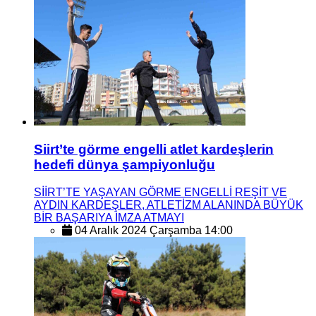
Siirt’te görme engelli atlet kardeşlerin
hedefi dünya şampiyonluğu
SİİRT’TE YAŞAYAN GÖRME ENGELLİ REŞİT VE
AYDIN KARDEŞLER, ATLETİZM ALANINDA BÜYÜK
BİR BAŞARIYA İMZA ATMAYI
04 Aralık 2024 Çarşamba 14:00