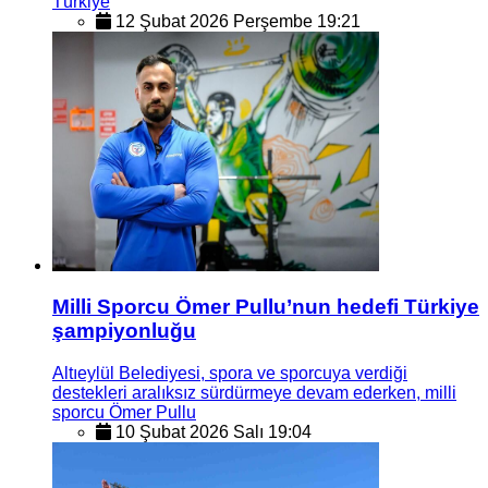
Türkiye
12 Şubat 2026 Perşembe 19:21
Milli Sporcu Ömer Pullu’nun hedefi Türkiye
şampiyonluğu
Altıeylül Belediyesi, spora ve sporcuya verdiği
destekleri aralıksız sürdürmeye devam ederken, milli
sporcu Ömer Pullu
10 Şubat 2026 Salı 19:04