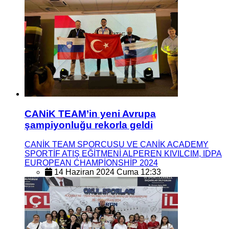
CANiK TEAM’in yeni Avrupa
şampiyonluğu rekorla geldi
CANİK TEAM SPORCUSU VE CANİK ACADEMY
SPORTİF ATIŞ EĞİTMENİ ALPEREN KIVILCIM, IDPA
EUROPEAN CHAMPİONSHİP 2024
14 Haziran 2024 Cuma 12:33