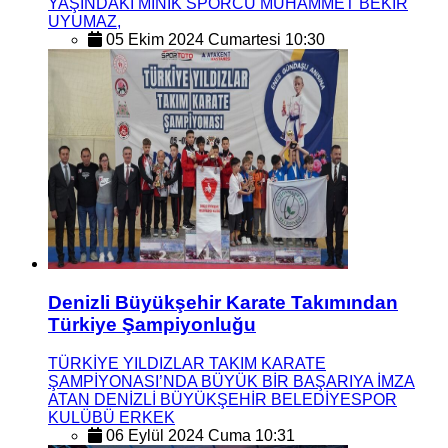
YAŞINDAKİ MİNİK SPORCU MUHAMMET BEKİR
UYUMAZ,
05 Ekim 2024 Cumartesi 10:30
Denizli Büyükşehir Karate Takımından
Türkiye Şampiyonluğu
TÜRKİYE YILDIZLAR TAKIM KARATE
ŞAMPİYONASI’NDA BÜYÜK BİR BAŞARIYA İMZA
ATAN DENİZLİ BÜYÜKŞEHİR BELEDİYESPOR
KULÜBÜ ERKEK
06 Eylül 2024 Cuma 10:31