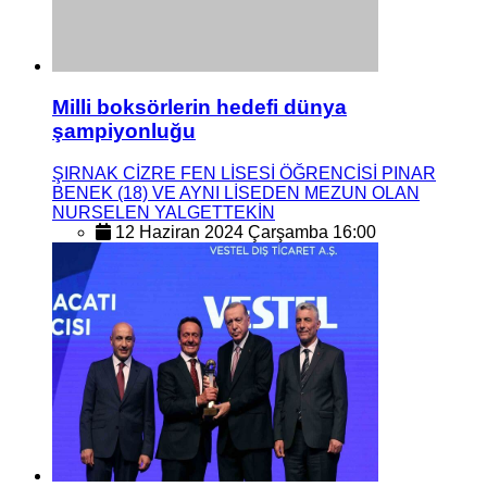
Milli boksörlerin hedefi dünya
şampiyonluğu
ŞIRNAK CİZRE FEN LİSESİ ÖĞRENCİSİ PINAR
BENEK (18) VE AYNI LİSEDEN MEZUN OLAN
NURSELEN YALGETTEKİN
12 Haziran 2024 Çarşamba 16:00