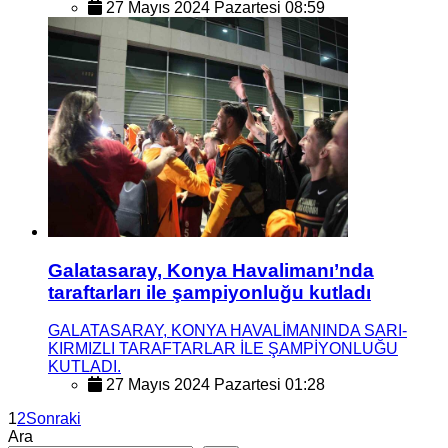
27 Mayıs 2024 Pazartesi 08:59
Galatasaray, Konya Havalimanı’nda
taraftarları ile şampiyonluğu kutladı
GALATASARAY, KONYA HAVALİMANINDA SARI-
KIRMIZLI TARAFTARLAR İLE ŞAMPİYONLUĞU
KUTLADI.
27 Mayıs 2024 Pazartesi 01:28
1
2
Sonraki
Ara