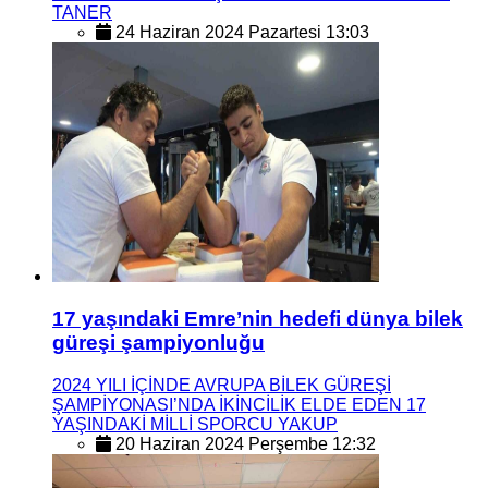
TANER
24 Haziran 2024 Pazartesi 13:03
17 yaşındaki Emre’nin hedefi dünya bilek
güreşi şampiyonluğu
2024 YILI İÇİNDE AVRUPA BİLEK GÜREŞİ
ŞAMPİYONASI’NDA İKİNCİLİK ELDE EDEN 17
YAŞINDAKİ MİLLİ SPORCU YAKUP
20 Haziran 2024 Perşembe 12:32