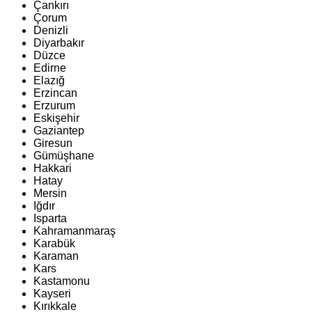
Çankırı
Çorum
Denizli
Diyarbakır
Düzce
Edirne
Elazığ
Erzincan
Erzurum
Eskişehir
Gaziantep
Giresun
Gümüşhane
Hakkari
Hatay
Mersin
Iğdır
Isparta
Kahramanmaraş
Karabük
Karaman
Kars
Kastamonu
Kayseri
Kırıkkale