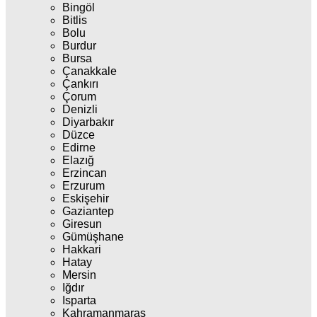
Bingöl
Bitlis
Bolu
Burdur
Bursa
Çanakkale
Çankırı
Çorum
Denizli
Diyarbakır
Düzce
Edirne
Elazığ
Erzincan
Erzurum
Eskişehir
Gaziantep
Giresun
Gümüşhane
Hakkari
Hatay
Mersin
Iğdır
Isparta
Kahramanmaraş