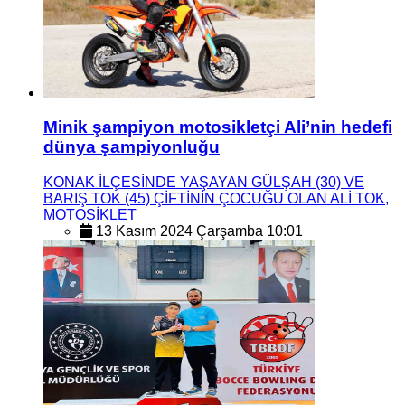
Minik şampiyon motosikletçi Ali’nin hedefi
dünya şampiyonluğu
KONAK İLÇESİNDE YAŞAYAN GÜLŞAH (30) VE
BARIŞ TOK (45) ÇİFTİNİN ÇOCUĞU OLAN ALİ TOK,
MOTOSİKLET
13 Kasım 2024 Çarşamba 10:01