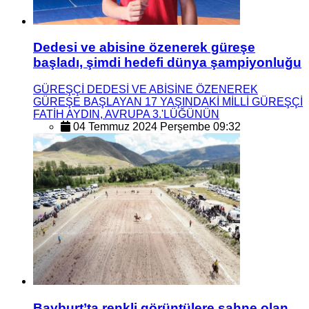
Dedesi ve abisine özenerek güreşe
başladı, şimdi hedefi dünya şampiyonluğu
GÜREŞÇİ DEDESİ VE ABİSİNE ÖZENEREK
GÜREŞE BAŞLAYAN 17 YAŞINDAKİ MİLLİ GÜREŞÇİ
FATİH AYDIN, AVRUPA 3.'LÜĞÜNÜN
04 Temmuz 2024 Perşembe 09:32
Bayburt’ta renkli görüntülere sahne olan