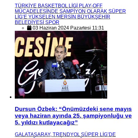
TÜRKİYE BASKETBOL LİGİ PLAY-OFF
MÜCADELESİNDE ŞAMPİYON OLARAK SÜPER
LİG’E YÜKSELEN MERSİN BÜYÜKŞEHİR
BELEDİYESİ SPOR
03 Haziran 2024 Pazartesi 11:31
Dursun Özbek: “Önümüzdeki sene mayıs
veya haziran ayında 25. şampiyonluğu ve
5. yıldızı kutlayacağız”
GALATASARAY, TRENDYOL SÜPER LİG’DE