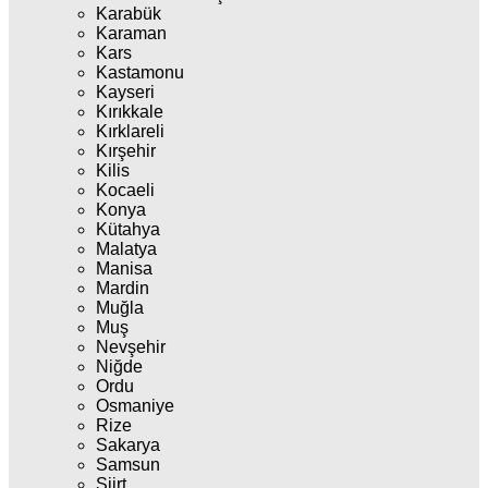
Karabük
Karaman
Kars
Kastamonu
Kayseri
Kırıkkale
Kırklareli
Kırşehir
Kilis
Kocaeli
Konya
Kütahya
Malatya
Manisa
Mardin
Muğla
Muş
Nevşehir
Niğde
Ordu
Osmaniye
Rize
Sakarya
Samsun
Siirt