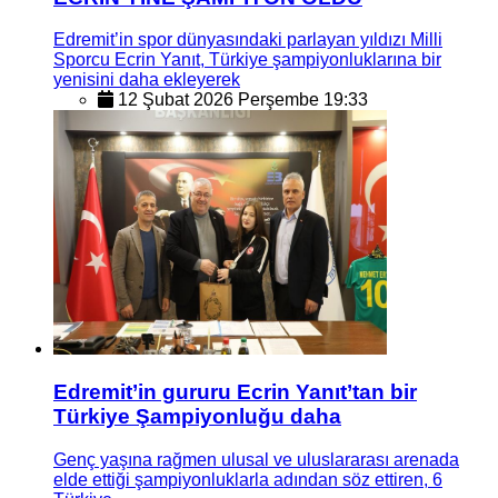
Edremit’in spor dünyasındaki parlayan yıldızı Milli
Sporcu Ecrin Yanıt, Türkiye şampiyonluklarına bir
yenisini daha ekleyerek
12 Şubat 2026 Perşembe 19:33
Edremit’in gururu Ecrin Yanıt’tan bir
Türkiye Şampiyonluğu daha
Genç yaşına rağmen ulusal ve uluslararası arenada
elde ettiği şampiyonluklarla adından söz ettiren, 6