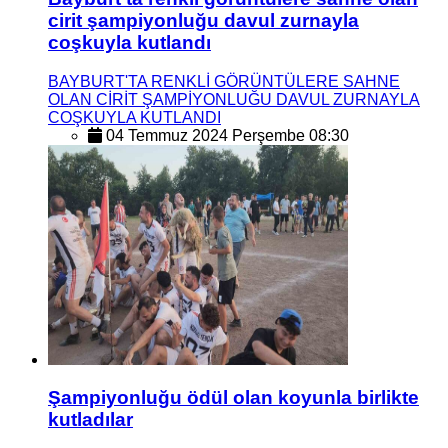
cirit şampiyonluğu davul zurnayla
coşkuyla kutlandı
BAYBURT'TA RENKLİ GÖRÜNTÜLERE SAHNE
OLAN CİRİT ŞAMPİYONLUĞU DAVUL ZURNAYLA
COŞKUYLA KUTLANDI
04 Temmuz 2024 Perşembe 08:30
Şampiyonluğu ödül olan koyunla birlikte
kutladılar