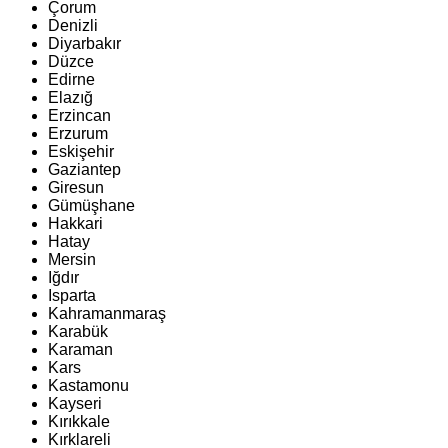
Çorum
Denizli
Diyarbakır
Düzce
Edirne
Elazığ
Erzincan
Erzurum
Eskişehir
Gaziantep
Giresun
Gümüşhane
Hakkari
Hatay
Mersin
Iğdır
Isparta
Kahramanmaraş
Karabük
Karaman
Kars
Kastamonu
Kayseri
Kırıkkale
Kırklareli