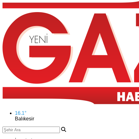
16.1
°
Balıkesir