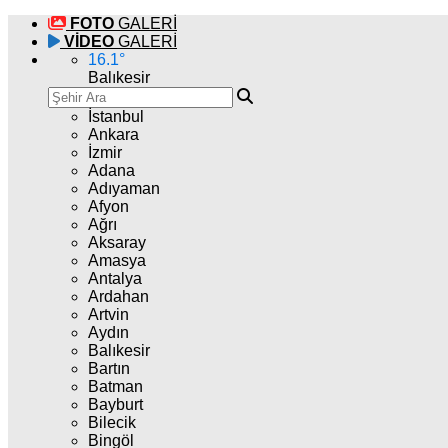
FOTO
GALERİ
VİDEO
GALERİ
16.1
°
Balıkesir
İstanbul
Ankara
İzmir
Adana
Adıyaman
Afyon
Ağrı
Aksaray
Amasya
Antalya
Ardahan
Artvin
Aydın
Balıkesir
Bartın
Batman
Bayburt
Bilecik
Bingöl