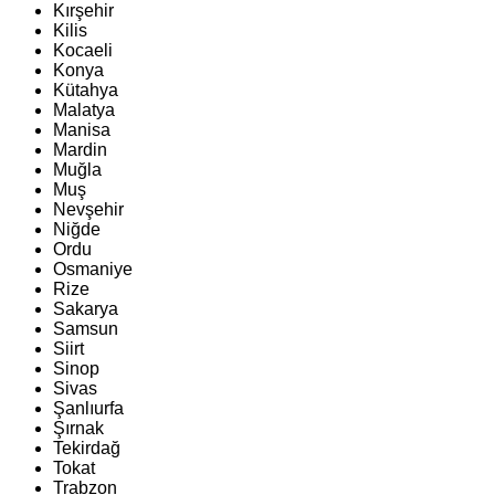
Kırşehir
Kilis
Kocaeli
Konya
Kütahya
Malatya
Manisa
Mardin
Muğla
Muş
Nevşehir
Niğde
Ordu
Osmaniye
Rize
Sakarya
Samsun
Siirt
Sinop
Sivas
Şanlıurfa
Şırnak
Tekirdağ
Tokat
Trabzon