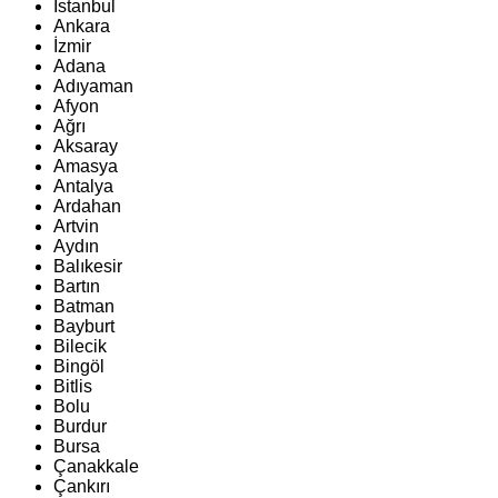
İstanbul
Ankara
İzmir
Adana
Adıyaman
Afyon
Ağrı
Aksaray
Amasya
Antalya
Ardahan
Artvin
Aydın
Balıkesir
Bartın
Batman
Bayburt
Bilecik
Bingöl
Bitlis
Bolu
Burdur
Bursa
Çanakkale
Çankırı