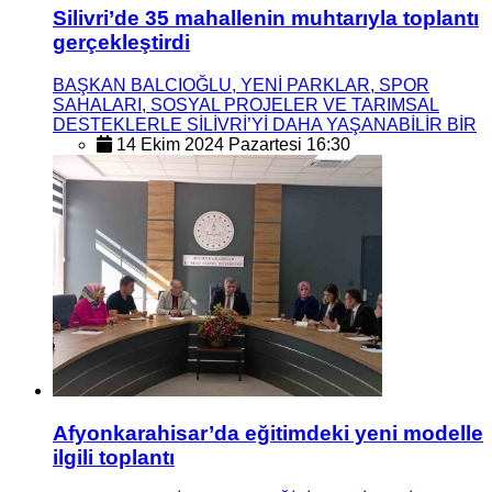
Silivri’de 35 mahallenin muhtarıyla toplantı
gerçekleştirdi
BAŞKAN BALCIOĞLU, YENİ PARKLAR, SPOR
SAHALARI, SOSYAL PROJELER VE TARIMSAL
DESTEKLERLE SİLİVRİ’Yİ DAHA YAŞANABİLİR BİR
14 Ekim 2024 Pazartesi 16:30
Afyonkarahisar’da eğitimdeki yeni modelle
ilgili toplantı