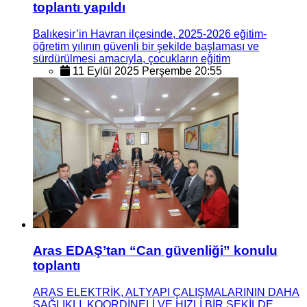
toplantı yapıldı
Balıkesir’in Havran ilçesinde, 2025-2026 eğitim-
öğretim yılının güvenli bir şekilde başlaması ve
sürdürülmesi amacıyla, çocukların eğitim
11 Eylül 2025 Perşembe 20:55
Aras EDAŞ’tan “Can güvenliği” konulu
toplantı
ARAS ELEKTRİK, ALTYAPI ÇALIŞMALARININ DAHA
SAĞLIKLI, KOORDİNELİ VE HIZLI BİR ŞEKİLDE