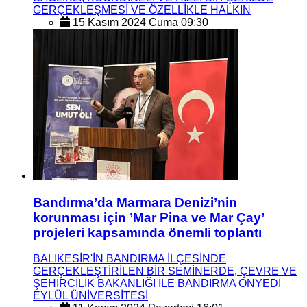
GERÇEKLEŞMESİ VE ÖZELLİKLE HALKIN
15 Kasım 2024 Cuma 09:30
Bandırma’da Marmara Denizi’nin
korunması için ’Mar Pina ve Mar Çay’
projeleri kapsamında önemli toplantı
BALIKESİR'İN BANDIRMA İLÇESİNDE
GERÇEKLEŞTİRİLEN BİR SEMİNERDE, ÇEVRE VE
ŞEHİRCİLİK BAKANLIĞI İLE BANDIRMA ONYEDİ
EYLÜL ÜNİVERSİTESİ