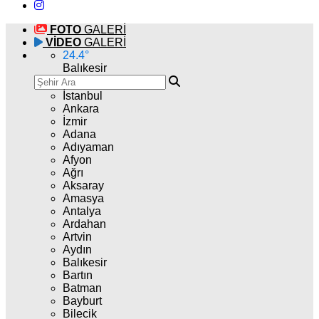
FOTO
GALERİ
VİDEO
GALERİ
24.4
°
Balıkesir
İstanbul
Ankara
İzmir
Adana
Adıyaman
Afyon
Ağrı
Aksaray
Amasya
Antalya
Ardahan
Artvin
Aydın
Balıkesir
Bartın
Batman
Bayburt
Bilecik