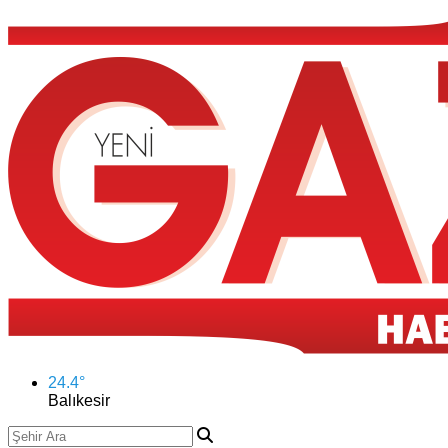
24.4
°
Balıkesir