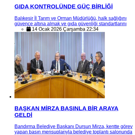
GIDA KONTROLÜNDE GÜÇ BİRLİĞİ
Balıkesir İl Tarım ve Orman Müdürlüğü, halk sağlığını
güvence altına almak ve gıda güvenliği standartlarını
14 Ocak 2026 Çarşamba 22:34
BAŞKAN MİRZA BASINLA BİR ARAYA
GELDİ
Bandırma Belediye Başkanı Dursun Mirza, kentte görev
yapan basın mensuplarıyla belediye toplantı salonunda