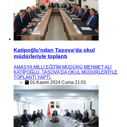
Katipoğlu’ndan Taşova’da okul
müdürleriyle toplantı
AMASYA MİLLİ EĞİTİM MÜDÜRÜ MEHMET ALİ
KATİPOĞLU, TAŞOVA'DA OKUL MÜDÜRLERİYLE
TOPLANTI YAPTI.
01 Kasım 2024 Cuma 21:01