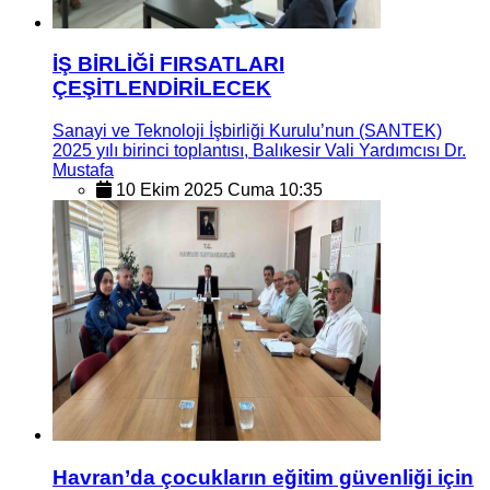
İŞ BİRLİĞİ FIRSATLARI
ÇEŞİTLENDİRİLECEK
Sanayi ve Teknoloji İşbirliği Kurulu’nun (SANTEK)
2025 yılı birinci toplantısı, Balıkesir Vali Yardımcısı Dr.
Mustafa
10 Ekim 2025 Cuma 10:35
Havran’da çocukların eğitim güvenliği için