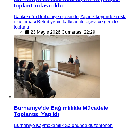
toplantı odası oldu
Balıkesir’in Burhaniye ilçesinde, Ağacık köyündeki eski
okul binası Belediyenin katkıları ile aşevi ve gençlik
toplantı
23 Mayıs 2026 Cumartesi 22:29
Burhaniye’de Bağımlılıkla Mücadele
Toplantısı Yapıldı
Burhaniye Kaymakamlık Salonunda düzenlenen