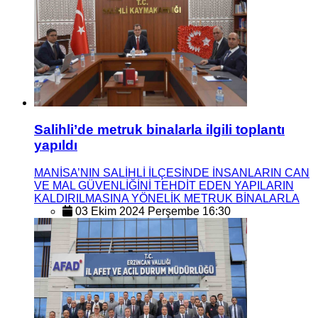
Salihli’de metruk binalarla ilgili toplantı
yapıldı
MANİSA’NIN SALİHLİ İLÇESİNDE İNSANLARIN CAN
VE MAL GÜVENLİĞİNİ TEHDİT EDEN YAPILARIN
KALDIRILMASINA YÖNELİK METRUK BİNALARLA
03 Ekim 2024 Perşembe 16:30