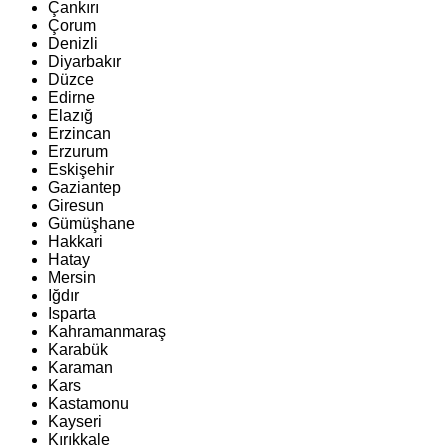
Çankırı
Çorum
Denizli
Diyarbakır
Düzce
Edirne
Elazığ
Erzincan
Erzurum
Eskişehir
Gaziantep
Giresun
Gümüşhane
Hakkari
Hatay
Mersin
Iğdır
Isparta
Kahramanmaraş
Karabük
Karaman
Kars
Kastamonu
Kayseri
Kırıkkale