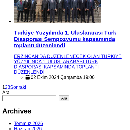
Türkiye Yüzyılında 1. Uluslararası Türk
Diasporası Sempozyumu kapsamında
toplantı düzenlendi
ERZİNCAN’DA DÜZENLENECEK OLAN TÜRKİYE
YÜZYILINDA 1. ULUSLARARASI TÜRK
DİASPORASİ KAPSAMINDA TOPLANTI
DÜZENLENDİ.
02 Ekim 2024 Çarşamba 19:00
1
2
3
Sonraki
Ara
Ara
Archives
Temmuz 2026
Haziran 2026