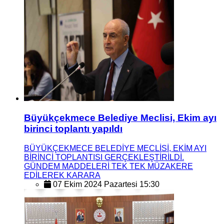
Büyükçekmece Belediye Meclisi, Ekim ayı
birinci toplantı yapıldı
BÜYÜKÇEKMECE BELEDİYE MECLİSİ, EKİM AYI
BİRİNCİ TOPLANTISI GERÇEKLEŞTİRİLDİ.
GÜNDEM MADDELERİ TEK TEK MÜZAKERE
EDİLEREK KARARA
07 Ekim 2024 Pazartesi 15:30