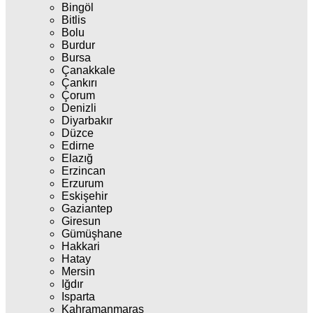
Bingöl
Bitlis
Bolu
Burdur
Bursa
Çanakkale
Çankırı
Çorum
Denizli
Diyarbakır
Düzce
Edirne
Elazığ
Erzincan
Erzurum
Eskişehir
Gaziantep
Giresun
Gümüşhane
Hakkari
Hatay
Mersin
Iğdır
Isparta
Kahramanmaraş