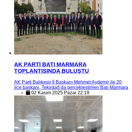
AK PARTİ BATI MARMARA
TOPLANTISINDA BULUŞTU
AK Parti Balıkesir İl Başkanı Mehmet Aydemir ile 20
ilçe başkanı, Tekirdağ’da gerçekleştirilen Batı Marmara
02 Kasım 2025 Pazar 22:19