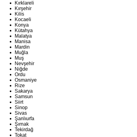
Kırklareli
Kırşehir
Kilis
Kocaeli
Konya
Kütahya
Malatya
Manisa
Mardin
Muğla
Muş
Nevşehir
Niğde
Ordu
Osmaniye
Rize
Sakarya
Samsun
Siirt
Sinop
Sivas
Şanlıurfa
Şırnak
Tekirdağ
Tokat