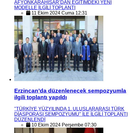
AFYONKARAHİSAR’DAN EĞİTİMDEKİ YENİ
MODELLE İLGİLİ TOPLANTI
11 Ekim 2024 Cuma 12:31
Erzincan’da düzenlenecek sempozyumla
ilgili toplantı yapıldı
"TÜRKİYE YÜZYILINDA 1. ULUSLARARASI TÜRK
DİASPORASI SEMPOZYUMU" İLE İLGİLİ TOPLANTI
DÜZENLENDİ
10 Ekim 2024 Perşembe 07:30