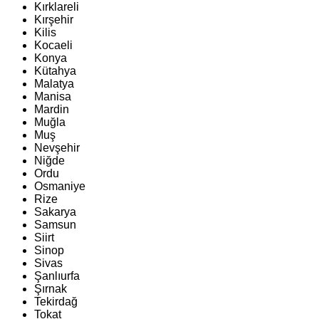
Kırklareli
Kırşehir
Kilis
Kocaeli
Konya
Kütahya
Malatya
Manisa
Mardin
Muğla
Muş
Nevşehir
Niğde
Ordu
Osmaniye
Rize
Sakarya
Samsun
Siirt
Sinop
Sivas
Şanlıurfa
Şırnak
Tekirdağ
Tokat