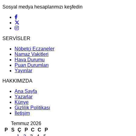
Sosyal medya hesaplarımızı keşfedin
SERVİSLER
Nöbetçi Eczaneler
Namaz Vakitleri
Hava Durumu
Puan Durumları
Yayınlar
HAKKIMIZDA
Ana Sayfa
Yazarlar
Künye
Gizlilik Politikası
İletişim
Temmuz 2026
P
S
Ç
P
C
C
P