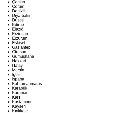
Çankırı
Çorum
Denizli
Diyarbakır
Düzce
Edirne
Elazığ
Erzincan
Erzurum
Eskişehir
Gaziantep
Giresun
Gümüşhane
Hakkari
Hatay
Mersin
Iğdır
Isparta
Kahramanmaraş
Karabük
Karaman
Kars
Kastamonu
Kayseri
Kırıkkale