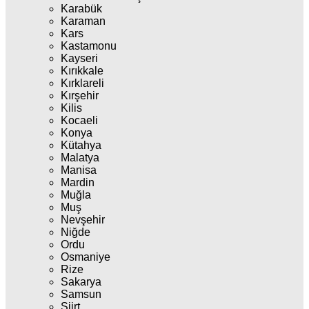
Karabük
Karaman
Kars
Kastamonu
Kayseri
Kırıkkale
Kırklareli
Kırşehir
Kilis
Kocaeli
Konya
Kütahya
Malatya
Manisa
Mardin
Muğla
Muş
Nevşehir
Niğde
Ordu
Osmaniye
Rize
Sakarya
Samsun
Siirt