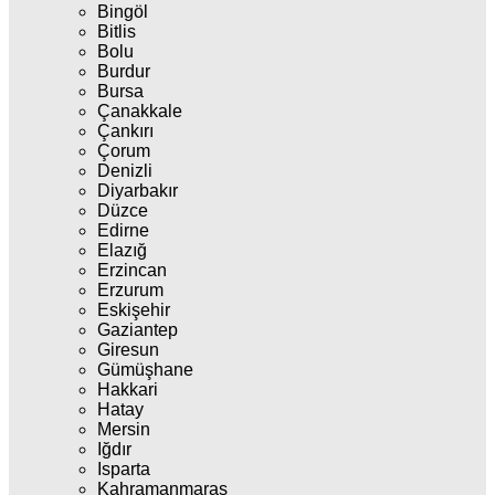
Bingöl
Bitlis
Bolu
Burdur
Bursa
Çanakkale
Çankırı
Çorum
Denizli
Diyarbakır
Düzce
Edirne
Elazığ
Erzincan
Erzurum
Eskişehir
Gaziantep
Giresun
Gümüşhane
Hakkari
Hatay
Mersin
Iğdır
Isparta
Kahramanmaraş