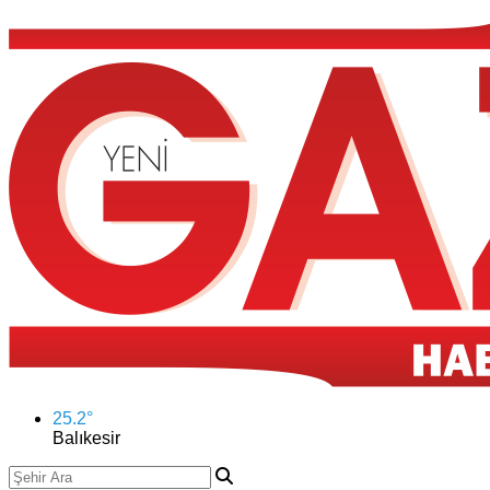
25.2
°
Balıkesir