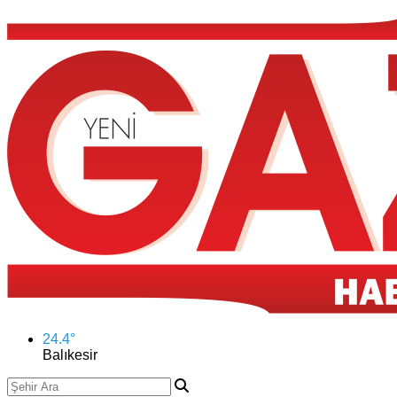
24.4
°
Balıkesir