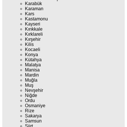
Karabük
Karaman
Kars
Kastamonu
Kayseri
Kırıkkale
Kırklareli
Kırşehir
Kilis
Kocaeli
Konya
Kütahya
Malatya
Manisa
Mardin
Muğla
Muş
Nevşehir
Niğde
Ordu
Osmaniye
Rize
Sakarya
Samsun
Siirt