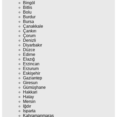
Bingöl
Bitlis
Bolu
Burdur
Bursa
Çanakkale
Çankırı
Çorum
Denizli
Diyarbakır
Düzce
Edirne
Elazığ
Erzincan
Erzurum
Eskişehir
Gaziantep
Giresun
Gümüşhane
Hakkari
Hatay
Mersin
Iğdır
Isparta
Kahramanmaraş