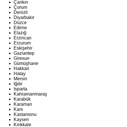
Çankırı
Çorum
Denizli
Diyarbakır
Düzce
Edirne
Elazığ
Erzincan
Erzurum
Eskişehir
Gaziantep
Giresun
Gümüşhane
Hakkari
Hatay
Mersin
Iğdır
Isparta
Kahramanmaraş
Karabük
Karaman
Kars
Kastamonu
Kayseri
Kırıkkale