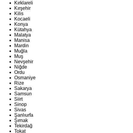
Kırklareli
Kırşehir
Kilis
Kocaeli
Konya
Kütahya
Malatya
Manisa
Mardin
Muğla
Muş
Nevşehir
Niğde
Ordu
Osmaniye
Rize
Sakarya
Samsun
Siirt
Sinop
Sivas
Şanlıurfa
Şırnak
Tekirdağ
Tokat