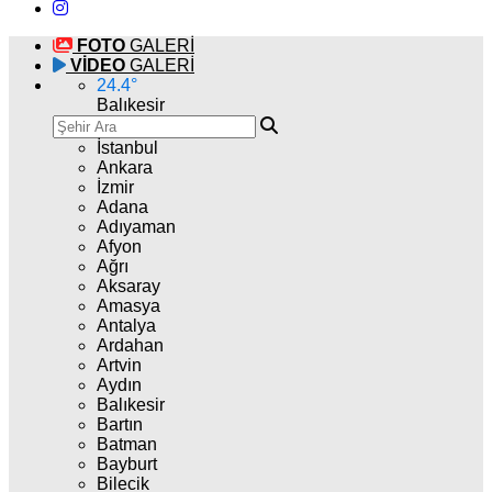
FOTO
GALERİ
VİDEO
GALERİ
24.4
°
Balıkesir
İstanbul
Ankara
İzmir
Adana
Adıyaman
Afyon
Ağrı
Aksaray
Amasya
Antalya
Ardahan
Artvin
Aydın
Balıkesir
Bartın
Batman
Bayburt
Bilecik