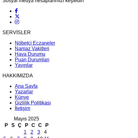
Sosyal medya hesaplarımızı keşfedin
SERVİSLER
Nöbetçi Eczaneler
Namaz Vakitleri
Hava Durumu
Puan Durumları
Yayınlar
HAKKIMIZDA
Ana Sayfa
Yazarlar
Künye
Gizlilik Politikası
İletişim
Mayıs 2025
P
S
Ç
P
C
C
P
1
2
3
4