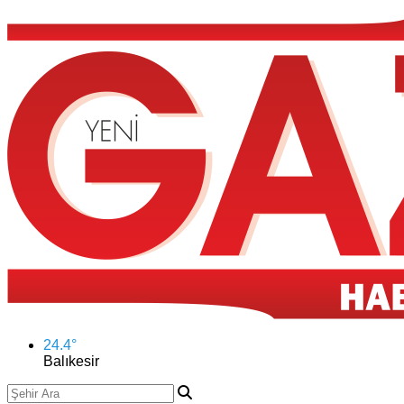
24.4
°
Balıkesir