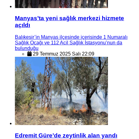
Manyas’ta yeni sağlık merkezi hizmete
açıldı
Balıkesir’in Manyas ilçesinde içerisinde 1 Numaralı
Sağlık Ocağı ve 112 Acil Sağlık İstasyonu’nun da
bulunduğu
29 Temmuz 2025 Salı 22:09
Edremit Güre’de zeytinlik alan yandı