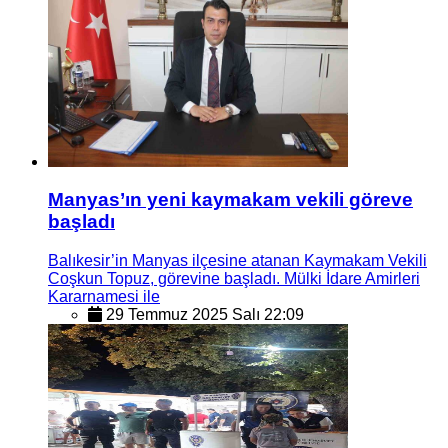
Manyas’ın yeni kaymakam vekili göreve
başladı
Balıkesir’in Manyas ilçesine atanan Kaymakam Vekili
Coşkun Topuz, görevine başladı. Mülki İdare Amirleri
Kararnamesi ile
29 Temmuz 2025 Salı 22:09