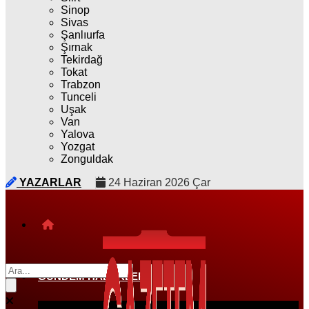
Sinop
Sivas
Şanlıurfa
Şırnak
Tekirdağ
Tokat
Trabzon
Tunceli
Uşak
Van
Yalova
Yozgat
Zonguldak
YAZARLAR
24 Haziran 2026 Çar
GÜNDEM HABERLERI