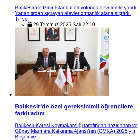
Balıkesir’de İzmir-İstanbul otoyolunda devrilen tır yandı.
Yanan tırdan sıçrayan alevler ormanlık alana sıçradı.
Tır ve
29 Temmuz 2025 Salı 22:10
Balıkesir’de özel gereksinimli öğrencilere
farklı adım
Balıkesir Karesi Kaymakamlığı tarafından hazırlanan ve
Güney Marmara Kalkınma Ajansı’nın (GMKA) 2025 yılı
Beşeri ve