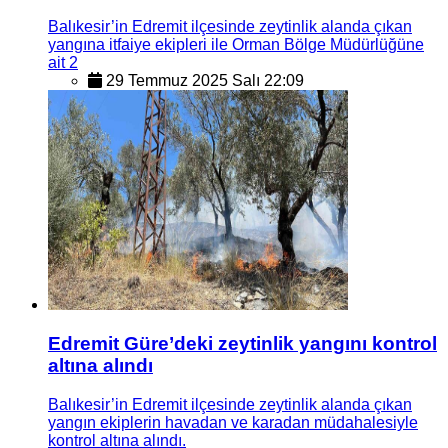
Balıkesir’in Edremit ilçesinde zeytinlik alanda çıkan
yangına itfaiye ekipleri ile Orman Bölge Müdürlüğüne
ait 2
29 Temmuz 2025 Salı 22:09
Edremit Güre’deki zeytinlik yangını kontrol
altına alındı
Balıkesir’in Edremit ilçesinde zeytinlik alanda çıkan
yangın ekiplerin havadan ve karadan müdahalesiyle
kontrol altına alındı.