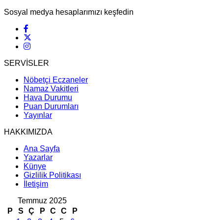
Sosyal medya hesaplarımızı keşfedin
SERVİSLER
Nöbetçi Eczaneler
Namaz Vakitleri
Hava Durumu
Puan Durumları
Yayınlar
HAKKIMIZDA
Ana Sayfa
Yazarlar
Künye
Gizlilik Politikası
İletişim
Temmuz 2025
P
S
Ç
P
C
C
P