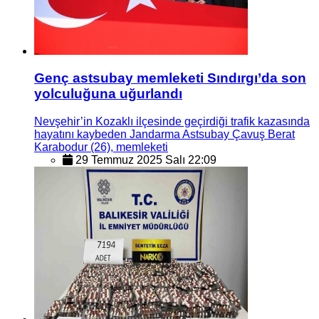
Genç astsubay memleketi Sındırgı’da son
yolculuğuna uğurlandı
Nevşehir’in Kozaklı ilçesinde geçirdiği trafik kazasında
hayatını kaybeden Jandarma Astsubay Çavuş Berat
Karabodur (26), memleketi
29 Temmuz 2025 Salı 22:09