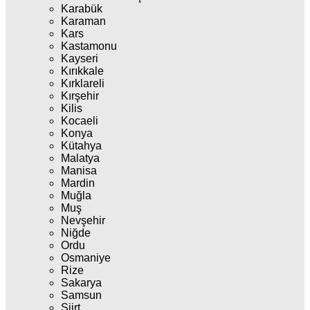
Karabük
Karaman
Kars
Kastamonu
Kayseri
Kırıkkale
Kırklareli
Kırşehir
Kilis
Kocaeli
Konya
Kütahya
Malatya
Manisa
Mardin
Muğla
Muş
Nevşehir
Niğde
Ordu
Osmaniye
Rize
Sakarya
Samsun
Siirt