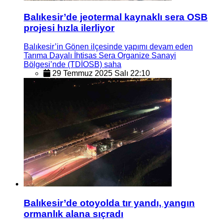
Balıkesir’de jeotermal kaynaklı sera OSB
projesi hızla ilerliyor
Balıkesir’in Gönen ilçesinde yapımı devam eden
Tarıma Dayalı İhtisas Sera Organize Sanayi
Bölgesi’nde (TDİOSB) saha
29 Temmuz 2025 Salı 22:10
Balıkesir’de otoyolda tır yandı, yangın
ormanlık alana sıçradı