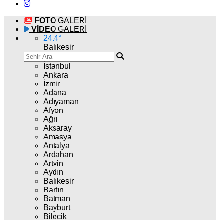
FOTO
GALERİ
VİDEO
GALERİ
24.4
°
Balıkesir
İstanbul
Ankara
İzmir
Adana
Adıyaman
Afyon
Ağrı
Aksaray
Amasya
Antalya
Ardahan
Artvin
Aydın
Balıkesir
Bartın
Batman
Bayburt
Bilecik