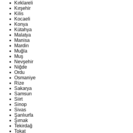
Kırklareli
Kırşehir
Kilis
Kocaeli
Konya
Kütahya
Malatya
Manisa
Mardin
Muğla
Muş
Nevşehir
Niğde
Ordu
Osmaniye
Rize
Sakarya
Samsun
Siirt
Sinop
Sivas
Şanlıurfa
Şırnak
Tekirdağ
Tokat