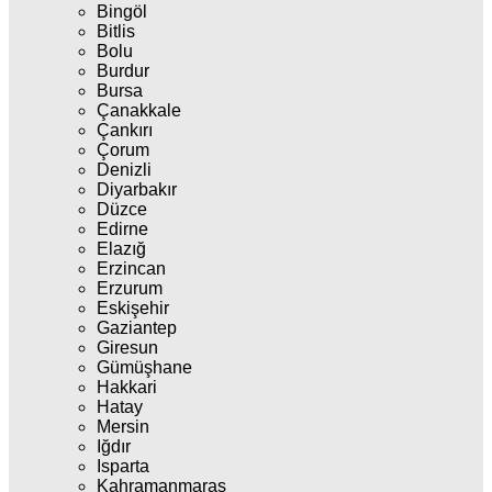
Bingöl
Bitlis
Bolu
Burdur
Bursa
Çanakkale
Çankırı
Çorum
Denizli
Diyarbakır
Düzce
Edirne
Elazığ
Erzincan
Erzurum
Eskişehir
Gaziantep
Giresun
Gümüşhane
Hakkari
Hatay
Mersin
Iğdır
Isparta
Kahramanmaraş