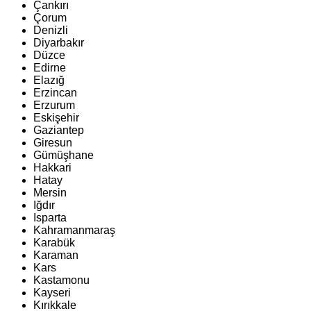
Çankırı
Çorum
Denizli
Diyarbakır
Düzce
Edirne
Elazığ
Erzincan
Erzurum
Eskişehir
Gaziantep
Giresun
Gümüşhane
Hakkari
Hatay
Mersin
Iğdır
Isparta
Kahramanmaraş
Karabük
Karaman
Kars
Kastamonu
Kayseri
Kırıkkale