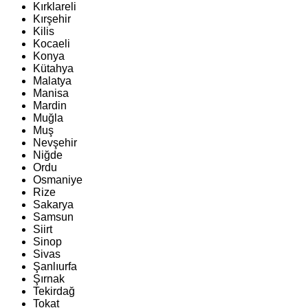
Kırklareli
Kırşehir
Kilis
Kocaeli
Konya
Kütahya
Malatya
Manisa
Mardin
Muğla
Muş
Nevşehir
Niğde
Ordu
Osmaniye
Rize
Sakarya
Samsun
Siirt
Sinop
Sivas
Şanlıurfa
Şırnak
Tekirdağ
Tokat