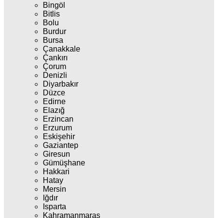
Bingöl
Bitlis
Bolu
Burdur
Bursa
Çanakkale
Çankırı
Çorum
Denizli
Diyarbakır
Düzce
Edirne
Elazığ
Erzincan
Erzurum
Eskişehir
Gaziantep
Giresun
Gümüşhane
Hakkari
Hatay
Mersin
Iğdır
Isparta
Kahramanmaraş