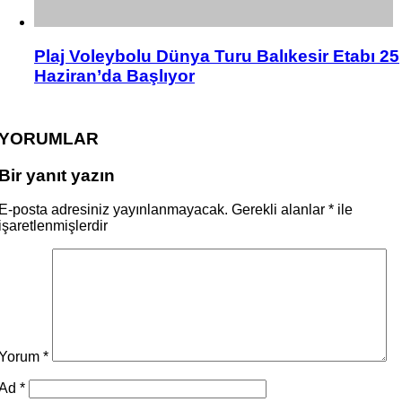
Plaj Voleybolu Dünya Turu Balıkesir Etabı 25
Haziran’da Başlıyor
YORUMLAR
Bir yanıt yazın
E-posta adresiniz yayınlanmayacak.
Gerekli alanlar
*
ile
işaretlenmişlerdir
Yorum
*
Ad
*