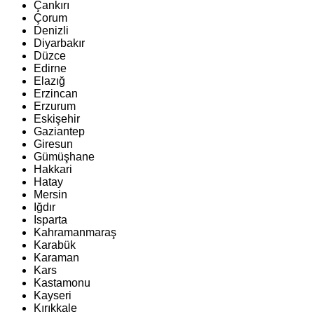
Çankırı
Çorum
Denizli
Diyarbakır
Düzce
Edirne
Elazığ
Erzincan
Erzurum
Eskişehir
Gaziantep
Giresun
Gümüşhane
Hakkari
Hatay
Mersin
Iğdır
Isparta
Kahramanmaraş
Karabük
Karaman
Kars
Kastamonu
Kayseri
Kırıkkale