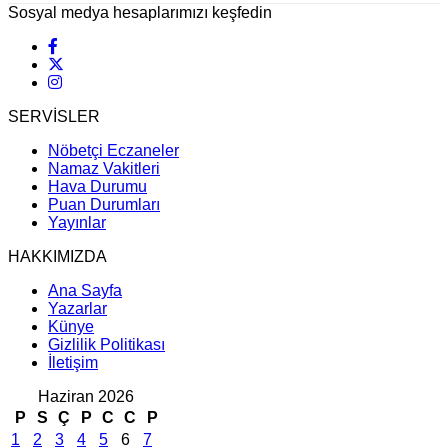
Sosyal medya hesaplarımızı keşfedin
SERVİSLER
Nöbetçi Eczaneler
Namaz Vakitleri
Hava Durumu
Puan Durumları
Yayınlar
HAKKIMIZDA
Ana Sayfa
Yazarlar
Künye
Gizlilik Politikası
İletişim
Haziran 2026
P
S
Ç
P
C
C
P
1
2
3
4
5
6
7