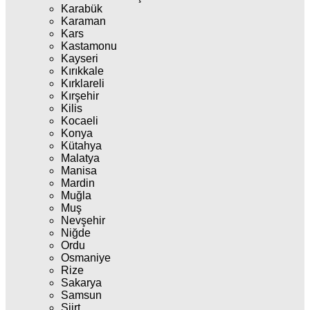
Karabük
Karaman
Kars
Kastamonu
Kayseri
Kırıkkale
Kırklareli
Kırşehir
Kilis
Kocaeli
Konya
Kütahya
Malatya
Manisa
Mardin
Muğla
Muş
Nevşehir
Niğde
Ordu
Osmaniye
Rize
Sakarya
Samsun
Siirt