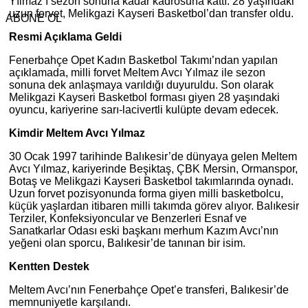
Yılmaz’ı sezon sonuna kadar kadrosuna kattı. 28 yaşındaki
uzun forvet, Melikgazi Kayseri Basketbol’dan transfer oldu.
ABONE OL
Resmi Açıklama Geldi
Fenerbahçe Opet Kadın Basketbol Takımı’ndan yapılan
açıklamada, milli forvet Meltem Avcı Yılmaz ile sezon
sonuna dek anlaşmaya varıldığı duyuruldu. Son olarak
Melikgazi Kayseri Basketbol forması giyen 28 yaşındaki
oyuncu, kariyerine sarı-lacivertli kulüpte devam edecek.
Kimdir Meltem Avcı Yılmaz
30 Ocak 1997 tarihinde Balıkesir’de dünyaya gelen Meltem
Avcı Yılmaz, kariyerinde Beşiktaş, ÇBK Mersin, Ormanspor,
Botaş ve Melikgazi Kayseri Basketbol takımlarında oynadı.
Uzun forvet pozisyonunda forma giyen milli basketbolcu,
küçük yaşlardan itibaren milli takımda görev alıyor. Balıkesir
Terziler, Konfeksiyoncular ve Benzerleri Esnaf ve
Sanatkarlar Odası eski başkanı merhum Kazım Avcı’nın
yeğeni olan sporcu, Balıkesir’de tanınan bir isim.
Kentten Destek
Meltem Avcı’nın Fenerbahçe Opet’e transferi, Balıkesir’de
memnuniyetle karşılandı.