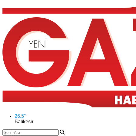
26.5
°
Balıkesir