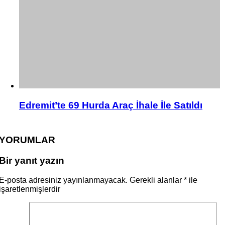
Edremit’te 69 Hurda Araç İhale İle Satıldı
YORUMLAR
Bir yanıt yazın
E-posta adresiniz yayınlanmayacak.
Gerekli alanlar
*
ile
işaretlenmişlerdir