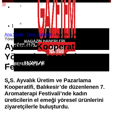
EKONOMI HABERLERI
SPOR HABERLERI
POLITIKA HABERLERI
RÖPORTAJLAR
Ana Sayfa
›
Yerel Haberler
›
Ayvalık Kooperatifi’nin
Yöresel Lezzetleri Festivalde İlgi Gördü
MAGAZIN HABERLERI
Ayvalık Kooperatifi’nin
KÖŞE YAZILARI
Yöresel Lezzetleri
YAZARLAR
RESMI İLANLAR
Festivalde İlgi Gördü
S.S. Ayvalık Üretim ve Pazarlama
KÜNYE
Kooperatifi, Balıkesir’de düzenlenen 7.
Aromaterapi Festivali’nde kadın
üreticilerin el emeği yöresel ürünlerini
ziyaretçilerle buluşturdu.