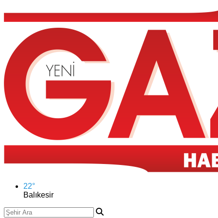
22
°
Balıkesir