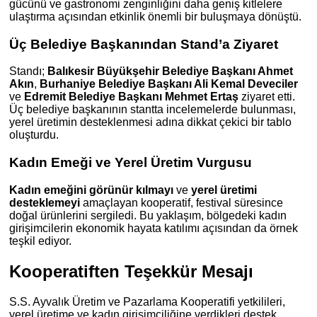
gücünü ve gastronomi zenginliğini daha geniş kitlelere
ulaştırma açısından etkinlik önemli bir buluşmaya dönüştü.
Üç Belediye Başkanından Stand’a Ziyaret
Standı;
Balıkesir Büyükşehir Belediye Başkanı Ahmet
Akın
,
Burhaniye Belediye Başkanı Ali Kemal Deveciler
ve
Edremit Belediye Başkanı Mehmet Ertaş
ziyaret etti.
Üç belediye başkanının stantta incelemelerde bulunması,
yerel üretimin desteklenmesi adına dikkat çekici bir tablo
oluşturdu.
Kadın Emeği ve Yerel Üretim Vurgusu
Kadın emeğini görünür kılmayı
ve
yerel üretimi
desteklemeyi
amaçlayan kooperatif, festival süresince
doğal ürünlerini sergiledi. Bu yaklaşım, bölgedeki kadın
girişimcilerin ekonomik hayata katılımı açısından da örnek
teşkil ediyor.
Kooperatiften Teşekkür Mesajı
S.S. Ayvalık Üretim ve Pazarlama Kooperatifi yetkilileri,
yerel üretime ve kadın girişimciliğine verdikleri destek