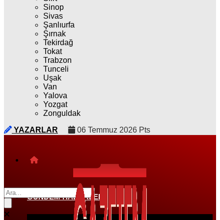
Sinop
Sivas
Şanlıurfa
Şırnak
Tekirdağ
Tokat
Trabzon
Tunceli
Uşak
Van
Yalova
Yozgat
Zonguldak
YAZARLAR
06 Temmuz 2026 Pts
GÜNDEM HABERLERI