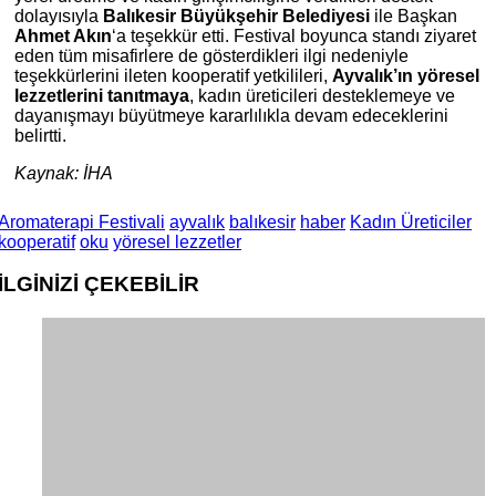
dolayısıyla
Balıkesir Büyükşehir Belediyesi
ile Başkan
Ahmet Akın
‘a teşekkür etti. Festival boyunca standı ziyaret
eden tüm misafirlere de gösterdikleri ilgi nedeniyle
teşekkürlerini ileten kooperatif yetkilileri,
Ayvalık’ın yöresel
lezzetlerini tanıtmaya
, kadın üreticileri desteklemeye ve
dayanışmayı büyütmeye kararlılıkla devam edeceklerini
belirtti.
Kaynak: İHA
Aromaterapi Festivali
ayvalık
balıkesir
haber
Kadın Üreticiler
kooperatif
oku
yöresel lezzetler
İLGİNİZİ
ÇEKEBİLİR