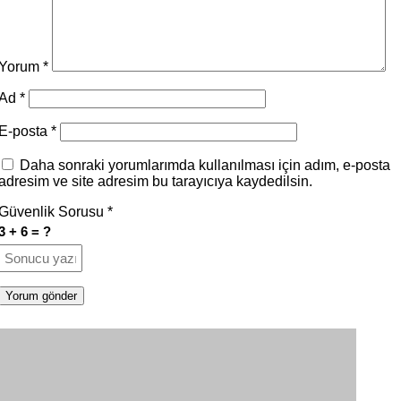
Yorum
*
Ad
*
E-posta
*
Daha sonraki yorumlarımda kullanılması için adım, e-posta
adresim ve site adresim bu tarayıcıya kaydedilsin.
Güvenlik Sorusu
*
3 + 6 = ?