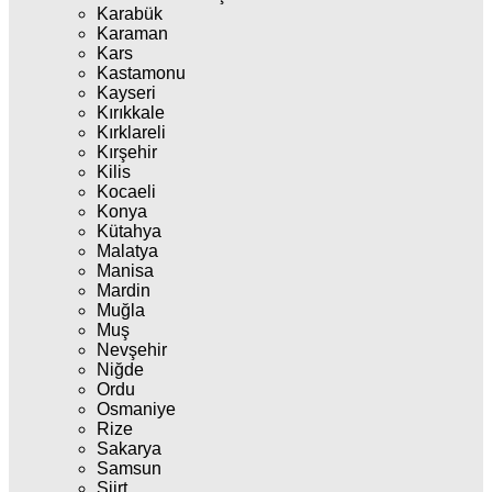
Karabük
Karaman
Kars
Kastamonu
Kayseri
Kırıkkale
Kırklareli
Kırşehir
Kilis
Kocaeli
Konya
Kütahya
Malatya
Manisa
Mardin
Muğla
Muş
Nevşehir
Niğde
Ordu
Osmaniye
Rize
Sakarya
Samsun
Siirt