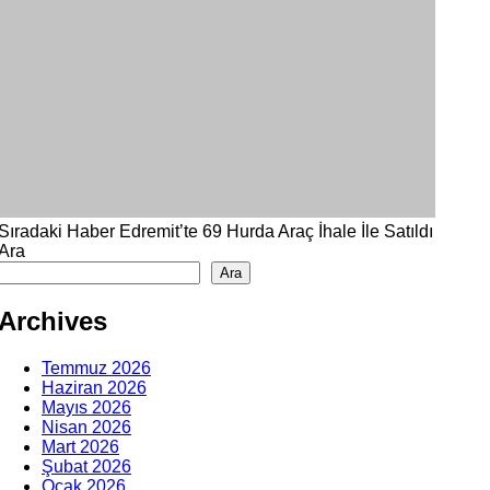
Sıradaki Haber
Edremit’te 69 Hurda Araç İhale İle Satıldı
Ara
Ara
Archives
Temmuz 2026
Haziran 2026
Mayıs 2026
Nisan 2026
Mart 2026
Şubat 2026
Ocak 2026