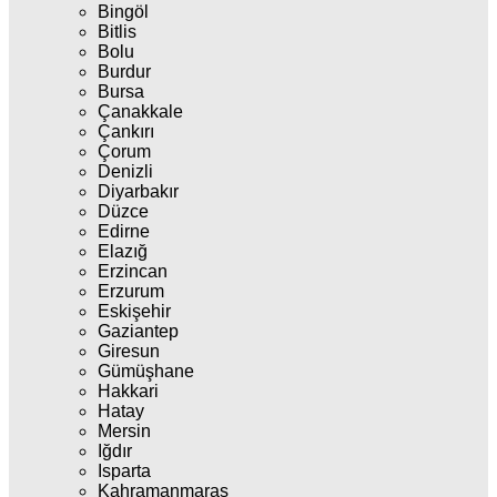
Bingöl
Bitlis
Bolu
Burdur
Bursa
Çanakkale
Çankırı
Çorum
Denizli
Diyarbakır
Düzce
Edirne
Elazığ
Erzincan
Erzurum
Eskişehir
Gaziantep
Giresun
Gümüşhane
Hakkari
Hatay
Mersin
Iğdır
Isparta
Kahramanmaraş