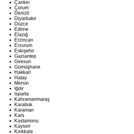
Çankırı
Çorum
Denizli
Diyarbakır
Düzce
Edirne
Elazığ
Erzincan
Erzurum
Eskişehir
Gaziantep
Giresun
Gümüşhane
Hakkari
Hatay
Mersin
Iğdır
Isparta
Kahramanmaraş
Karabük
Karaman
Kars
Kastamonu
Kayseri
Kırıkkale