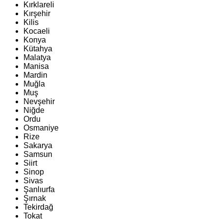
Kırklareli
Kırşehir
Kilis
Kocaeli
Konya
Kütahya
Malatya
Manisa
Mardin
Muğla
Muş
Nevşehir
Niğde
Ordu
Osmaniye
Rize
Sakarya
Samsun
Siirt
Sinop
Sivas
Şanlıurfa
Şırnak
Tekirdağ
Tokat