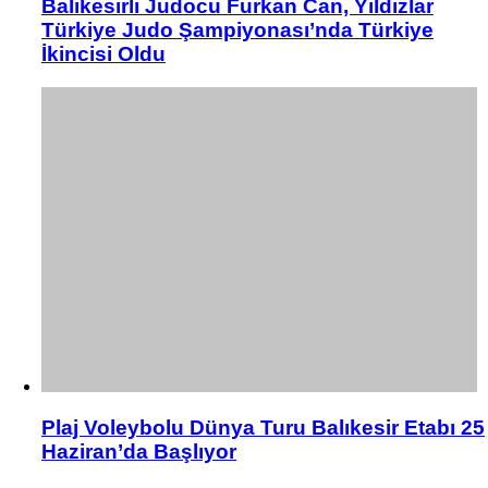
Balıkesirli Judocu Furkan Can, Yıldızlar
Türkiye Judo Şampiyonası’nda Türkiye
İkincisi Oldu
Plaj Voleybolu Dünya Turu Balıkesir Etabı 25
Haziran’da Başlıyor