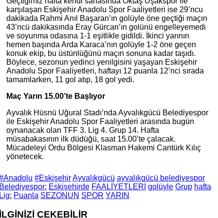
Geçtiğimiz hafta kendi sahasında Oktaş Uşakspor ile
karşılaşan Eskişehir Anadolu Spor Faaliyetleri ise 29’ncu
dakikada Rahmi Anıl Başaran’ın golüyle öne geçtiği maçın
43’ncü dakikasında Eray Gürcan’ın golünü engelleyemedi
ve soyunma odasına 1-1 eşitlikle gidildi. İkinci yarının
hemen başında Arda Karaca’nın golüyle 1-2 öne geçen
konuk ekip, bu üstünlüğünü maçın sonuna kadar taşıdı.
Böylece, sezonun yedinci yenilgisini yaşayan Eskişehir
Anadolu Spor Faaliyetleri, haftayı 12 puanla 12’nci sırada
tamamlarken, 11 gol atıp, 18 gol yedi.
Maç Yarın 15.00’te Başlıyor
Ayvalık Hüsnü Uğural Stadı’nda Ayvalıkgücü Belediyespor
ile Eskişehir Anadolu Spor Faaliyetleri arasında bugün
oynanacak olan TFF 3. Lig 4. Grup 14. Hafta
müsabakasının ilk düdüğü, saat 15.00’te çalacak.
Mücadeleyi Ordu Bölgesi Klasman Hakemi Cantürk Kılıç
yönetecek.
#Anadolu
#Eskişehir
Ayvalıkgücü
ayvalıkgücü belediyespor
Belediyespor:
Eskişehirde
FAALİYETLERİ
golüyle
Grup
hafta
Lig:
Puanla
SEZONUN
SPOR
YARIN
İLGİNİZİ
ÇEKEBİLİR