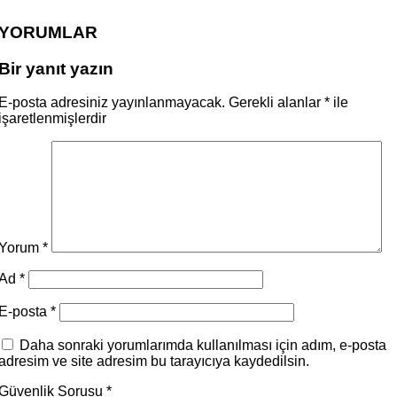
YORUMLAR
Bir yanıt yazın
E-posta adresiniz yayınlanmayacak.
Gerekli alanlar
*
ile
işaretlenmişlerdir
Yorum
*
Ad
*
E-posta
*
Daha sonraki yorumlarımda kullanılması için adım, e-posta
adresim ve site adresim bu tarayıcıya kaydedilsin.
Güvenlik Sorusu
*