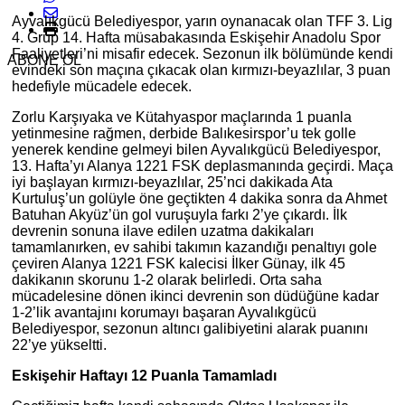
Ayvalıkgücü Belediyespor, yarın oynanacak olan TFF 3. Lig
4. Grup 14. Hafta müsabakasında Eskişehir Anadolu Spor
Faaliyetleri’ni misafir edecek. Sezonun ilk bölümünde kendi
ABONE OL
evindeki son maçına çıkacak olan kırmızı-beyazlılar, 3 puan
hedefiyle mücadele edecek.
Zorlu Karşıyaka ve Kütahyaspor maçlarında 1 puanla
yetinmesine rağmen, derbide Balıkesirspor’u tek golle
yenerek kendine gelmeyi bilen Ayvalıkgücü Belediyespor,
13. Hafta’yı Alanya 1221 FSK deplasmanında geçirdi. Maça
iyi başlayan kırmızı-beyazlılar, 25’nci dakikada Ata
Kurtuluş’un golüyle öne geçtikten 4 dakika sonra da Ahmet
Batuhan Akyüz’ün gol vuruşuyla farkı 2’ye çıkardı. İlk
devrenin sonuna ilave edilen uzatma dakikaları
tamamlanırken, ev sahibi takımın kazandığı penaltıyı gole
çeviren Alanya 1221 FSK kalecisi İlker Günay, ilk 45
dakikanın skorunu 1-2 olarak belirledi. Orta saha
mücadelesine dönen ikinci devrenin son düdüğüne kadar
1-2’lik avantajını korumayı başaran Ayvalıkgücü
Belediyespor, sezonun altıncı galibiyetini alarak puanını
22’ye yükseltti.
Eskişehir Haftayı 12 Puanla Tamamladı