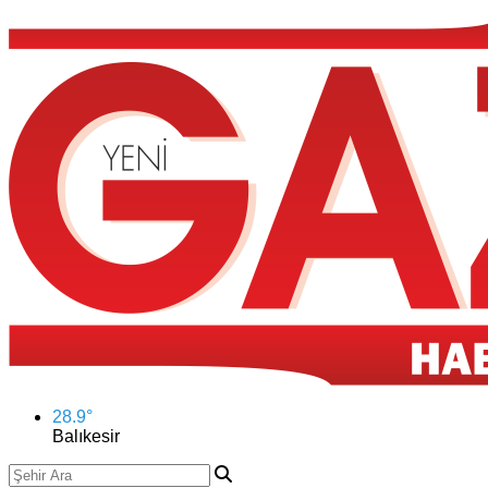
28.9
°
Balıkesir