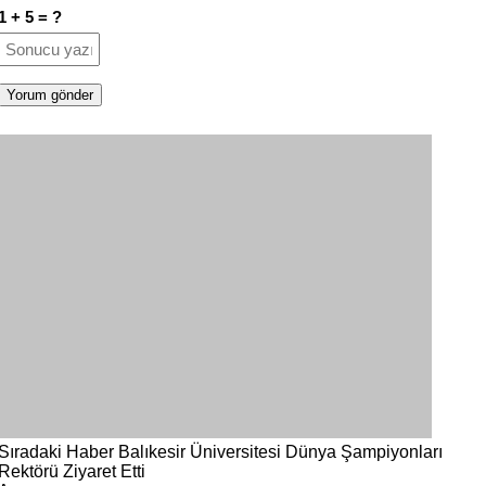
1 + 5 = ?
Sıradaki Haber
Balıkesir Üniversitesi Dünya Şampiyonları
Rektörü Ziyaret Etti