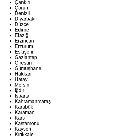
Çankırı
Çorum
Denizli
Diyarbakır
Düzce
Edirne
Elazığ
Erzincan
Erzurum
Eskişehir
Gaziantep
Giresun
Gümüşhane
Hakkari
Hatay
Mersin
Iğdır
Isparta
Kahramanmaraş
Karabük
Karaman
Kars
Kastamonu
Kayseri
Kırıkkale