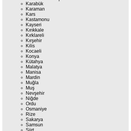
Karabük
Karaman
Kars
Kastamonu
Kayseri
Kırıkkale
Kırklareli
Kırşehir
Kilis
Kocaeli
Konya
Kütahya
Malatya
Manisa
Mardin
Muğla
Muş
Nevşehir
Niğde
Ordu
Osmaniye
Rize
Sakarya
Samsun
Siirt