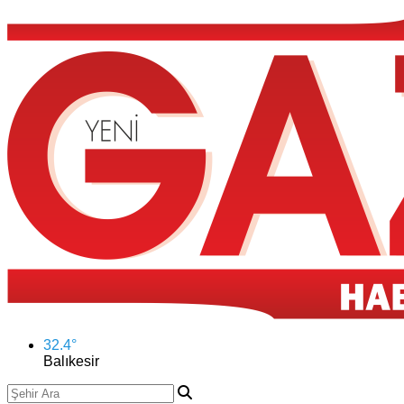
32.4
°
Balıkesir