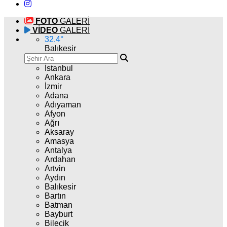
FOTO
GALERİ
VİDEO
GALERİ
32.4
°
Balıkesir
İstanbul
Ankara
İzmir
Adana
Adıyaman
Afyon
Ağrı
Aksaray
Amasya
Antalya
Ardahan
Artvin
Aydın
Balıkesir
Bartın
Batman
Bayburt
Bilecik