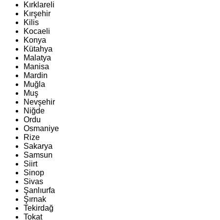
Kırklareli
Kırşehir
Kilis
Kocaeli
Konya
Kütahya
Malatya
Manisa
Mardin
Muğla
Muş
Nevşehir
Niğde
Ordu
Osmaniye
Rize
Sakarya
Samsun
Siirt
Sinop
Sivas
Şanlıurfa
Şırnak
Tekirdağ
Tokat