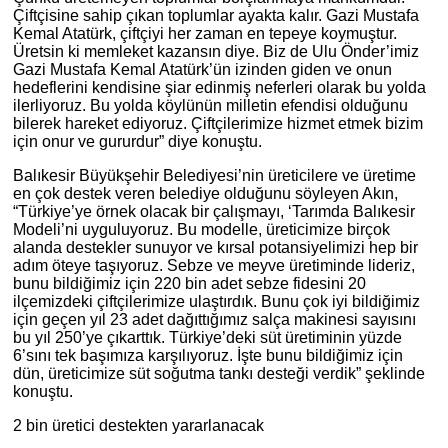
Çiftçisine sahip çıkan toplumlar ayakta kalır. Gazi Mustafa
Kemal Atatürk, çiftçiyi her zaman en tepeye koymuştur.
Üretsin ki memleket kazansın diye. Biz de Ulu Önder’imiz
Gazi Mustafa Kemal Atatürk’ün izinden giden ve onun
hedeflerini kendisine şiar edinmiş neferleri olarak bu yolda
ilerliyoruz. Bu yolda köylünün milletin efendisi olduğunu
bilerek hareket ediyoruz. Çiftçilerimize hizmet etmek bizim
için onur ve gururdur” diye konuştu.
Balıkesir Büyükşehir Belediyesi’nin üreticilere ve üretime
en çok destek veren belediye olduğunu söyleyen Akın,
“Türkiye’ye örnek olacak bir çalışmayı, ‘Tarımda Balıkesir
Modeli’ni uyguluyoruz. Bu modelle, üreticimize birçok
alanda destekler sunuyor ve kırsal potansiyelimizi hep bir
adım öteye taşıyoruz. Sebze ve meyve üretiminde lideriz,
bunu bildiğimiz için 220 bin adet sebze fidesini 20
ilçemizdeki çiftçilerimize ulaştırdık. Bunu çok iyi bildiğimiz
için geçen yıl 23 adet dağıttığımız salça makinesi sayısını
bu yıl 250’ye çıkarttık. Türkiye’deki süt üretiminin yüzde
6’sını tek başımıza karşılıyoruz. İşte bunu bildiğimiz için
dün, üreticimize süt soğutma tankı desteği verdik” şeklinde
konuştu.
2 bin üretici destekten yararlanacak