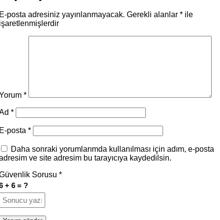
E-posta adresiniz yayınlanmayacak.
Gerekli alanlar
*
ile
işaretlenmişlerdir
Yorum
*
Ad
*
E-posta
*
Daha sonraki yorumlarımda kullanılması için adım, e-posta
adresim ve site adresim bu tarayıcıya kaydedilsin.
Güvenlik Sorusu
*
6 + 6 = ?