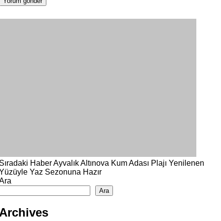
Sıradaki Haber
Ayvalık Altınova Kum Adası Plajı Yenilenen
Yüzüyle Yaz Sezonuna Hazır
Ara
Ara
Archives