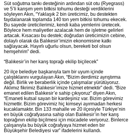
Süt soğutma tankı desteğinin ardından süt otu (Ryegrass)
ve 5’li karışım yem bitkisi tohumu desteği verdiklerini
söyleyen Akın, “Yaklaşık 2 bin üreticimiz, bu destekten
faydalanarak toplamda 140 ton yem bitkisi tohumu ekecek.
Bu sayede üreticilerimiz, kendi kaba yemlerini üretecek.
Böylece hem maliyetler azalacak hem de işletme gelirleri
artacak. Kısacası bu destek; doğrudan üreticimizin cebine,
dolaylı olarak da Balıkesir’imizin ekonomisine katkı
sağlayacak. Hayırlı uğurlu olsun, bereketi bol olsun
hemşehrim” dedi.
“Balıkesir’in her karış toprağı ekilip biçilecek”
20 ilçe belediye başkanıyla tam bir uyum içinde
çalıştıklarını vurgulayan Akın, “Bizim derdimiz ayrıştırma
değil. Birlik ve beraberlik içinde çalışmalar yürütüyoruz.
Aklımız fikrimiz Balıkesir’imize hizmet etmektir” dedi. “Bize
emanet edilen Balıkesir’e sahip çıkıyoruz” diyen Akın,
“Emaneti kutsal sayan bir kardeşiniz var. Bizim görevimiz
hizmettir. Bizim görevimiz hiç kimseyi ayırmadan herkesi
kucaklamaktır. Bin 133 mahalle ve 20 ilçesiyle Türkiye’nin
en büyük coğrafyasına sahip olan Balıkesir’in her karış
toprağının ekilip biçilmesi için mücadele veriyoruz. Binlerce
çalışanıyla bu büyük coğrafyaya hizmet eden bir
Büyükşehir Belediyesi var” ifadelerini kullandı.