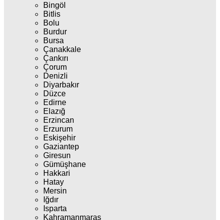
Bingöl
Bitlis
Bolu
Burdur
Bursa
Çanakkale
Çankırı
Çorum
Denizli
Diyarbakır
Düzce
Edirne
Elazığ
Erzincan
Erzurum
Eskişehir
Gaziantep
Giresun
Gümüşhane
Hakkari
Hatay
Mersin
Iğdır
Isparta
Kahramanmaraş