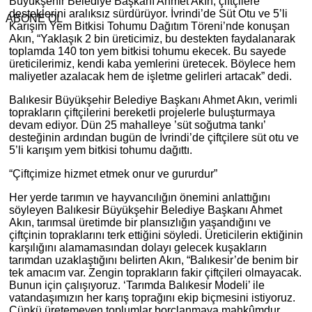
Büyükşehir Belediye Başkanı Ahmet Akın, çiftçilere
desteklerini aralıksız sürdürüyor. İvrindi’de Süt Otu ve 5’li
ABONE OL
Karışım Yem Bitkisi Tohumu Dağıtım Töreni’nde konuşan
Akın, “Yaklaşık 2 bin üreticimiz, bu destekten faydalanarak
toplamda 140 ton yem bitkisi tohumu ekecek. Bu sayede
üreticilerimiz, kendi kaba yemlerini üretecek. Böylece hem
maliyetler azalacak hem de işletme gelirleri artacak” dedi.
Balıkesir Büyükşehir Belediye Başkanı Ahmet Akın, verimli
toprakların çiftçilerini bereketli projelerle buluşturmaya
devam ediyor. Dün 25 mahalleye ’süt soğutma tankı’
desteğinin ardından bugün de İvrindi’de çiftçilere süt otu ve
5’li karışım yem bitkisi tohumu dağıttı.
“Çiftçimize hizmet etmek onur ve gururdur”
Her yerde tarımın ve hayvancılığın önemini anlattığını
söyleyen Balıkesir Büyükşehir Belediye Başkanı Ahmet
Akın, tarımsal üretimde bir plansızlığın yaşandığını ve
çiftçinin topraklarını terk ettiğini söyledi. Üreticilerin ektiğinin
karşılığını alamamasından dolayı gelecek kuşakların
tarımdan uzaklaştığını belirten Akın, “Balıkesir’de benim bir
tek amacım var. Zengin toprakların fakir çiftçileri olmayacak.
Bunun için çalışıyoruz. ‘Tarımda Balıkesir Modeli’ ile
vatandaşımızın her karış toprağını ekip biçmesini istiyoruz.
Çünkü üretemeyen toplumlar borçlanmaya mahkûmdur.