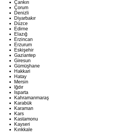
Çankırı
Çorum
Denizli
Diyarbakır
Düzce
Edirne
Elazığ
Erzincan
Erzurum
Eskişehir
Gaziantep
Giresun
Gümüşhane
Hakkari
Hatay
Mersin
Iğdır
Isparta
Kahramanmaraş
Karabük
Karaman
Kars
Kastamonu
Kayseri
Kırıkkale