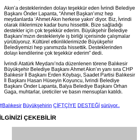
Akın’a desteklerinden dolayı teşekkür eden İvrindi Belediye
Başkanı Önder Lapanta, “Ahmet Başkan’ımız hep
meydanlarda ‘Ahmet Akın herkese yakın’ diyor. Biz, İvrindi
olarak iliklerimize kadar bunu hissettik. Bize sağladığı
destekler için çok teşekkür ederim. Büyükşehir Belediye
Başkanı’mızın destekleriyle iş birliği içerisinde çalışmalar
yürütüyoruz. Kültürel etkinliklerimizde Büyükşehir
Belediyemizi hep yanımızda hissettik. Desteklerinden
dolayı kendilerine çok teşekkür ederim” dedi.
İvrindi Atatürk Meydanı’nda düzenlenen törene Balıkesir
Büyükşehir Belediye Başkanı Ahmet Akın’ın yanı sıra CHP
Balıkesir İl Başkanı Erden Köybaşı, Saadet Partisi Balıkesir
İl Başkanı Hasan Hüseyin Koyuncu, İvrindi Belediye
Başkanı Önder Lapanta, Balya Belediye Başkanı Orhan
Gaga, muhtarlar, üreticiler ve basın mensupları katıldı.
#Balıkesir
Büyükşehirin
ÇİFTÇİYE
DESTEĞİ
sürüyor..
İLGİNİZİ
ÇEKEBİLİR