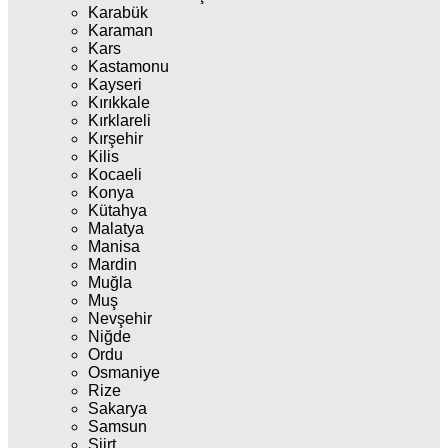
Karabük
Karaman
Kars
Kastamonu
Kayseri
Kırıkkale
Kırklareli
Kırşehir
Kilis
Kocaeli
Konya
Kütahya
Malatya
Manisa
Mardin
Muğla
Muş
Nevşehir
Niğde
Ordu
Osmaniye
Rize
Sakarya
Samsun
Siirt