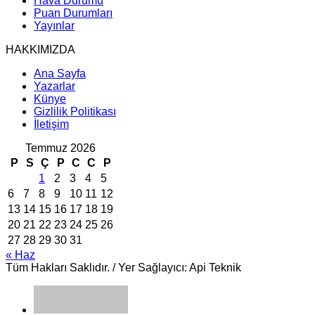
Hava Durumu
Puan Durumları
Yayınlar
HAKKIMIZDA
Ana Sayfa
Yazarlar
Künye
Gizlilik Politikası
İletişim
Temmuz 2026
P
S
Ç
P
C
C
P
1
2
3
4
5
6
7
8
9
10
11
12
13
14
15
16
17
18
19
20
21
22
23
24
25
26
27
28
29
30
31
« Haz
Tüm Hakları Saklıdır. / Yer Sağlayıcı: Api Teknik