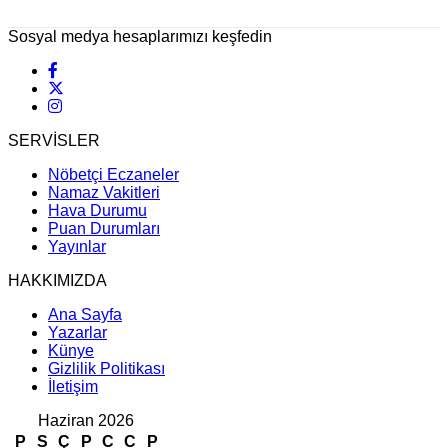
Sosyal medya hesaplarımızı keşfedin
SERVİSLER
Nöbetçi Eczaneler
Namaz Vakitleri
Hava Durumu
Puan Durumları
Yayınlar
HAKKIMIZDA
Ana Sayfa
Yazarlar
Künye
Gizlilik Politikası
İletişim
Haziran 2026
P
S
Ç
P
C
C
P