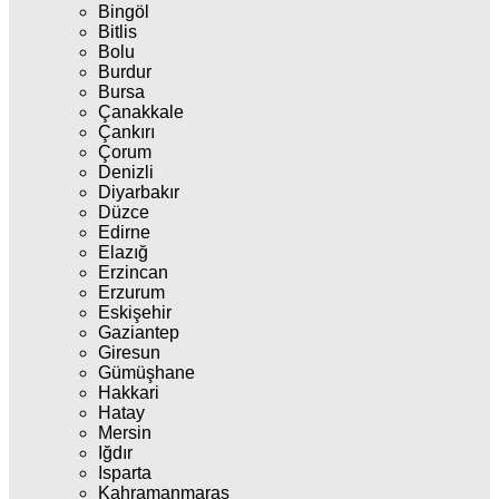
Bingöl
Bitlis
Bolu
Burdur
Bursa
Çanakkale
Çankırı
Çorum
Denizli
Diyarbakır
Düzce
Edirne
Elazığ
Erzincan
Erzurum
Eskişehir
Gaziantep
Giresun
Gümüşhane
Hakkari
Hatay
Mersin
Iğdır
Isparta
Kahramanmaraş