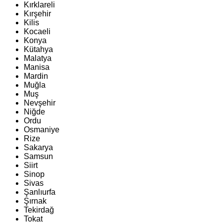
Kırklareli
Kırşehir
Kilis
Kocaeli
Konya
Kütahya
Malatya
Manisa
Mardin
Muğla
Muş
Nevşehir
Niğde
Ordu
Osmaniye
Rize
Sakarya
Samsun
Siirt
Sinop
Sivas
Şanlıurfa
Şırnak
Tekirdağ
Tokat