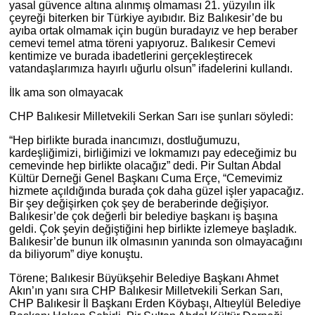
yasal güvence altına alınmış olmaması 21. yüzyılın ilk
çeyreği biterken bir Türkiye ayıbıdır. Biz Balıkesir’de bu
ayıba ortak olmamak için bugün buradayız ve hep beraber
cemevi temel atma töreni yapıyoruz. Balıkesir Cemevi
kentimize ve burada ibadetlerini gerçekleştirecek
vatandaşlarımıza hayırlı uğurlu olsun” ifadelerini kullandı.
İlk ama son olmayacak
CHP Balıkesir Milletvekili Serkan Sarı ise şunları söyledi:
“Hep birlikte burada inancımızı, dostluğumuzu,
kardeşliğimizi, birliğimizi ve lokmamızı pay edeceğimiz bu
cemevinde hep birlikte olacağız” dedi. Pir Sultan Abdal
Kültür Derneği Genel Başkanı Cuma Erçe, “Cemevimiz
hizmete açıldığında burada çok daha güzel işler yapacağız.
Bir şey değişirken çok şey de beraberinde değişiyor.
Balıkesir’de çok değerli bir belediye başkanı iş başına
geldi. Çok şeyin değiştiğini hep birlikte izlemeye başladık.
Balıkesir’de bunun ilk olmasının yanında son olmayacağını
da biliyorum” diye konuştu.
Törene; Balıkesir Büyükşehir Belediye Başkanı Ahmet
Akın’ın yanı sıra CHP Balıkesir Milletvekili Serkan Sarı,
CHP Balıkesir İl Başkanı Erden Köybaşı, Altıeylül Belediye