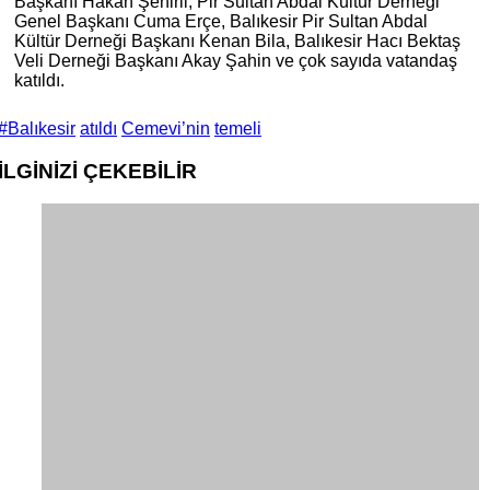
Başkanı Hakan Şehirli, Pir Sultan Abdal Kültür Derneği
Genel Başkanı Cuma Erçe, Balıkesir Pir Sultan Abdal
Kültür Derneği Başkanı Kenan Bila, Balıkesir Hacı Bektaş
Veli Derneği Başkanı Akay Şahin ve çok sayıda vatandaş
katıldı.
#Balıkesir
atıldı
Cemevi’nin
temeli
İLGİNİZİ
ÇEKEBİLİR