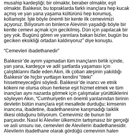
musahip kardeşliği; bir olmaktır, beraber olmaktır, eşit
olmaktır. Balıkesir, bu topraklarda farklı inançlara hep kucak
açmış ve yan yana yaşama kültürünü hep korumuş,
kollamıştır. İşte böyle önemli bir kente ilk cemevimizi
açıyoruz. Biliyorum on binlerce Alevinin yaşadığı böyle bir
kentte cemevi açmak için gecikilmiş. Dün için yapılacak bir
şey yok. Bugünü gören ve yarınlara bakan bizler, bugün bu
geciken eksikliği ortadan kaldırıyoruz” diye konuştu.
“Cemevleri ibadethanedir”
Balıkesir’de ayrım yapmadan tüm inançların birlik içinde,
yan yana, kardeşçe ve adil şartlarda yaşaması için
çalıştıklarını ifade eden Akın, ilk çoban ateşinin yakıldığı
Balıkesir’de hiçbir yurttaşın kendini “öteki”
hissetmeyeceğini söyledi. Balıkesir’de inancı ve etnik
kökeni ne olursa olsun herkese eşit hizmet etmek ve tüm
inançları aynı nazarda görmek için çalışmalar yürüttüklerini
söyleyen Akın, “Cumhuriyetin en önemli yanlarından birinin
devletin bütün inançlara eşit mesafede durduğu; kimsenin
inancına, ibadetine, ibadethanesine karışmadığı laiklik
ilkesi olduğunu biliyorum. Cemevimiz de bunun bir
parçasıdır. Nasıl ki Aleviler ülkemizin tartışmasız bir gerçeği
ve asli unsuru ise, cemevleri de Alevilerin ibadethanesidir.
Alevilerin ibadethane olarak gördüğü cemevinin halen