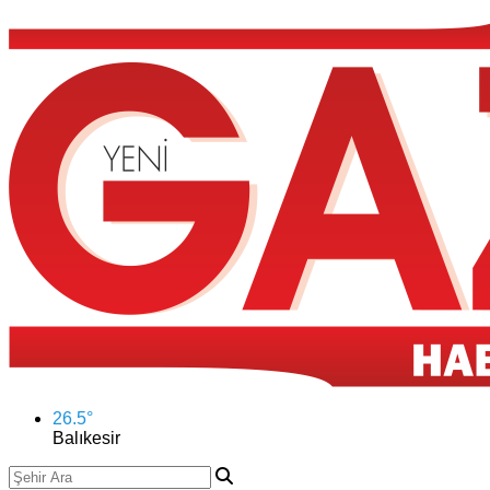
26.5
°
Balıkesir