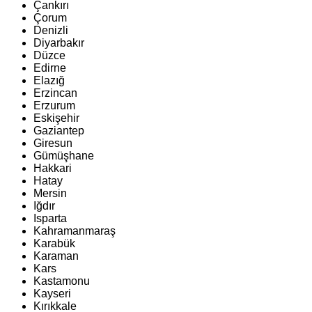
Çankırı
Çorum
Denizli
Diyarbakır
Düzce
Edirne
Elazığ
Erzincan
Erzurum
Eskişehir
Gaziantep
Giresun
Gümüşhane
Hakkari
Hatay
Mersin
Iğdır
Isparta
Kahramanmaraş
Karabük
Karaman
Kars
Kastamonu
Kayseri
Kırıkkale