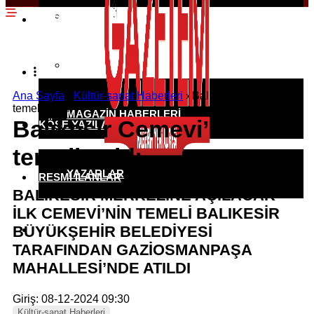
EKONOMI HABERLERI
SPOR HABERLERI
POLITIKA HABERLERI
RÖPORTAJLAR
Ana Sayfa
›
Kültür-sanat Haberleri
›
Balıkesir Cemevi’nin
temeli atıldı
MAGAZIN HABERLERI
Balıkesir Cemevi’nin
KÖŞE YAZILARI
temeli atıldı
YAZARLAR
RESMI İLANLAR
BALIKESİR MERKEZİNE AÇILACAK
İLK CEMEVİ’NİN TEMELİ BALIKESİR
BÜYÜKŞEHİR BELEDİYESİ
KÜNYE
TARAFINDAN GAZİOSMANPAŞA
MAHALLESİ’NDE ATILDI
Giriş: 08-12-2024 09:30
Kültür-sanat Haberleri