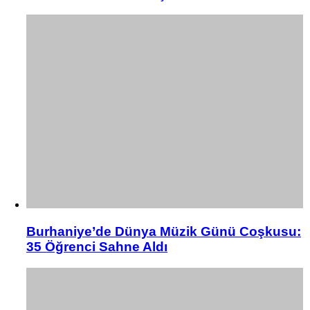
Burhaniye’de Dünya Müzik Günü Coşkusu:
35 Öğrenci Sahne Aldı