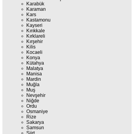
Karabük
Karaman
Kars
Kastamonu
Kayseri
Kırıkkale
Kırklareli
Kırşehir
Kilis
Kocaeli
Konya
Kütahya
Malatya
Manisa
Mardin
Muğla
Muş
Nevşehir
Niğde
Ordu
Osmaniye
Rize
Sakarya
Samsun
Siirt