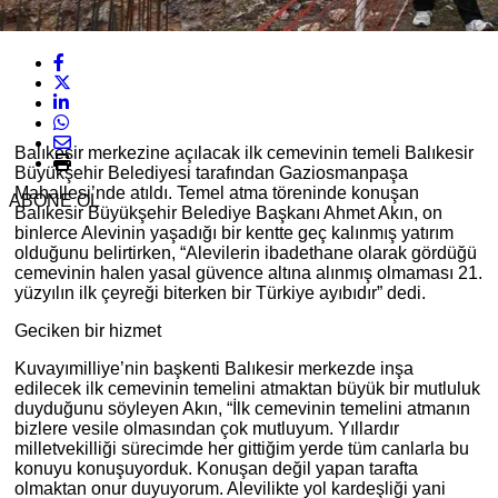
Balıkesir merkezine açılacak ilk cemevinin temeli Balıkesir
Büyükşehir Belediyesi tarafından Gaziosmanpaşa
Mahallesi’nde atıldı. Temel atma töreninde konuşan
ABONE OL
Balıkesir Büyükşehir Belediye Başkanı Ahmet Akın, on
binlerce Alevinin yaşadığı bir kentte geç kalınmış yatırım
olduğunu belirtirken, “Alevilerin ibadethane olarak gördüğü
cemevinin halen yasal güvence altına alınmış olmaması 21.
yüzyılın ilk çeyreği biterken bir Türkiye ayıbıdır” dedi.
Geciken bir hizmet
Kuvayımilliye’nin başkenti Balıkesir merkezde inşa
edilecek ilk cemevinin temelini atmaktan büyük bir mutluluk
duyduğunu söyleyen Akın, “İlk cemevinin temelini atmanın
bizlere vesile olmasından çok mutluyum. Yıllardır
milletvekilliği sürecimde her gittiğim yerde tüm canlarla bu
konuyu konuşuyorduk. Konuşan değil yapan tarafta
olmaktan onur duyuyorum. Alevilikte yol kardeşliği yani