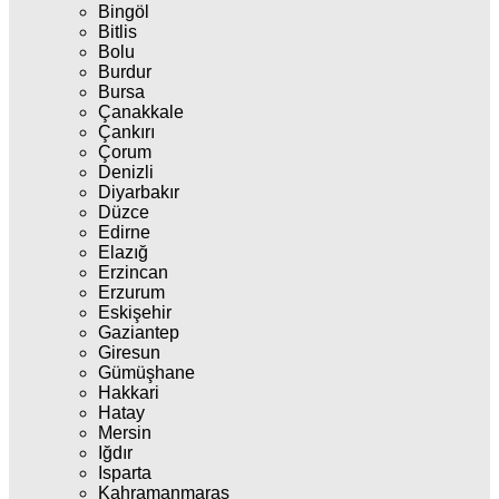
Bingöl
Bitlis
Bolu
Burdur
Bursa
Çanakkale
Çankırı
Çorum
Denizli
Diyarbakır
Düzce
Edirne
Elazığ
Erzincan
Erzurum
Eskişehir
Gaziantep
Giresun
Gümüşhane
Hakkari
Hatay
Mersin
Iğdır
Isparta
Kahramanmaraş