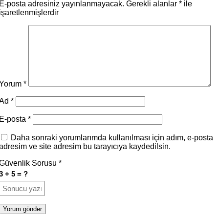
E-posta adresiniz yayınlanmayacak.
Gerekli alanlar
*
ile
işaretlenmişlerdir
Yorum
*
Ad
*
E-posta
*
Daha sonraki yorumlarımda kullanılması için adım, e-posta
adresim ve site adresim bu tarayıcıya kaydedilsin.
Güvenlik Sorusu
*
3 + 5 = ?