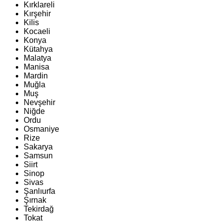
Kırklareli
Kırşehir
Kilis
Kocaeli
Konya
Kütahya
Malatya
Manisa
Mardin
Muğla
Muş
Nevşehir
Niğde
Ordu
Osmaniye
Rize
Sakarya
Samsun
Siirt
Sinop
Sivas
Şanlıurfa
Şırnak
Tekirdağ
Tokat