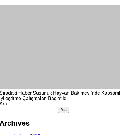
Sıradaki Haber
Susurluk Hayvan Bakımevi’nde Kapsamlı
İyileştirme Çalışmaları Başlatıldı
Ara
Ara
Archives