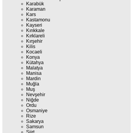
Karabük
Karaman
Kars
Kastamonu
Kayseri
Kırıkkale
Kırklareli
Kırşehir
Kilis
Kocaeli
Konya
Kütahya
Malatya
Manisa
Mardin
Muğla
Muş
Nevşehir
Niğde
Ordu
Osmaniye
Rize
Sakarya
Samsun
Siirt