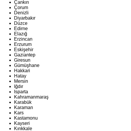
Çankırı
Çorum
Denizli
Diyarbakır
Düzce
Edirne
Elazığ
Erzincan
Erzurum
Eskişehir
Gaziantep
Giresun
Gümüşhane
Hakkari
Hatay
Mersin
Iğdır
Isparta
Kahramanmaraş
Karabük
Karaman
Kars
Kastamonu
Kayseri
Kırıkkale