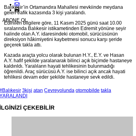
Balıkesir’in Ortamandıra Mahallesi mevkiinde meydana
gelen trafik kazasında 3 kişi yaralandı.
ABONE OL
Edinilen bilgilere göre, 11 Kasım 2025 günü saat 10.00
sıralarında Balıkesir istikametinden Edremit yönüne seyir
halinde olan A.Y. idaresindeki otomobil, sürücüsünün
direksiyon hâkimiyetini kaybetmesi sonucu karşı şeride
geçerek takla attı.
Kazada araçta yolcu olarak bulunan H.Y., E.Y. ve Hasan
A.Y. hafif şekilde yaralanarak bilinci açık biçimde hastaneye
kaldırıldı. Yaralıların hayati tehlikesinin bulunmadığı
öğrenildi. Araç sürücüsü A.Y. ise bilinci açık ancak hayati
tehlikesi devam eder şekilde hastaneye sevk edildi.
#Balıkesir
3kişi
atan
Çevreyolunda
otomobilde
takla
YARALANDI
İLGİNİZİ
ÇEKEBİLİR