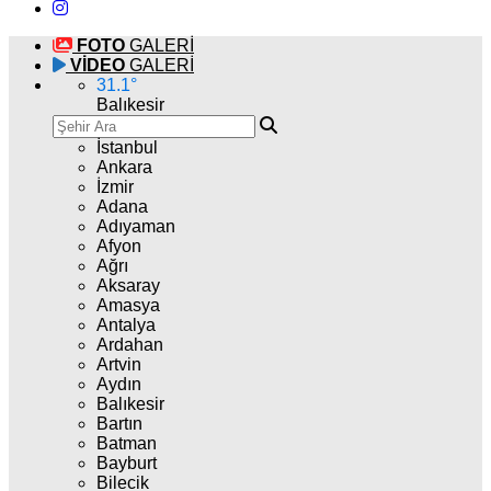
FOTO
GALERİ
VİDEO
GALERİ
31.1
°
Balıkesir
İstanbul
Ankara
İzmir
Adana
Adıyaman
Afyon
Ağrı
Aksaray
Amasya
Antalya
Ardahan
Artvin
Aydın
Balıkesir
Bartın
Batman
Bayburt
Bilecik