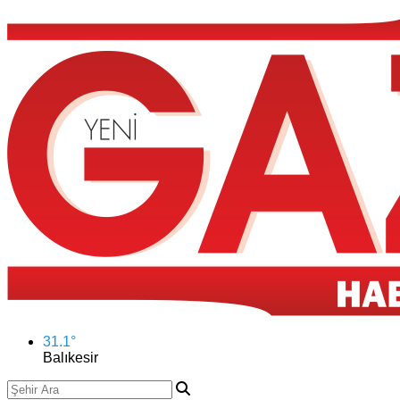
31.1
°
Balıkesir