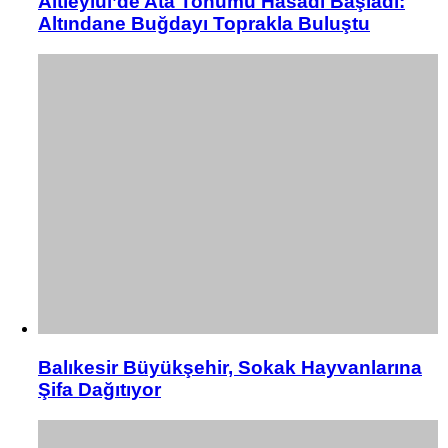
Altıeylül’de Ata Tohumu Hasadı Başladı:
Altındane Buğdayı Toprakla Buluştu
Balıkesir Büyükşehir, Sokak Hayvanlarına
Şifa Dağıtıyor