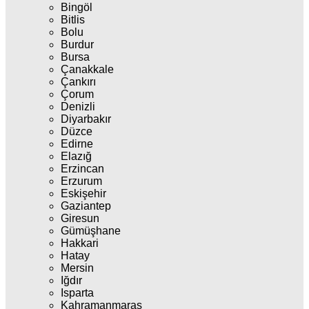
Bingöl
Bitlis
Bolu
Burdur
Bursa
Çanakkale
Çankırı
Çorum
Denizli
Diyarbakır
Düzce
Edirne
Elazığ
Erzincan
Erzurum
Eskişehir
Gaziantep
Giresun
Gümüşhane
Hakkari
Hatay
Mersin
Iğdır
Isparta
Kahramanmaraş