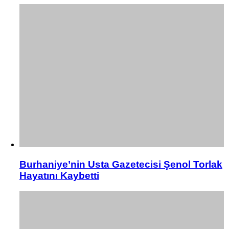
Burhaniye’nin Usta Gazetecisi Şenol Torlak
Hayatını Kaybetti