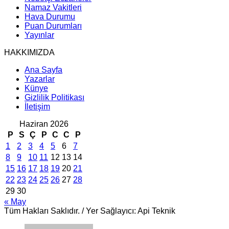
Namaz Vakitleri
Hava Durumu
Puan Durumları
Yayınlar
HAKKIMIZDA
Ana Sayfa
Yazarlar
Künye
Gizlilik Politikası
İletişim
Haziran 2026
P
S
Ç
P
C
C
P
1
2
3
4
5
6
7
8
9
10
11
12
13
14
15
16
17
18
19
20
21
22
23
24
25
26
27
28
29
30
« May
Tüm Hakları Saklıdır. / Yer Sağlayıcı: Api Teknik