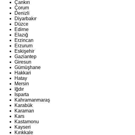
Çankırı
Çorum
Denizli
Diyarbakır
Düzce
Edirne
Elazığ
Erzincan
Erzurum
Eskişehir
Gaziantep
Giresun
Gümüşhane
Hakkari
Hatay
Mersin
Iğdır
Isparta
Kahramanmaraş
Karabük
Karaman
Kars
Kastamonu
Kayseri
Kırıkkale