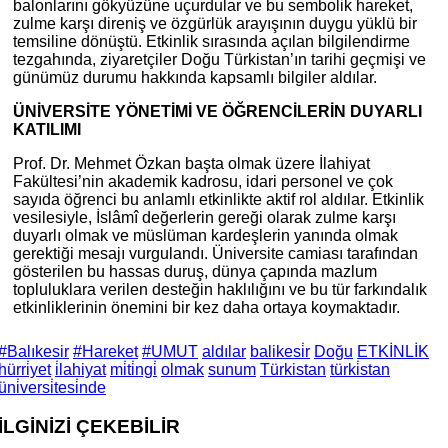
balonlarını gökyüzüne uçurdular ve bu sembolik hareket,
zulme karşı direniş ve özgürlük arayışının duygu yüklü bir
temsiline dönüştü. Etkinlik sırasında açılan bilgilendirme
tezgahında, ziyaretçiler Doğu Türkistan’ın tarihi geçmişi ve
günümüz durumu hakkında kapsamlı bilgiler aldılar.
ÜNİVERSİTE YÖNETİMİ VE ÖĞRENCİLERİN DUYARLI
KATILIMI
Prof. Dr. Mehmet Özkan başta olmak üzere İlahiyat
Fakültesi’nin akademik kadrosu, idari personel ve çok
sayıda öğrenci bu anlamlı etkinlikte aktif rol aldılar. Etkinlik
vesilesiyle, İslâmî değerlerin gereği olarak zulme karşı
duyarlı olmak ve müslüman kardeşlerin yanında olmak
gerektiği mesajı vurgulandı. Üniversite camiası tarafından
gösterilen bu hassas duruş, dünya çapında mazlum
topluluklara verilen desteğin haklılığını ve bu tür farkındalık
etkinliklerinin önemini bir kez daha ortaya koymaktadır.
#Balıkesir
#Hareket
#UMUT
aldılar
balikesi̇r
Doğu
ETKİNLİK
hürri̇yet
i̇lahiyat
mi̇ti̇ngi̇
olmak
sunum
Türkistan
türki̇stan
üni̇versi̇tesi̇nde
İLGİNİZİ
ÇEKEBİLİR