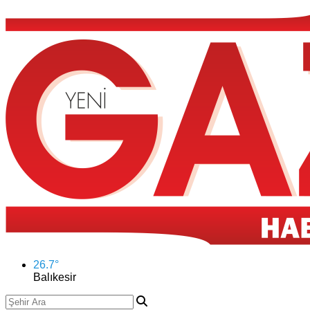
26.7
°
Balıkesir