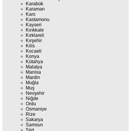
Karabük
Karaman
Kars
Kastamonu
Kayseri
Kırıkkale
Kırklareli
Kırşehir
Kilis
Kocaeli
Konya
Kütahya
Malatya
Manisa
Mardin
Muğla
Muş
Nevşehir
Niğde
Ordu
Osmaniye
Rize
Sakarya
Samsun
Siirt