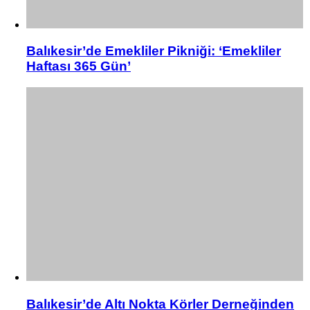
Balıkesir’de Emekliler Pikniği: ‘Emekliler
Haftası 365 Gün’
Balıkesir’de Altı Nokta Körler Derneğinden