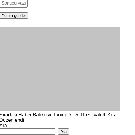
Sıradaki Haber
Balıkesir Tuning & Drift Festivali 4. Kez
Düzenlendi
Ara
Ara