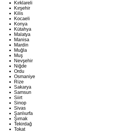
Kırklareli
Kırşehir
Kilis
Kocaeli
Konya
Kütahya
Malatya
Manisa
Mardin
Muğla
Muş
Nevşehir
Niğde
Ordu
Osmaniye
Rize
Sakarya
Samsun
Siirt
Sinop
Sivas
Şanlıurfa
Şırnak
Tekirdağ
Tokat