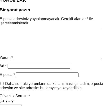
YORUMLAR
Bir yanıt yazın
E-posta adresiniz yayınlanmayacak.
Gerekli alanlar
*
ile
işaretlenmişlerdir
Yorum
*
Ad
*
E-posta
*
Daha sonraki yorumlarımda kullanılması için adım, e-posta
adresim ve site adresim bu tarayıcıya kaydedilsin.
Güvenlik Sorusu
*
5 + 7 = ?