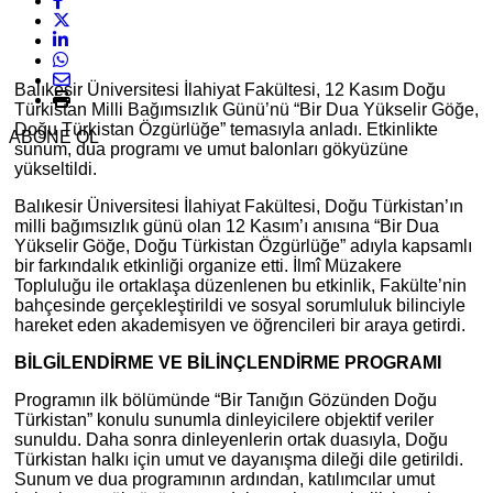
Balıkesir Üniversitesi İlahiyat Fakültesi, 12 Kasım Doğu
Türkistan Milli Bağımsızlık Günü’nü “Bir Dua Yükselir Göğe,
Doğu Türkistan Özgürlüğe” temasıyla anladı. Etkinlikte
ABONE OL
sunum, dua programı ve umut balonları gökyüzüne
yükseltildi.
Balıkesir Üniversitesi İlahiyat Fakültesi, Doğu Türkistan’ın
milli bağımsızlık günü olan 12 Kasım’ı anısına “Bir Dua
Yükselir Göğe, Doğu Türkistan Özgürlüğe” adıyla kapsamlı
bir farkındalık etkinliği organize etti. İlmî Müzakere
Topluluğu ile ortaklaşa düzenlenen bu etkinlik, Fakülte’nin
bahçesinde gerçekleştirildi ve sosyal sorumluluk bilinciyle
hareket eden akademisyen ve öğrencileri bir araya getirdi.
BİLGİLENDİRME VE BİLİNÇLENDİRME PROGRAMI
Programın ilk bölümünde “Bir Tanığın Gözünden Doğu
Türkistan” konulu sunumla dinleyicilere objektif veriler
sunuldu. Daha sonra dinleyenlerin ortak duasıyla, Doğu
Türkistan halkı için umut ve dayanışma dileği dile getirildi.
Sunum ve dua programının ardından, katılımcılar umut