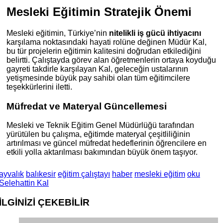
Mesleki Eğitimin Stratejik Önemi
Mesleki eğitimin, Türkiye’nin
nitelikli iş gücü ihtiyacını
karşılama noktasındaki hayati rolüne değinen Müdür Kal,
bu tür projelerin eğitimin kalitesini doğrudan etkilediğini
belirtti. Çalıştayda görev alan öğretmenlerin ortaya koyduğu
gayreti takdirle karşılayan Kal, geleceğin ustalarının
yetişmesinde büyük pay sahibi olan tüm eğitimcilere
teşekkürlerini iletti.
Müfredat ve Materyal Güncellemesi
Mesleki ve Teknik Eğitim Genel Müdürlüğü tarafından
yürütülen bu çalışma, eğitimde materyal çeşitliliğinin
artırılması ve güncel müfredat hedeflerinin öğrencilere en
etkili yolla aktarılması bakımından büyük önem taşıyor.
ayvalık
balıkesir
eğitim çalıştayı
haber
mesleki eğitim
oku
Selehattin Kal
İLGİNİZİ
ÇEKEBİLİR