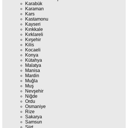
Karabük
Karaman
Kars
Kastamonu
Kayseri
Kırıkkale
Kırklareli
Kırşehir
Kilis
Kocaeli
Konya
Kütahya
Malatya
Manisa
Mardin
Muğla
Muş
Nevşehir
Niğde
Ordu
Osmaniye
Rize
Sakarya
Samsun
Siirt