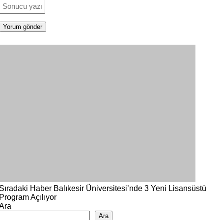
Sıradaki Haber
Balıkesir Üniversitesi’nde 3 Yeni Lisansüstü
Program Açılıyor
Ara
Ara