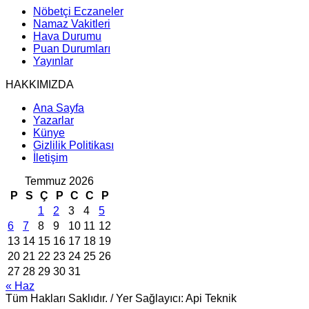
Nöbetçi Eczaneler
Namaz Vakitleri
Hava Durumu
Puan Durumları
Yayınlar
HAKKIMIZDA
Ana Sayfa
Yazarlar
Künye
Gizlilik Politikası
İletişim
Temmuz 2026
P
S
Ç
P
C
C
P
1
2
3
4
5
6
7
8
9
10
11
12
13
14
15
16
17
18
19
20
21
22
23
24
25
26
27
28
29
30
31
« Haz
Tüm Hakları Saklıdır. / Yer Sağlayıcı: Api Teknik