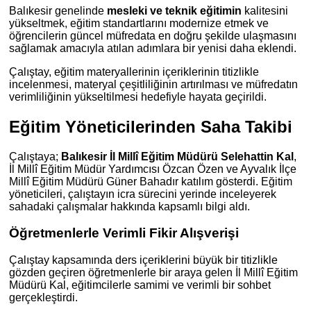
Balıkesir genelinde
mesleki ve teknik eğitimin
kalitesini
yükseltmek, eğitim standartlarını modernize etmek ve
öğrencilerin güncel müfredata en doğru şekilde ulaşmasını
sağlamak amacıyla atılan adımlara bir yenisi daha eklendi.
Çalıştay, eğitim materyallerinin içeriklerinin titizlikle
incelenmesi, materyal çeşitliliğinin artırılması ve müfredatın
verimliliğinin yükseltilmesi hedefiyle hayata geçirildi.
Eğitim Yöneticilerinden Saha Takibi
Çalıştaya;
Balıkesir İl Millî Eğitim Müdürü Selehattin Kal
,
İl Millî Eğitim Müdür Yardımcısı Özcan Özen ve Ayvalık İlçe
Millî Eğitim Müdürü Güner Bahadır katılım gösterdi. Eğitim
yöneticileri, çalıştayın icra sürecini yerinde inceleyerek
sahadaki çalışmalar hakkında kapsamlı bilgi aldı.
Öğretmenlerle Verimli Fikir Alışverişi
Çalıştay kapsamında ders içeriklerini büyük bir titizlikle
gözden geçiren öğretmenlerle bir araya gelen İl Millî Eğitim
Müdürü Kal, eğitimcilerle samimi ve verimli bir sohbet
gerçekleştirdi.