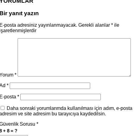
YORUMLAR
Bir yanıt yazın
E-posta adresiniz yayınlanmayacak.
Gerekli alanlar
*
ile
işaretlenmişlerdir
Yorum
*
Ad
*
E-posta
*
Daha sonraki yorumlarımda kullanılması için adım, e-posta
adresim ve site adresim bu tarayıcıya kaydedilsin.
Güvenlik Sorusu
*
8 + 8 = ?