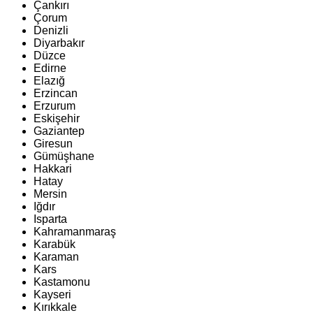
Çankırı
Çorum
Denizli
Diyarbakır
Düzce
Edirne
Elazığ
Erzincan
Erzurum
Eskişehir
Gaziantep
Giresun
Gümüşhane
Hakkari
Hatay
Mersin
Iğdır
Isparta
Kahramanmaraş
Karabük
Karaman
Kars
Kastamonu
Kayseri
Kırıkkale