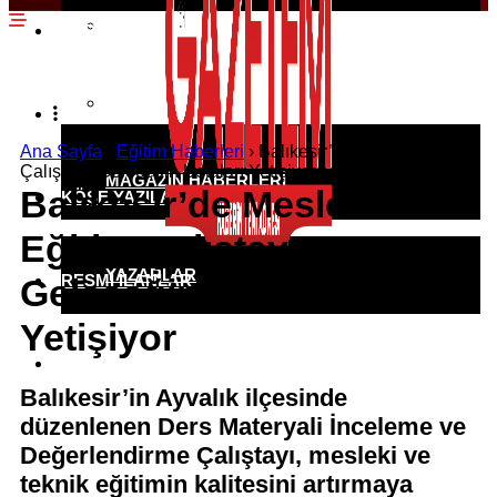
EKONOMI HABERLERI
SPOR HABERLERI
POLITIKA HABERLERI
RÖPORTAJLAR
Ana Sayfa
›
Eğitim Haberleri
›
Balıkesir’de Mesleki Eğitim
Çalıştayı: Geleceğin Ustaları Yetişiyor
MAGAZIN HABERLERI
Balıkesir’de Mesleki
KÖŞE YAZILARI
Eğitim Çalıştayı:
YAZARLAR
RESMI İLANLAR
Geleceğin Ustaları
Yetişiyor
KÜNYE
Balıkesir’in Ayvalık ilçesinde
düzenlenen Ders Materyali İnceleme ve
Değerlendirme Çalıştayı, mesleki ve
teknik eğitimin kalitesini artırmaya