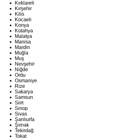
Kırklareli
Kırşehir
Kilis
Kocaeli
Konya
Kütahya
Malatya
Manisa
Mardin
Muğla
Muş
Nevşehir
Niğde
Ordu
Osmaniye
Rize
Sakarya
Samsun
Siirt
Sinop
Sivas
Şanlıurfa
Şırnak
Tekirdağ
Tokat