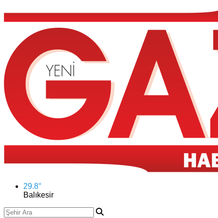
29.8
°
Balıkesir