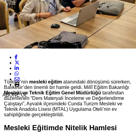
Türkiye’nin
mesleki eğitim
alanındaki dönüşümü sürerken,
Balıkesir’den önemli bir hamle geldi. Millî Eğitim Bakanlığı
Mesleki ve Teknik Eğitim Genel Müdürlüğü
tarafından
ABONE OL
düzenlenen “Ders Materyali İnceleme ve Değerlendirme
Çalıştayı”, Ayvalık ilçesindeki Cunda Turizm Mesleki ve
Teknik Anadolu Lisesi (MTAL) Uygulama Oteli’nin ev
sahipliğinde gerçekleştirildi.
Mesleki Eğitimde Nitelik Hamlesi