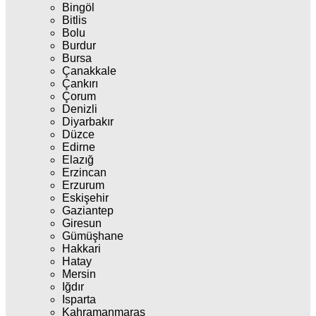
Bingöl
Bitlis
Bolu
Burdur
Bursa
Çanakkale
Çankırı
Çorum
Denizli
Diyarbakır
Düzce
Edirne
Elazığ
Erzincan
Erzurum
Eskişehir
Gaziantep
Giresun
Gümüşhane
Hakkari
Hatay
Mersin
Iğdır
Isparta
Kahramanmaraş