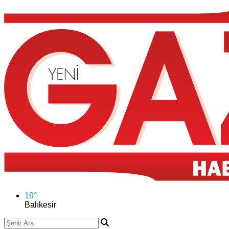
19
°
Balıkesir