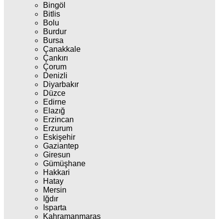
Bingöl
Bitlis
Bolu
Burdur
Bursa
Çanakkale
Çankırı
Çorum
Denizli
Diyarbakır
Düzce
Edirne
Elazığ
Erzincan
Erzurum
Eskişehir
Gaziantep
Giresun
Gümüşhane
Hakkari
Hatay
Mersin
Iğdır
Isparta
Kahramanmaraş