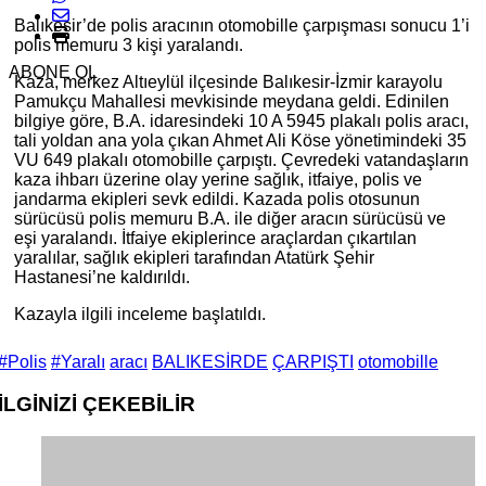
Balıkesir’de polis aracının otomobille çarpışması sonucu 1’i
polis memuru 3 kişi yaralandı.
ABONE OL
Kaza, merkez Altıeylül ilçesinde Balıkesir-İzmir karayolu
Pamukçu Mahallesi mevkisinde meydana geldi. Edinilen
bilgiye göre, B.A. idaresindeki 10 A 5945 plakalı polis aracı,
tali yoldan ana yola çıkan Ahmet Ali Köse yönetimindeki 35
VU 649 plakalı otomobille çarpıştı. Çevredeki vatandaşların
kaza ihbarı üzerine olay yerine sağlık, itfaiye, polis ve
jandarma ekipleri sevk edildi. Kazada polis otosunun
sürücüsü polis memuru B.A. ile diğer aracın sürücüsü ve
eşi yaralandı. İtfaiye ekiplerince araçlardan çıkartılan
yaralılar, sağlık ekipleri tarafından Atatürk Şehir
Hastanesi’ne kaldırıldı.
Kazayla ilgili inceleme başlatıldı.
#Polis
#Yaralı
aracı
BALIKESİRDE
ÇARPIŞTI
otomobille
İLGİNİZİ
ÇEKEBİLİR