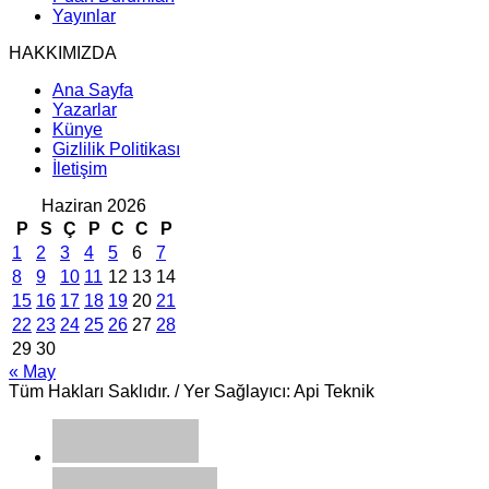
Yayınlar
HAKKIMIZDA
Ana Sayfa
Yazarlar
Künye
Gizlilik Politikası
İletişim
Haziran 2026
P
S
Ç
P
C
C
P
1
2
3
4
5
6
7
8
9
10
11
12
13
14
15
16
17
18
19
20
21
22
23
24
25
26
27
28
29
30
« May
Tüm Hakları Saklıdır. / Yer Sağlayıcı: Api Teknik