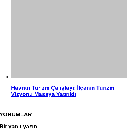
Havran Turizm Çalıştayı: İlçenin Turizm
Vizyonu Masaya Yatırıldı
YORUMLAR
Bir yanıt yazın