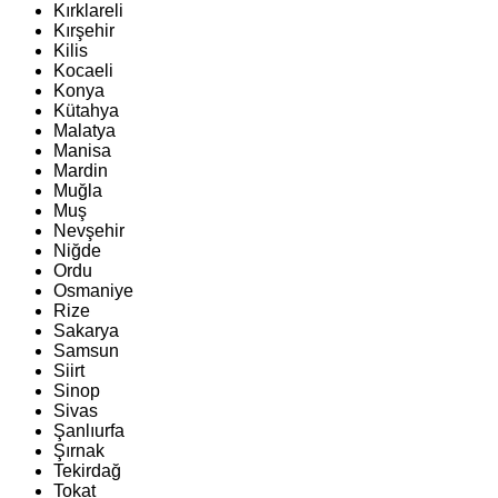
Kırklareli
Kırşehir
Kilis
Kocaeli
Konya
Kütahya
Malatya
Manisa
Mardin
Muğla
Muş
Nevşehir
Niğde
Ordu
Osmaniye
Rize
Sakarya
Samsun
Siirt
Sinop
Sivas
Şanlıurfa
Şırnak
Tekirdağ
Tokat