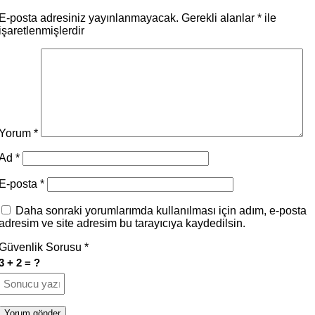
E-posta adresiniz yayınlanmayacak.
Gerekli alanlar
*
ile
işaretlenmişlerdir
Yorum
*
Ad
*
E-posta
*
Daha sonraki yorumlarımda kullanılması için adım, e-posta
adresim ve site adresim bu tarayıcıya kaydedilsin.
Güvenlik Sorusu
*
3 + 2 = ?