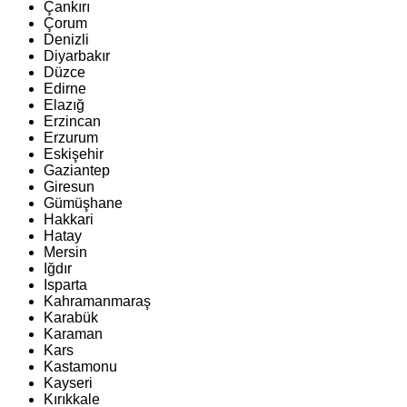
Çankırı
Çorum
Denizli
Diyarbakır
Düzce
Edirne
Elazığ
Erzincan
Erzurum
Eskişehir
Gaziantep
Giresun
Gümüşhane
Hakkari
Hatay
Mersin
Iğdır
Isparta
Kahramanmaraş
Karabük
Karaman
Kars
Kastamonu
Kayseri
Kırıkkale