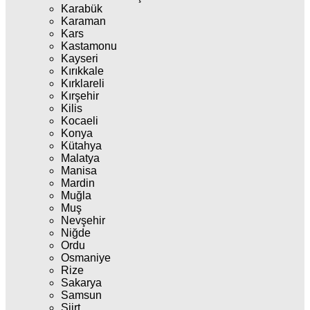
Karabük
Karaman
Kars
Kastamonu
Kayseri
Kırıkkale
Kırklareli
Kırşehir
Kilis
Kocaeli
Konya
Kütahya
Malatya
Manisa
Mardin
Muğla
Muş
Nevşehir
Niğde
Ordu
Osmaniye
Rize
Sakarya
Samsun
Siirt