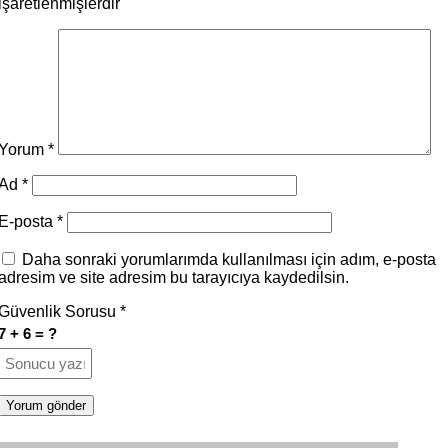
işaretlenmişlerdir
Yorum
*
Ad
*
E-posta
*
Daha sonraki yorumlarımda kullanılması için adım, e-posta
adresim ve site adresim bu tarayıcıya kaydedilsin.
Güvenlik Sorusu
*
7 + 6 = ?