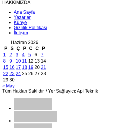
HAKKIMIZDA
Ana Sayfa
Yazarlar
Künye
Gizlilik Politikası
İletişim
Haziran 2026
P
S
Ç
P
C
C
P
1
2
3
4
5
6
7
8
9
10
11
12
13
14
15
16
17
18
19
20
21
22
23
24
25
26
27
28
29
30
« May
Tüm Hakları Saklıdır. / Yer Sağlayıcı: Api Teknik