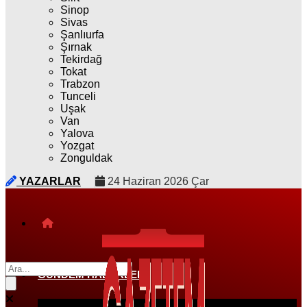
Sinop
Sivas
Şanlıurfa
Şırnak
Tekirdağ
Tokat
Trabzon
Tunceli
Uşak
Van
Yalova
Yozgat
Zonguldak
YAZARLAR
24 Haziran 2026 Çar
GÜNDEM HABERLERI