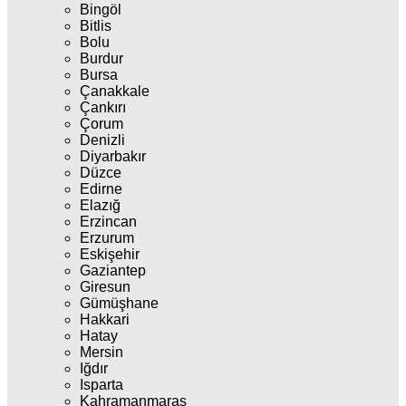
Bingöl
Bitlis
Bolu
Burdur
Bursa
Çanakkale
Çankırı
Çorum
Denizli
Diyarbakır
Düzce
Edirne
Elazığ
Erzincan
Erzurum
Eskişehir
Gaziantep
Giresun
Gümüşhane
Hakkari
Hatay
Mersin
Iğdır
Isparta
Kahramanmaraş