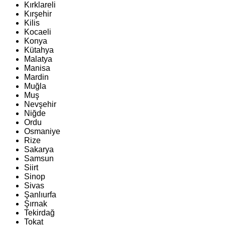
Kırklareli
Kırşehir
Kilis
Kocaeli
Konya
Kütahya
Malatya
Manisa
Mardin
Muğla
Muş
Nevşehir
Niğde
Ordu
Osmaniye
Rize
Sakarya
Samsun
Siirt
Sinop
Sivas
Şanlıurfa
Şırnak
Tekirdağ
Tokat