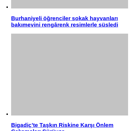
Burhaniyeli öğrenciler sokak hayvanları
bakımevini rengârenk resimlerle süsledi
Bigadiç’te Taşkın Riskine Karşı Önlem