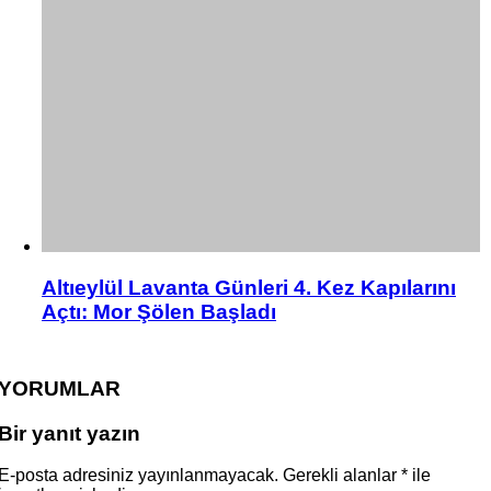
Altıeylül Lavanta Günleri 4. Kez Kapılarını
Açtı: Mor Şölen Başladı
YORUMLAR
Bir yanıt yazın
E-posta adresiniz yayınlanmayacak.
Gerekli alanlar
*
ile