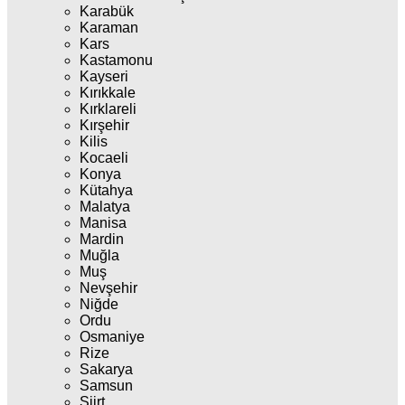
Karabük
Karaman
Kars
Kastamonu
Kayseri
Kırıkkale
Kırklareli
Kırşehir
Kilis
Kocaeli
Konya
Kütahya
Malatya
Manisa
Mardin
Muğla
Muş
Nevşehir
Niğde
Ordu
Osmaniye
Rize
Sakarya
Samsun
Siirt