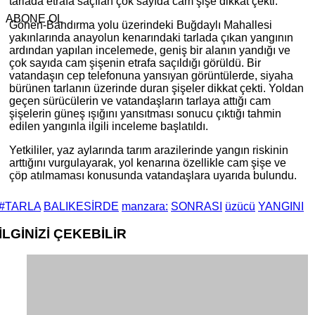
tarlada etrafa saçılan çok sayıda cam şişe dikkat çekti.
ABONE OL
Gönen-Bandırma yolu üzerindeki Buğdaylı Mahallesi
yakınlarında anayolun kenarındaki tarlada çıkan yangının
ardından yapılan incelemede, geniş bir alanın yandığı ve
çok sayıda cam şişenin etrafa saçıldığı görüldü. Bir
vatandaşın cep telefonuna yansıyan görüntülerde, siyaha
bürünen tarlanın üzerinde duran şişeler dikkat çekti. Yoldan
geçen sürücülerin ve vatandaşların tarlaya attığı cam
şişelerin güneş ışığını yansıtması sonucu çıktığı tahmin
edilen yangınla ilgili inceleme başlatıldı.
Yetkililer, yaz aylarında tarım arazilerinde yangın riskinin
arttığını vurgulayarak, yol kenarına özellikle cam şişe ve
çöp atılmaması konusunda vatandaşlara uyarıda bulundu.
#TARLA
BALIKESİRDE
manzara:
SONRASI
üzücü
YANGINI
İLGİNİZİ
ÇEKEBİLİR