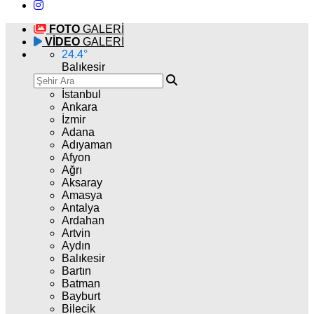
FOTO
GALERİ
VİDEO
GALERİ
24.4
°
Balıkesir
İstanbul
Ankara
İzmir
Adana
Adıyaman
Afyon
Ağrı
Aksaray
Amasya
Antalya
Ardahan
Artvin
Aydın
Balıkesir
Bartın
Batman
Bayburt
Bilecik