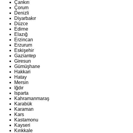
Çankırı
Çorum
Denizli
Diyarbakır
Düzce
Edirne
Elazığ
Erzincan
Erzurum
Eskişehir
Gaziantep
Giresun
Gümüşhane
Hakkari
Hatay
Mersin
Iğdır
Isparta
Kahramanmaraş
Karabük
Karaman
Kars
Kastamonu
Kayseri
Kırıkkale