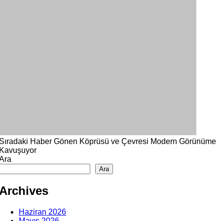
Sıradaki Haber
Gönen Köprüsü ve Çevresi Modern Görünüme
Kavuşuyor
Ara
Ara
Archives
Haziran 2026
Mayıs 2026