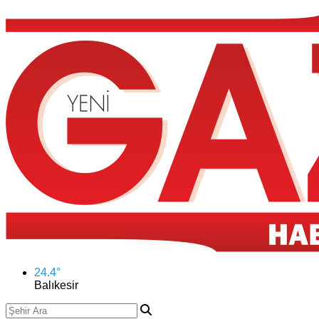
24.4
°
Balıkesir