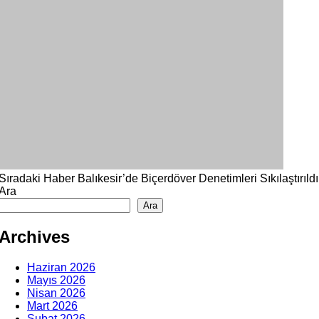
Sıradaki Haber
Balıkesir’de Biçerdöver Denetimleri Sıkılaştırıldı
Ara
Ara
Archives
Haziran 2026
Mayıs 2026
Nisan 2026
Mart 2026
Şubat 2026