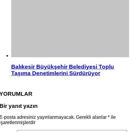
Balıkesir Büyükşehir Belediyesi Toplu
Taşıma Denetimlerini Sürdürüyor
YORUMLAR
Bir yanıt yazın
E-posta adresiniz yayınlanmayacak.
Gerekli alanlar
*
ile
işaretlenmişlerdir