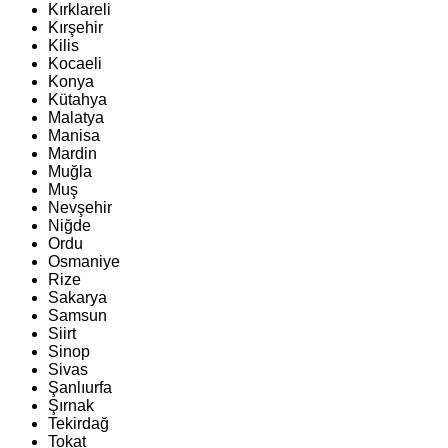
Kırklareli
Kırşehir
Kilis
Kocaeli
Konya
Kütahya
Malatya
Manisa
Mardin
Muğla
Muş
Nevşehir
Niğde
Ordu
Osmaniye
Rize
Sakarya
Samsun
Siirt
Sinop
Sivas
Şanlıurfa
Şırnak
Tekirdağ
Tokat