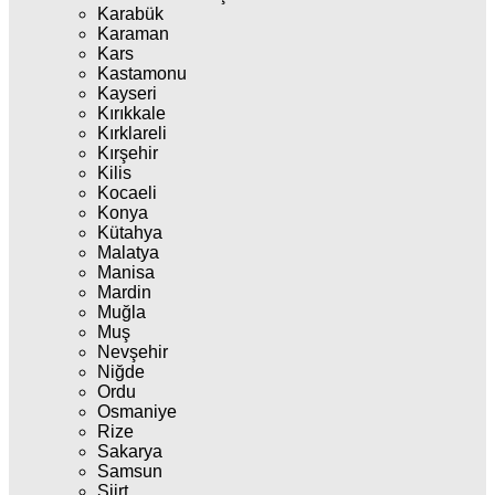
Karabük
Karaman
Kars
Kastamonu
Kayseri
Kırıkkale
Kırklareli
Kırşehir
Kilis
Kocaeli
Konya
Kütahya
Malatya
Manisa
Mardin
Muğla
Muş
Nevşehir
Niğde
Ordu
Osmaniye
Rize
Sakarya
Samsun
Siirt