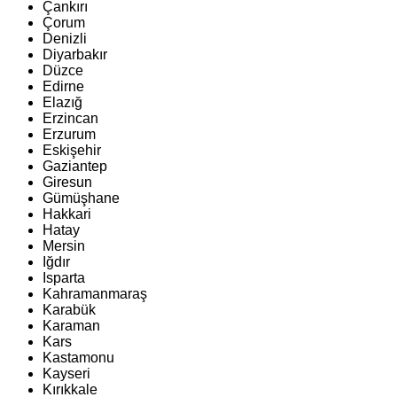
Çankırı
Çorum
Denizli
Diyarbakır
Düzce
Edirne
Elazığ
Erzincan
Erzurum
Eskişehir
Gaziantep
Giresun
Gümüşhane
Hakkari
Hatay
Mersin
Iğdır
Isparta
Kahramanmaraş
Karabük
Karaman
Kars
Kastamonu
Kayseri
Kırıkkale