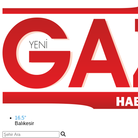
16.5
°
Balıkesir