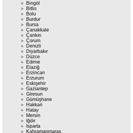
Bingöl
Bitlis
Bolu
Burdur
Bursa
Çanakkale
Çankırı
Çorum
Denizli
Diyarbakır
Düzce
Edirne
Elazığ
Erzincan
Erzurum
Eskişehir
Gaziantep
Giresun
Gümüşhane
Hakkari
Hatay
Mersin
Iğdır
Isparta
Kahramanmaraş