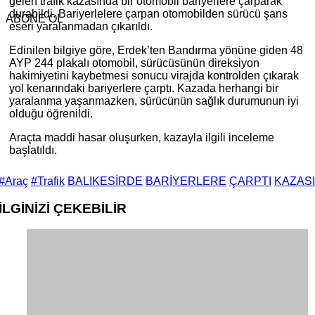
gelen trafik kazasında bir otomobil bariyerlere çarparak
durabildi. Bariyerlelere çarpan otomobilden sürücü şans
ABONE OL
eseri yaralanmadan çıkarıldı.
Edinilen bilgiye göre, Erdek’ten Bandırma yönüne giden 48
AYP 244 plakalı otomobil, sürücüsünün direksiyon
hakimiyetini kaybetmesi sonucu virajda kontrolden çıkarak
yol kenarındaki bariyerlere çarptı. Kazada herhangi bir
yaralanma yaşanmazken, sürücünün sağlık durumunun iyi
olduğu öğrenildi.
Araçta maddi hasar oluşurken, kazayla ilgili inceleme
başlatıldı.
#Araç
#Trafik
BALIKESİRDE
BARİYERLERE
ÇARPTI
KAZASI
İLGİNİZİ
ÇEKEBİLİR