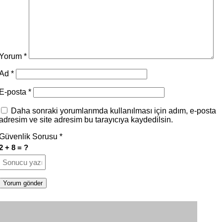
Yorum
*
Ad
*
E-posta
*
Daha sonraki yorumlarımda kullanılması için adım, e-posta
adresim ve site adresim bu tarayıcıya kaydedilsin.
Güvenlik Sorusu
*
2 + 8 = ?