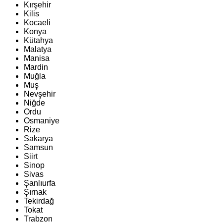
Kırşehir
Kilis
Kocaeli
Konya
Kütahya
Malatya
Manisa
Mardin
Muğla
Muş
Nevşehir
Niğde
Ordu
Osmaniye
Rize
Sakarya
Samsun
Siirt
Sinop
Sivas
Şanlıurfa
Şırnak
Tekirdağ
Tokat
Trabzon