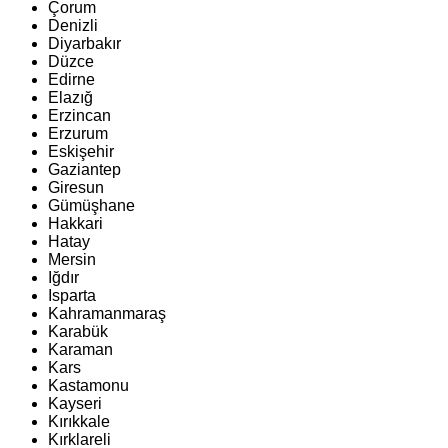
Çorum
Denizli
Diyarbakır
Düzce
Edirne
Elazığ
Erzincan
Erzurum
Eskişehir
Gaziantep
Giresun
Gümüşhane
Hakkari
Hatay
Mersin
Iğdır
Isparta
Kahramanmaraş
Karabük
Karaman
Kars
Kastamonu
Kayseri
Kırıkkale
Kırklareli