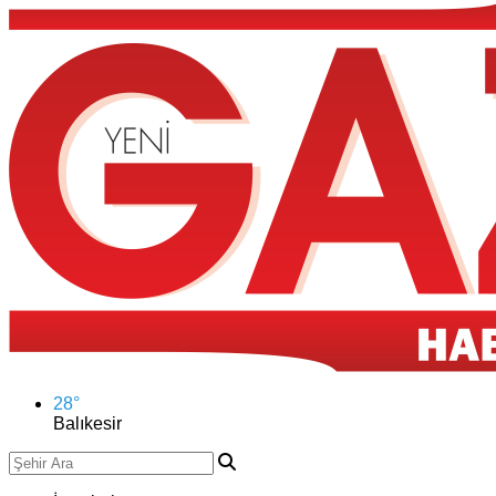
28
°
Balıkesir