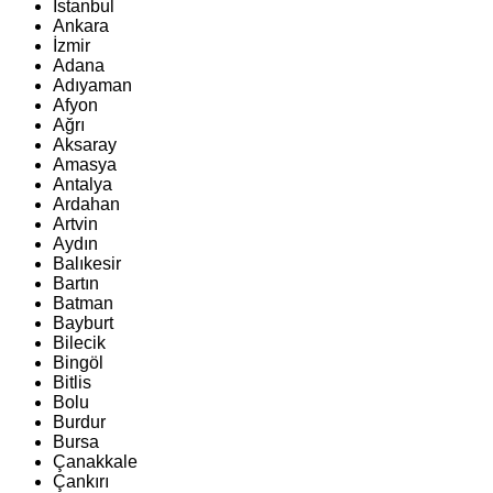
İstanbul
Ankara
İzmir
Adana
Adıyaman
Afyon
Ağrı
Aksaray
Amasya
Antalya
Ardahan
Artvin
Aydın
Balıkesir
Bartın
Batman
Bayburt
Bilecik
Bingöl
Bitlis
Bolu
Burdur
Bursa
Çanakkale
Çankırı