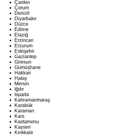
Çankırı
Çorum
Denizli
Diyarbakır
Düzce
Edirne
Elazığ
Erzincan
Erzurum
Eskişehir
Gaziantep
Giresun
Gümüşhane
Hakkari
Hatay
Mersin
Iğdır
Isparta
Kahramanmaraş
Karabük
Karaman
Kars
Kastamonu
Kayseri
Kırıkkale