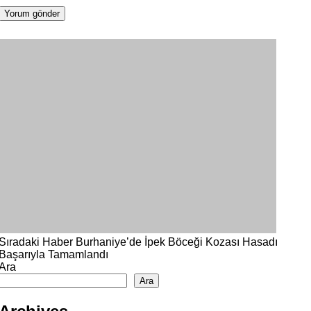
Sıradaki Haber
Burhaniye’de İpek Böceği Kozası Hasadı
Başarıyla Tamamlandı
Ara
Ara