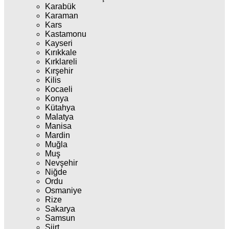
Karabük
Karaman
Kars
Kastamonu
Kayseri
Kırıkkale
Kırklareli
Kırşehir
Kilis
Kocaeli
Konya
Kütahya
Malatya
Manisa
Mardin
Muğla
Muş
Nevşehir
Niğde
Ordu
Osmaniye
Rize
Sakarya
Samsun
Siirt