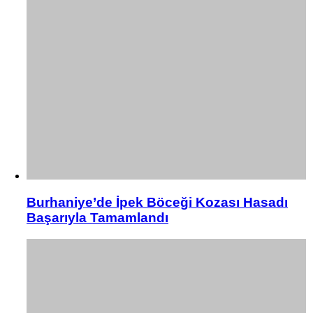
Burhaniye’de İpek Böceği Kozası Hasadı
Başarıyla Tamamlandı