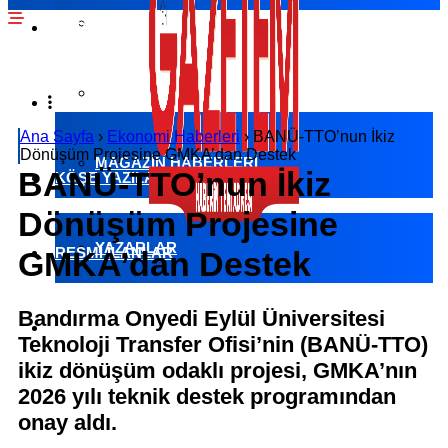
EKONOMI HABERLERI
SPOR HABERLERI
POLITIKA HABERLERI
RÖPORTAJLAR
Ana Sayfa
›
Ekonomi Haberleri
›
BANÜ-TTO’nun İkiz
Dönüşüm Projesine GMKA’dan Destek
MAGAZIN HABERLERI
BANÜ-TTO’nun İkiz
KÖŞE YAZILARI
Dönüşüm Projesine
YAZARLAR
RESMI İLANLAR
GMKA’dan Destek
Bandırma Onyedi Eylül Üniversitesi
KÜNYE
Teknoloji Transfer Ofisi’nin (BANÜ-TTO)
ikiz dönüşüm odaklı projesi, GMKA’nın
2026 yılı teknik destek programından
onay aldı.