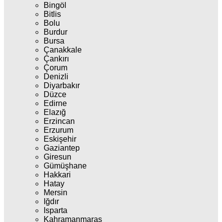
Bingöl
Bitlis
Bolu
Burdur
Bursa
Çanakkale
Çankırı
Çorum
Denizli
Diyarbakır
Düzce
Edirne
Elazığ
Erzincan
Erzurum
Eskişehir
Gaziantep
Giresun
Gümüşhane
Hakkari
Hatay
Mersin
Iğdır
Isparta
Kahramanmaraş