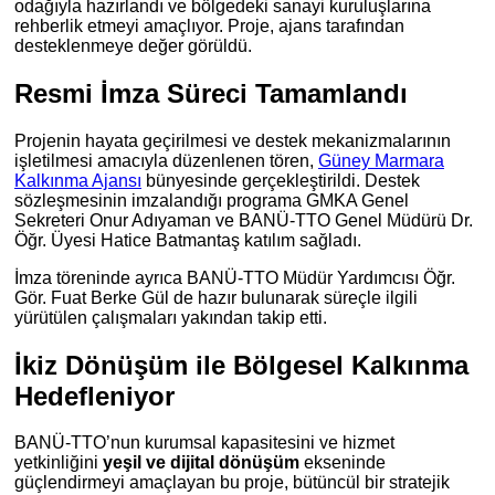
odağıyla hazırlandı ve bölgedeki sanayi kuruluşlarına
rehberlik etmeyi amaçlıyor. Proje, ajans tarafından
desteklenmeye değer görüldü.
Resmi İmza Süreci Tamamlandı
Projenin hayata geçirilmesi ve destek mekanizmalarının
işletilmesi amacıyla düzenlenen tören,
Güney Marmara
Kalkınma Ajansı
bünyesinde gerçekleştirildi. Destek
sözleşmesinin imzalandığı programa GMKA Genel
Sekreteri Onur Adıyaman ve BANÜ-TTO Genel Müdürü Dr.
Öğr. Üyesi Hatice Batmantaş katılım sağladı.
İmza töreninde ayrıca BANÜ-TTO Müdür Yardımcısı Öğr.
Gör. Fuat Berke Gül de hazır bulunarak süreçle ilgili
yürütülen çalışmaları yakından takip etti.
İkiz Dönüşüm ile Bölgesel Kalkınma
Hedefleniyor
BANÜ-TTO’nun kurumsal kapasitesini ve hizmet
yetkinliğini
yeşil ve dijital dönüşüm
ekseninde
güçlendirmeyi amaçlayan bu proje, bütüncül bir stratejik