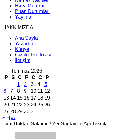
Namaz Vakitleri
Hava Durumu
Puan Durumları
Yayınlar
HAKKIMIZDA
Ana Sayfa
Yazarlar
Künye
Gizlilik Politikası
İletişim
Temmuz 2026
P
S
Ç
P
C
C
P
1
2
3
4
5
6
7
8
9
10
11
12
13
14
15
16
17
18
19
20
21
22
23
24
25
26
27
28
29
30
31
« Haz
Tüm Hakları Saklıdır. / Yer Sağlayıcı: Api Teknik