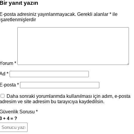
Bir yanıt yazın
E-posta adresiniz yayınlanmayacak.
Gerekli alanlar
*
ile
işaretlenmişlerdir
Yorum
*
Ad
*
E-posta
*
Daha sonraki yorumlarımda kullanılması için adım, e-posta
adresim ve site adresim bu tarayıcıya kaydedilsin.
Güvenlik Sorusu
*
3 + 4 = ?