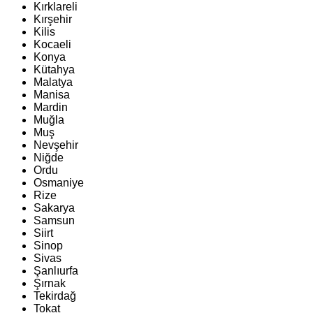
Kırklareli
Kırşehir
Kilis
Kocaeli
Konya
Kütahya
Malatya
Manisa
Mardin
Muğla
Muş
Nevşehir
Niğde
Ordu
Osmaniye
Rize
Sakarya
Samsun
Siirt
Sinop
Sivas
Şanlıurfa
Şırnak
Tekirdağ
Tokat