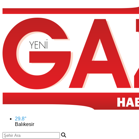
29.8
°
Balıkesir