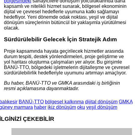
bölgesindeki
sanayicilere dönüşüm yolculuklarında daha
kapsamlı ve nitelikli hizmet sunarak, bölgesel ekonominin
dijital ve çevresel hedeflerle uyumuna katkı sağlamayı
hedefliyor. Yeni dönemde odak noktası, yeşil ve dijital
dönüşüm süreçlerinin bütüncül bir yaklaşımla yürütülmesi
olacak.
Sürdürülebilir Gelecek İçin Stratejik Adım
Proje kapsamında hayata geçirilecek hizmetler arasında
durum tespiti, destek yönlendirmeleri, proje geliştirme ve
yol haritası oluşturma çalışmaları yer alıyor. Bu girişimle
BANÜ-TTO, bölgedeki işletmelerin dijitalleşme ve çevresel
sürdürülebilirlik hedefleriyle uyumunu artırmayı amaçlıyor.
Bu haber, BANÜ-TTO ve GMKA arasındaki iş birliğinin
resmi açıklamasına dayanmaktadır.
balıkesir
BANÜ-TTO
bölgesel kalkınma
dijital dönüşüm
GMKA
güney marmara
haber
ikiz dönüşüm
oku
yeşil dönüşüm
İLGİNİZİ
ÇEKEBİLİR