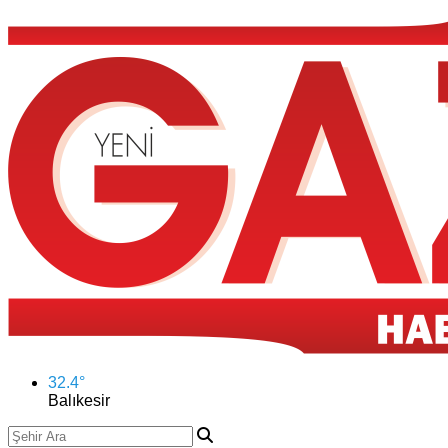
32.4
°
Balıkesir