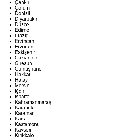
Çankırı
Çorum
Denizli
Diyarbakır
Düzce
Edirne
Elazığ
Erzincan
Erzurum
Eskişehir
Gaziantep
Giresun
Gümüşhane
Hakkari
Hatay
Mersin
Iğdır
Isparta
Kahramanmaraş
Karabük
Karaman
Kars
Kastamonu
Kayseri
Kırıkkale