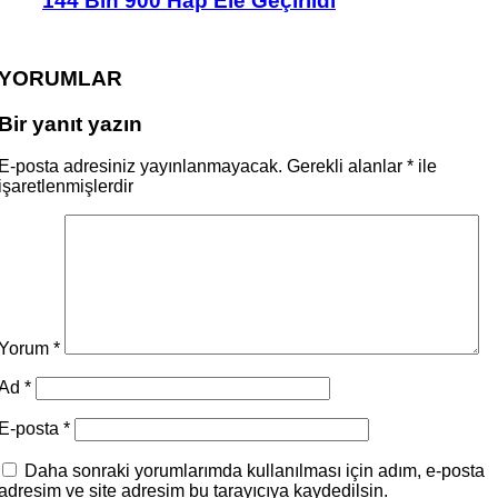
144 Bin 900 Hap Ele Geçirildi
YORUMLAR
Bir yanıt yazın
E-posta adresiniz yayınlanmayacak.
Gerekli alanlar
*
ile
işaretlenmişlerdir
Yorum
*
Ad
*
E-posta
*
Daha sonraki yorumlarımda kullanılması için adım, e-posta
adresim ve site adresim bu tarayıcıya kaydedilsin.