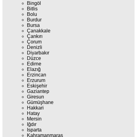
Bingöl
Bitlis
Bolu
Burdur
Bursa
Çanakkale
Çankırı
Çorum
Denizli
Diyarbakır
Düzce
Edirne
Elazığ
Erzincan
Erzurum
Eskişehir
Gaziantep
Giresun
Gümüşhane
Hakkari
Hatay
Mersin
Iğdır
Isparta
Kahramanmaraş