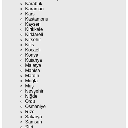
Karabük
Karaman
Kars
Kastamonu
Kayseri
Kırıkkale
Kırklareli
Kırşehir
Kilis
Kocaeli
Konya
Kütahya
Malatya
Manisa
Mardin
Muğla
Muş
Nevşehir
Niğde
Ordu
Osmaniye
Rize
Sakarya
Samsun
Siirt