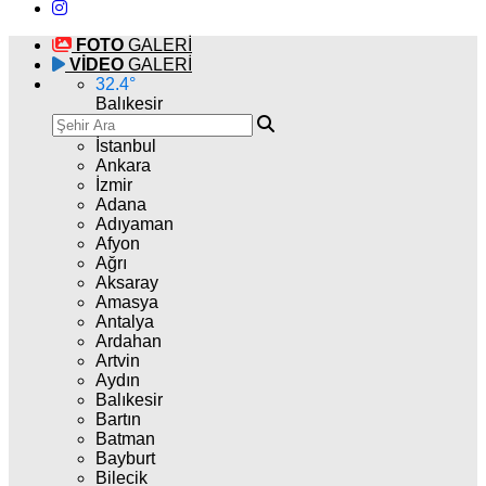
FOTO
GALERİ
VİDEO
GALERİ
32.4
°
Balıkesir
İstanbul
Ankara
İzmir
Adana
Adıyaman
Afyon
Ağrı
Aksaray
Amasya
Antalya
Ardahan
Artvin
Aydın
Balıkesir
Bartın
Batman
Bayburt
Bilecik