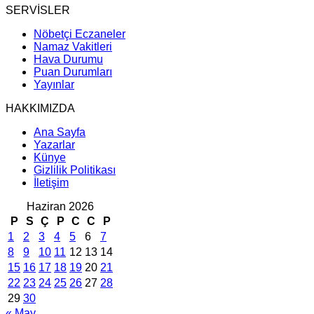
SERVİSLER
Nöbetçi Eczaneler
Namaz Vakitleri
Hava Durumu
Puan Durumları
Yayınlar
HAKKIMIZDA
Ana Sayfa
Yazarlar
Künye
Gizlilik Politikası
İletişim
Haziran 2026
P
S
Ç
P
C
C
P
1
2
3
4
5
6
7
8
9
10
11
12
13
14
15
16
17
18
19
20
21
22
23
24
25
26
27
28
29
30
« May