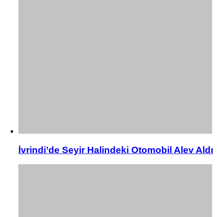
İvrindi’de Seyir Halindeki Otomobil Alev Aldı