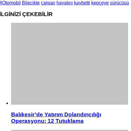
#Otomobil
Bilecikte
çarpan
hayatını
kaybetti
kepçeye
sürücüsü
İLGİNİZİ
ÇEKEBİLİR
Balıkesir’de Yatırım Dolandırıcılığı
Operasyonu: 12 Tutuklama