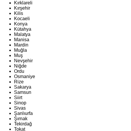
Kırklareli
Kırşehir
Kilis
Kocaeli
Konya
Kütahya
Malatya
Manisa
Mardin
Muğla
Muş
Nevşehir
Niğde
Ordu
Osmaniye
Rize
Sakarya
Samsun
Siirt
Sinop
Sivas
Şanlıurfa
Şırnak
Tekirdağ
Tokat