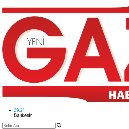
29.2
°
Balıkesir