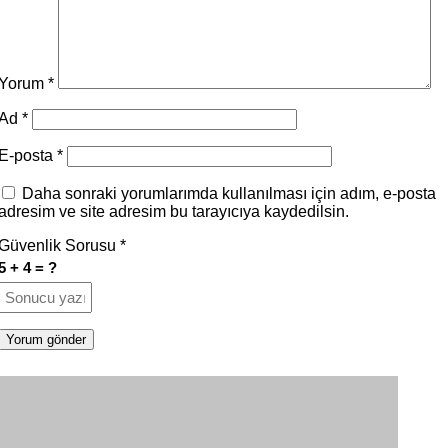
Yorum
*
Ad
*
E-posta
*
Daha sonraki yorumlarımda kullanılması için adım, e-posta
adresim ve site adresim bu tarayıcıya kaydedilsin.
Güvenlik Sorusu
*
5 + 4 = ?