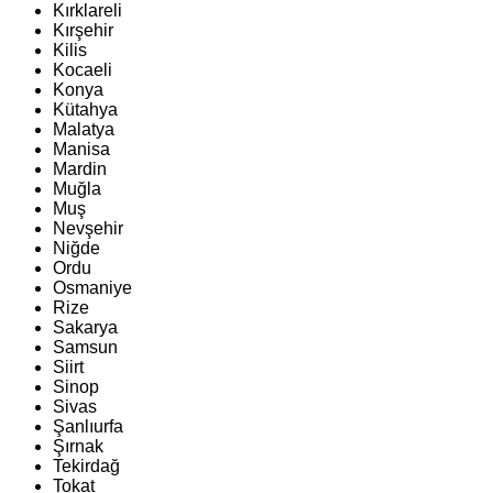
Kırklareli
Kırşehir
Kilis
Kocaeli
Konya
Kütahya
Malatya
Manisa
Mardin
Muğla
Muş
Nevşehir
Niğde
Ordu
Osmaniye
Rize
Sakarya
Samsun
Siirt
Sinop
Sivas
Şanlıurfa
Şırnak
Tekirdağ
Tokat