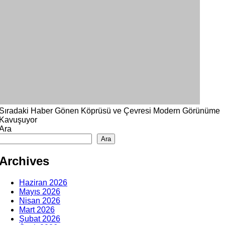
Sıradaki Haber
Gönen Köprüsü ve Çevresi Modern Görünüme
Kavuşuyor
Ara
Ara
Archives
Haziran 2026
Mayıs 2026
Nisan 2026
Mart 2026
Şubat 2026