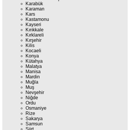
Karabük
Karaman
Kars
Kastamonu
Kayseri
Kırıkkale
Kırklareli
Kırşehir
Kilis
Kocaeli
Konya
Kütahya
Malatya
Manisa
Mardin
Muğla
Muş
Nevşehir
Niğde
Ordu
Osmaniye
Rize
Sakarya
Samsun
Siirt