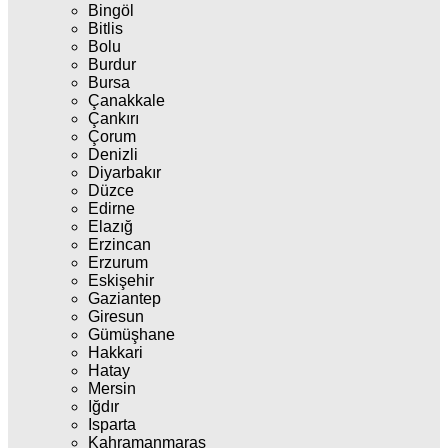
Bingöl
Bitlis
Bolu
Burdur
Bursa
Çanakkale
Çankırı
Çorum
Denizli
Diyarbakır
Düzce
Edirne
Elazığ
Erzincan
Erzurum
Eskişehir
Gaziantep
Giresun
Gümüşhane
Hakkari
Hatay
Mersin
Iğdır
Isparta
Kahramanmaraş