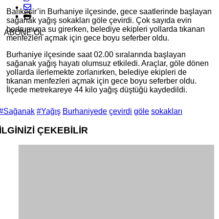
Balıkesir’in Burhaniye ilçesinde, gece saatlerinde başlayan
sağanak yağış sokakları göle çevirdi. Çok sayıda evin
bodrumuna su girerken, belediye ekipleri yollarda tıkanan
ABONE OL
menfezleri açmak için gece boyu seferber oldu.
Burhaniye ilçesinde saat 02.00 sıralarında başlayan
sağanak yağış hayatı olumsuz etkiledi. Araçlar, göle dönen
yollarda ilerlemekte zorlanırken, belediye ekipleri de
tıkanan menfezleri açmak için gece boyu seferber oldu.
İlçede metrekareye 44 kilo yağış düştüğü kaydedildi.
#Sağanak
#Yağış
Burhaniyede
çevirdi
göle
sokakları
İLGİNİZİ
ÇEKEBİLİR