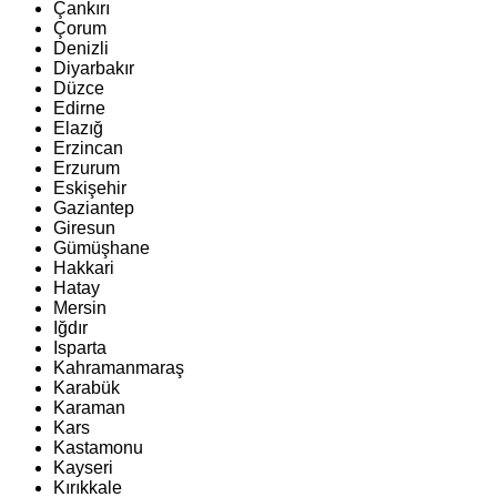
Çankırı
Çorum
Denizli
Diyarbakır
Düzce
Edirne
Elazığ
Erzincan
Erzurum
Eskişehir
Gaziantep
Giresun
Gümüşhane
Hakkari
Hatay
Mersin
Iğdır
Isparta
Kahramanmaraş
Karabük
Karaman
Kars
Kastamonu
Kayseri
Kırıkkale