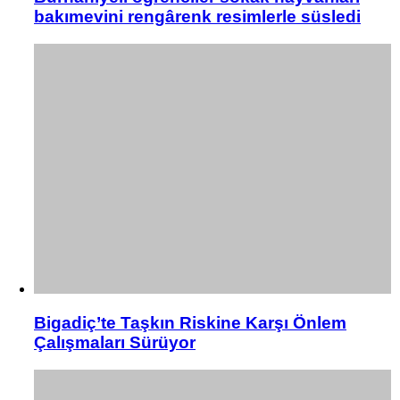
bakımevini rengârenk resimlerle süsledi
Bigadiç’te Taşkın Riskine Karşı Önlem
Çalışmaları Sürüyor