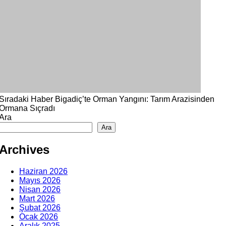
Sıradaki Haber
Bigadiç’te Orman Yangını: Tarım Arazisinden
Ormana Sıçradı
Ara
Ara
Archives
Haziran 2026
Mayıs 2026
Nisan 2026
Mart 2026
Şubat 2026
Ocak 2026
Aralık 2025