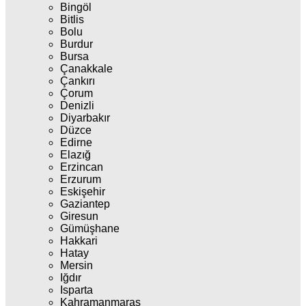
Bingöl
Bitlis
Bolu
Burdur
Bursa
Çanakkale
Çankırı
Çorum
Denizli
Diyarbakır
Düzce
Edirne
Elazığ
Erzincan
Erzurum
Eskişehir
Gaziantep
Giresun
Gümüşhane
Hakkari
Hatay
Mersin
Iğdır
Isparta
Kahramanmaraş