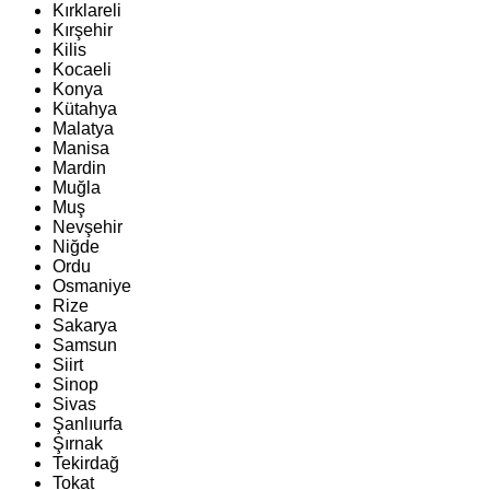
Kırklareli
Kırşehir
Kilis
Kocaeli
Konya
Kütahya
Malatya
Manisa
Mardin
Muğla
Muş
Nevşehir
Niğde
Ordu
Osmaniye
Rize
Sakarya
Samsun
Siirt
Sinop
Sivas
Şanlıurfa
Şırnak
Tekirdağ
Tokat