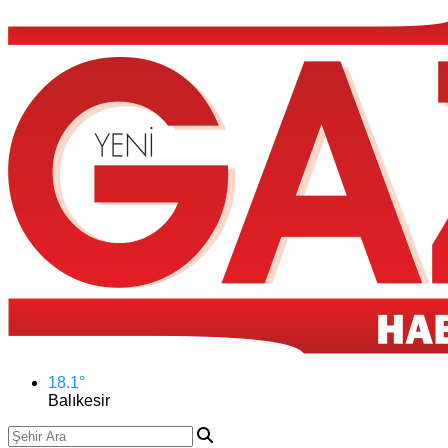
18.1
°
Balıkesir