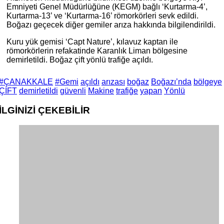
Emniyeti Genel Müdürlüğüne (KEGM) bağlı ‘Kurtarma-4’,
Kurtarma-13’ ve ‘Kurtarma-16’ römorkörleri sevk edildi.
Boğazı geçecek diğer gemiler arıza hakkında bilgilendirildi.
Kuru yük gemisi ‘Capt Nature’, kılavuz kaptan ile
römorkörlerin refakatinde Karanlık Liman bölgesine
demirletildi. Boğaz çift yönlü trafiğe açıldı.
#ÇANAKKALE
#Gemi
açıldı
arızası
boğaz
Boğazı’nda
bölgeye
ÇİFT
demirletildi
güvenli
Makine
trafiğe
yapan
Yönlü
İLGİNİZİ
ÇEKEBİLİR