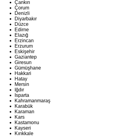
Çankırı
Çorum
Denizli
Diyarbakır
Düzce
Edirne
Elazığ
Erzincan
Erzurum
Eskişehir
Gaziantep
Giresun
Gümüşhane
Hakkari
Hatay
Mersin
Iğdır
Isparta
Kahramanmaraş
Karabük
Karaman
Kars
Kastamonu
Kayseri
Kırıkkale