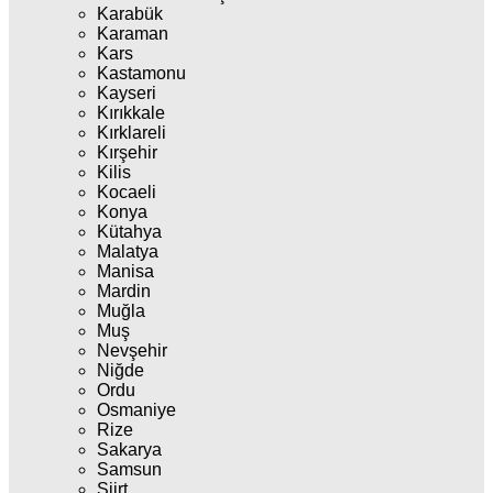
Karabük
Karaman
Kars
Kastamonu
Kayseri
Kırıkkale
Kırklareli
Kırşehir
Kilis
Kocaeli
Konya
Kütahya
Malatya
Manisa
Mardin
Muğla
Muş
Nevşehir
Niğde
Ordu
Osmaniye
Rize
Sakarya
Samsun
Siirt