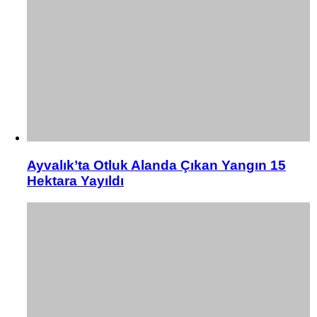
Ayvalık’ta Otluk Alanda Çıkan Yangın 15
Hektara Yayıldı