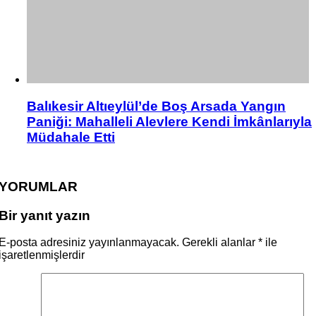
Balıkesir Altıeylül’de Boş Arsada Yangın
Paniği: Mahalleli Alevlere Kendi İmkânlarıyla
Müdahale Etti
YORUMLAR
Bir yanıt yazın
E-posta adresiniz yayınlanmayacak.
Gerekli alanlar
*
ile
işaretlenmişlerdir