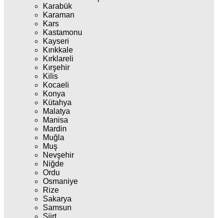
Karabük
Karaman
Kars
Kastamonu
Kayseri
Kırıkkale
Kırklareli
Kırşehir
Kilis
Kocaeli
Konya
Kütahya
Malatya
Manisa
Mardin
Muğla
Muş
Nevşehir
Niğde
Ordu
Osmaniye
Rize
Sakarya
Samsun
Siirt