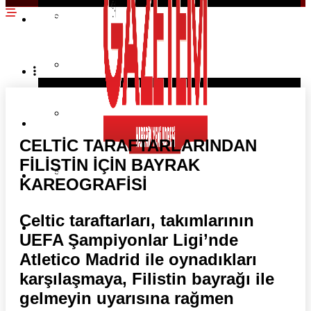
EKONOMI HABERLERI
SPOR HABERLERI
POLITIKA HABERLERI
RÖPORTAJLAR
Dünya Haberleri
MAGAZIN HABERLERI
KÖŞE YAZILARI
CELTİC TARAFTARLARINDAN
FİLİSTİN İÇİN BAYRAK
YAZARLAR
RESMI İLANLAR
KAREOGRAFİSİ
Celtic taraftarları, takımlarının
KÜNYE
UEFA Şampiyonlar Ligi’nde
Atletico Madrid ile oynadıkları
karşılaşmaya, Filistin bayrağı ile
gelmeyin uyarısına rağmen