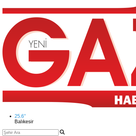
25.6
°
Balıkesir