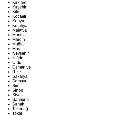
Kırklareli
Kırşehir
Kilis
Kocaeli
Konya
Kütahya
Malatya
Manisa
Mardin
Muğla
Muş
Nevşehir
Niğde
Ordu
Osmaniye
Rize
Sakarya
Samsun
Siirt
Sinop
Sivas
Şanlıurfa
Şırnak
Tekirdağ
Tokat