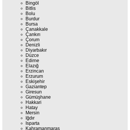
Bingöl
Bitlis
Bolu
Burdur
Bursa
Çanakkale
Çankırı
Çorum
Denizli
Diyarbakır
Düzce
Edirne
Elazığ
Erzincan
Erzurum
Eskişehir
Gaziantep
Giresun
Gümüşhane
Hakkari
Hatay
Mersin
Iğdır
Isparta
Kahramanmaraş