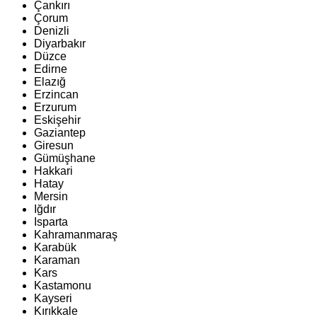
Çankırı
Çorum
Denizli
Diyarbakır
Düzce
Edirne
Elazığ
Erzincan
Erzurum
Eskişehir
Gaziantep
Giresun
Gümüşhane
Hakkari
Hatay
Mersin
Iğdır
Isparta
Kahramanmaraş
Karabük
Karaman
Kars
Kastamonu
Kayseri
Kırıkkale