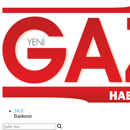
24.6
°
Balıkesir