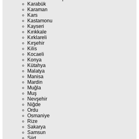
Karabük
Karaman
Kars
Kastamonu
Kayseri
Kırıkkale
Kırklareli
Kırşehir
Kilis
Kocaeli
Konya
Kütahya
Malatya
Manisa
Mardin
Muğla
Muş
Nevşehir
Niğde
Ordu
Osmaniye
Rize
Sakarya
Samsun
Siirt