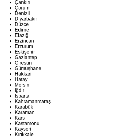
Çankırı
Çorum
Denizli
Diyarbakır
Düzce
Edirne
Elazığ
Erzincan
Erzurum
Eskişehir
Gaziantep
Giresun
Gümüşhane
Hakkari
Hatay
Mersin
Iğdır
Isparta
Kahramanmaraş
Karabük
Karaman
Kars
Kastamonu
Kayseri
Kırıkkale