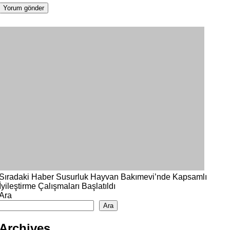
Sıradaki Haber
Susurluk Hayvan Bakımevi’nde Kapsamlı
İyileştirme Çalışmaları Başlatıldı
Ara
Ara
Archives