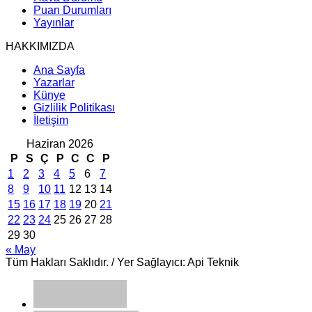
Puan Durumları
Yayınlar
HAKKIMIZDA
Ana Sayfa
Yazarlar
Künye
Gizlilik Politikası
İletişim
Haziran 2026
P
S
Ç
P
C
C
P
1
2
3
4
5
6
7
8
9
10
11
12
13
14
15
16
17
18
19
20
21
22
23
24
25
26
27
28
29
30
« May
Tüm Hakları Saklıdır. / Yer Sağlayıcı: Api Teknik