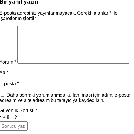
Bir yanıt yazın
E-posta adresiniz yayınlanmayacak.
Gerekli alanlar
*
ile
işaretlenmişlerdir
Yorum
*
Ad
*
E-posta
*
Daha sonraki yorumlarımda kullanılması için adım, e-posta
adresim ve site adresim bu tarayıcıya kaydedilsin.
Güvenlik Sorusu
*
4 + 9 = ?