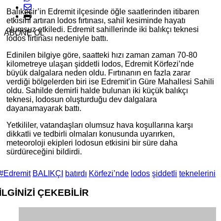
Balıkesir’in Edremit ilçesinde öğle saatlerinden itibaren
etkisini artıran lodos fırtınası, sahil kesiminde hayatı
olumsuz etkiledi. Edremit sahillerinde iki balıkçı teknesi
ABONE OL
lodos fırtınası nedeniyle battı.
Edinilen bilgiye göre, saatteki hızı zaman zaman 70-80
kilometreye ulaşan şiddetli lodos, Edremit Körfezi’nde
büyük dalgalara neden oldu. Fırtınanın en fazla zarar
verdiği bölgelerden biri ise Edremit’in Güre Mahallesi Sahili
oldu. Sahilde demirli halde bulunan iki küçük balıkçı
teknesi, lodosun oluşturduğu dev dalgalara
dayanamayarak battı.
Yetkililer, vatandaşları olumsuz hava koşullarına karşı
dikkatli ve tedbirli olmaları konusunda uyarırken,
meteoroloji ekipleri lodosun etkisini bir süre daha
sürdüreceğini bildirdi.
#Edremit
BALIKÇI
batırdı
Körfezi’nde
lodos
şiddetli
teknelerini
İLGİNİZİ
ÇEKEBİLİR