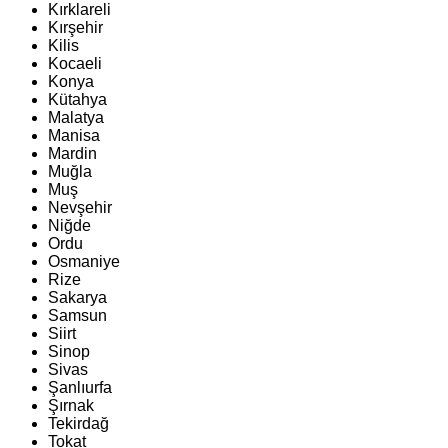
Kırklareli
Kırşehir
Kilis
Kocaeli
Konya
Kütahya
Malatya
Manisa
Mardin
Muğla
Muş
Nevşehir
Niğde
Ordu
Osmaniye
Rize
Sakarya
Samsun
Siirt
Sinop
Sivas
Şanlıurfa
Şırnak
Tekirdağ
Tokat