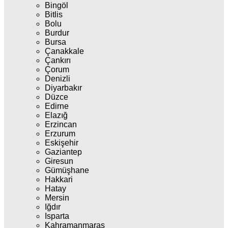
Bingöl
Bitlis
Bolu
Burdur
Bursa
Çanakkale
Çankırı
Çorum
Denizli
Diyarbakır
Düzce
Edirne
Elazığ
Erzincan
Erzurum
Eskişehir
Gaziantep
Giresun
Gümüşhane
Hakkari
Hatay
Mersin
Iğdır
Isparta
Kahramanmaraş