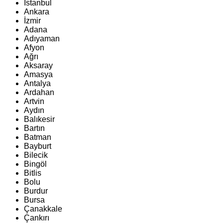
İstanbul
Ankara
İzmir
Adana
Adıyaman
Afyon
Ağrı
Aksaray
Amasya
Antalya
Ardahan
Artvin
Aydın
Balıkesir
Bartın
Batman
Bayburt
Bilecik
Bingöl
Bitlis
Bolu
Burdur
Bursa
Çanakkale
Çankırı