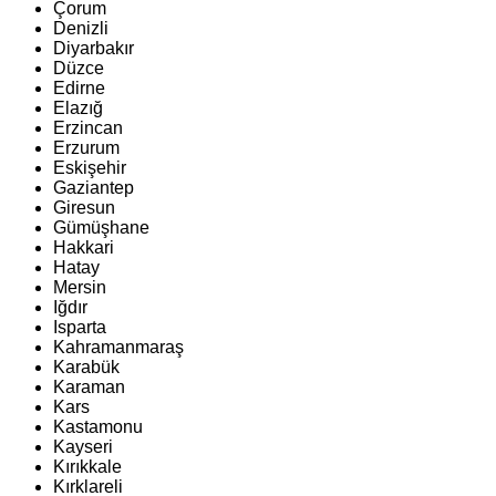
Çorum
Denizli
Diyarbakır
Düzce
Edirne
Elazığ
Erzincan
Erzurum
Eskişehir
Gaziantep
Giresun
Gümüşhane
Hakkari
Hatay
Mersin
Iğdır
Isparta
Kahramanmaraş
Karabük
Karaman
Kars
Kastamonu
Kayseri
Kırıkkale
Kırklareli