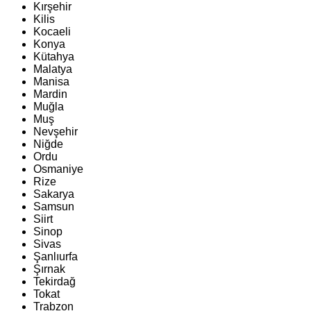
Kırşehir
Kilis
Kocaeli
Konya
Kütahya
Malatya
Manisa
Mardin
Muğla
Muş
Nevşehir
Niğde
Ordu
Osmaniye
Rize
Sakarya
Samsun
Siirt
Sinop
Sivas
Şanlıurfa
Şırnak
Tekirdağ
Tokat
Trabzon