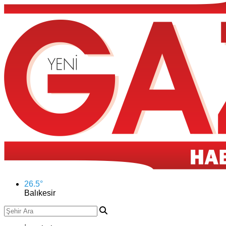
26.5
°
Balıkesir