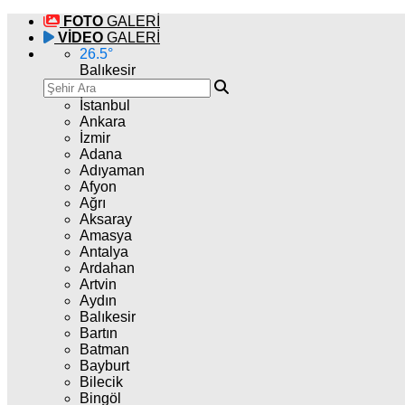
FOTO
GALERİ
VİDEO
GALERİ
26.5
°
Balıkesir
İstanbul
Ankara
İzmir
Adana
Adıyaman
Afyon
Ağrı
Aksaray
Amasya
Antalya
Ardahan
Artvin
Aydın
Balıkesir
Bartın
Batman
Bayburt
Bilecik
Bingöl