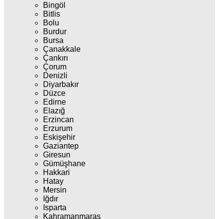
Bingöl
Bitlis
Bolu
Burdur
Bursa
Çanakkale
Çankırı
Çorum
Denizli
Diyarbakır
Düzce
Edirne
Elazığ
Erzincan
Erzurum
Eskişehir
Gaziantep
Giresun
Gümüşhane
Hakkari
Hatay
Mersin
Iğdır
Isparta
Kahramanmaraş