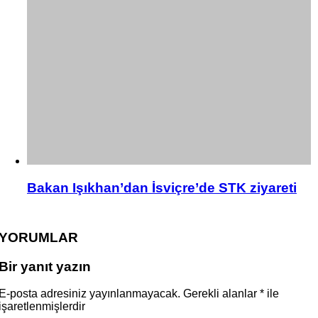
Bakan Işıkhan’dan İsviçre’de STK ziyareti
YORUMLAR
Bir yanıt yazın
E-posta adresiniz yayınlanmayacak.
Gerekli alanlar
*
ile
işaretlenmişlerdir