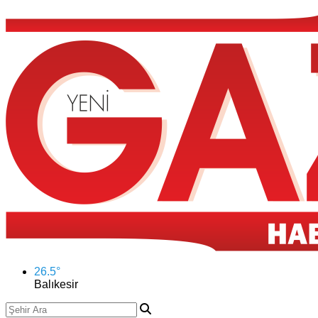
26.5
°
Balıkesir