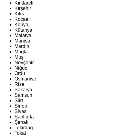
Kırklareli
Kırşehir
Kilis
Kocaeli
Konya
Kütahya
Malatya
Manisa
Mardin
Muğla
Muş
Nevşehir
Niğde
Ordu
Osmaniye
Rize
Sakarya
Samsun
Siirt
Sinop
Sivas
Şanlıurfa
Şırnak
Tekirdağ
Tokat