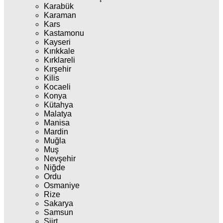
Karabük
Karaman
Kars
Kastamonu
Kayseri
Kırıkkale
Kırklareli
Kırşehir
Kilis
Kocaeli
Konya
Kütahya
Malatya
Manisa
Mardin
Muğla
Muş
Nevşehir
Niğde
Ordu
Osmaniye
Rize
Sakarya
Samsun
Siirt