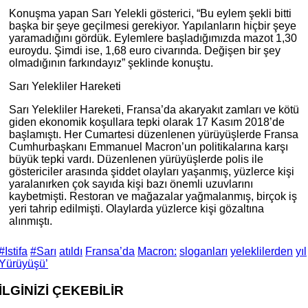
Konuşma yapan Sarı Yelekli gösterici, “Bu eylem şekli bitti
başka bir şeye geçilmesi gerekiyor. Yapılanların hiçbir şeye
yaramadığını gördük. Eylemlere başladığımızda mazot 1,30
euroydu. Şimdi ise, 1,68 euro civarında. Değişen bir şey
olmadığının farkındayız” şeklinde konuştu.
Sarı Yelekliler Hareketi
Sarı Yelekliler Hareketi, Fransa’da akaryakıt zamları ve kötü
giden ekonomik koşullara tepki olarak 17 Kasım 2018’de
başlamıştı. Her Cumartesi düzenlenen yürüyüşlerde Fransa
Cumhurbaşkanı Emmanuel Macron’un politikalarına karşı
büyük tepki vardı. Düzenlenen yürüyüşlerde polis ile
göstericiler arasında şiddet olayları yaşanmış, yüzlerce kişi
yaralanırken çok sayıda kişi bazı önemli uzuvlarını
kaybetmişti. Restoran ve mağazalar yağmalanmış, birçok iş
yeri tahrip edilmişti. Olaylarda yüzlerce kişi gözaltına
alınmıştı.
#Istifa
#Sarı
atıldı
Fransa’da
Macron:
sloganları
yeleklilerden
yıl
Yürüyüşü’
İLGİNİZİ
ÇEKEBİLİR