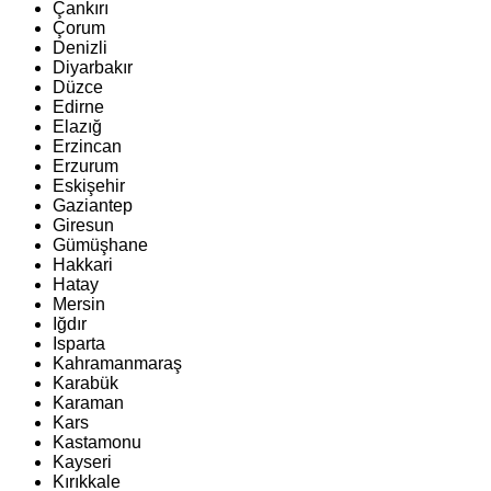
Çankırı
Çorum
Denizli
Diyarbakır
Düzce
Edirne
Elazığ
Erzincan
Erzurum
Eskişehir
Gaziantep
Giresun
Gümüşhane
Hakkari
Hatay
Mersin
Iğdır
Isparta
Kahramanmaraş
Karabük
Karaman
Kars
Kastamonu
Kayseri
Kırıkkale