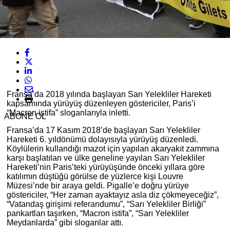
Fransa’da 2018 yılında başlayan Sarı Yelekliler Hareketi
kapsamında yürüyüş düzenleyen göstericiler, Paris’i
“Macron istifa” sloganlarıyla inletti.
ABONE OL
Fransa’da 17 Kasım 2018’de başlayan Sarı Yelekliler
Hareketi 6. yıldönümü dolayısıyla yürüyüş düzenledi.
Köylülerin kullandığı mazot için yapılan akaryakıt zammına
karşı başlatılan ve ülke geneline yayılan Sarı Yelekliler
Hareketi’nin Paris’teki yürüyüşünde önceki yıllara göre
katılımın düştüğü görülse de yüzlerce kişi Louvre
Müzesi’nde bir araya geldi. Pigalle’e doğru yürüye
göstericiler, “Her zaman ayaktayız asla diz çökmeyeceğiz”,
“Vatandaş girişimi referandumu”, “Sarı Yelekliler Birliği”
pankartları taşırken, “Macron istifa”, “Sarı Yelekliler
Meydanlarda” gibi sloganlar attı.