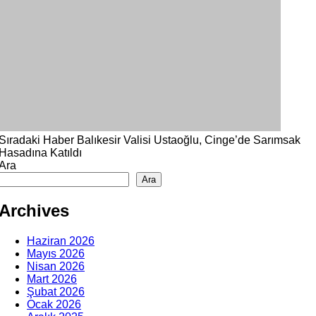
Sıradaki Haber
Balıkesir Valisi Ustaoğlu, Cinge’de Sarımsak
Hasadına Katıldı
Ara
Ara
Archives
Haziran 2026
Mayıs 2026
Nisan 2026
Mart 2026
Şubat 2026
Ocak 2026