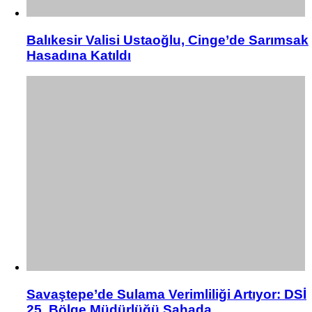
Balıkesir Valisi Ustaoğlu, Cinge’de Sarımsak
Hasadına Katıldı
Savaştepe’de Sulama Verimliliği Artıyor: DSİ
25. Bölge Müdürlüğü Sahada