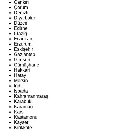
Çankırı
Çorum
Denizli
Diyarbakır
Düzce
Edirne
Elazığ
Erzincan
Erzurum
Eskişehir
Gaziantep
Giresun
Gümüşhane
Hakkari
Hatay
Mersin
Iğdır
Isparta
Kahramanmaraş
Karabük
Karaman
Kars
Kastamonu
Kayseri
Kırıkkale