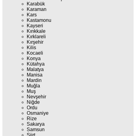
Karabük
Karaman
Kars
Kastamonu
Kayseri
Kırıkkale
Kırklareli
Kırşehir
Kilis
Kocaeli
Konya
Kütahya
Malatya
Manisa
Mardin
Muğla
Muş
Nevşehir
Niğde
Ordu
Osmaniye
Rize
Sakarya
Samsun
Siirt