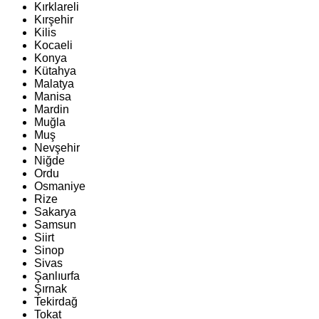
Kırklareli
Kırşehir
Kilis
Kocaeli
Konya
Kütahya
Malatya
Manisa
Mardin
Muğla
Muş
Nevşehir
Niğde
Ordu
Osmaniye
Rize
Sakarya
Samsun
Siirt
Sinop
Sivas
Şanlıurfa
Şırnak
Tekirdağ
Tokat