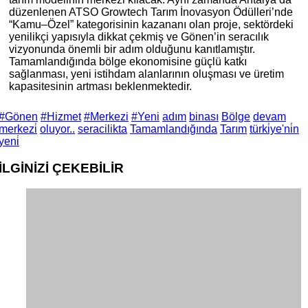
düzenlenen ATSO Growtech Tarım İnovasyon Ödülleri’nde
“Kamu–Özel” kategorisinin kazananı olan proje, sektördeki
yenilikçi yapısıyla dikkat çekmiş ve Gönen’in seracılık
vizyonunda önemli bir adım olduğunu kanıtlamıştır.
Tamamlandığında bölge ekonomisine güçlü katkı
sağlanması, yeni istihdam alanlarının oluşması ve üretim
kapasitesinin artması beklenmektedir.
#Gönen
#Hizmet
#Merkezi
#Yeni
adım
binası
Bölge
devam
merkezi̇
oluyor..
seracilikta
Tamamlandığında
Tarım
türki̇ye'ni̇n
yeni̇
İLGİNİZİ
ÇEKEBİLİR