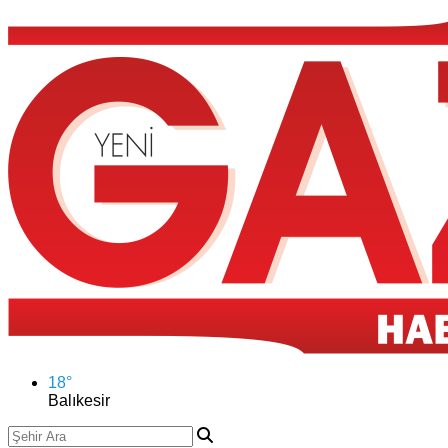
18
°
Balıkesir