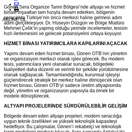
Gönen Sera Organize Tarım Bölgesi’nde altyapı ve hizmet
binası inşaatları tam hızıyla devam ederken, bölgenin
seracılıkta Türkiye’nin öncü merkezi haline gelmesi adım
ABONE OL
adım gerçekleşiyor. Dr. Hüseyin Düzgün ve Bölge Müdürü
Mehmet Çelik’in yapmış olduğu yerinde incelemeler, tesisin
hızlı ilerlemesini ve gelecek potansiyelini ortaya koyuyor.
HİZMET BİNASI YATIRIMCILARA KAPILARINI AÇACAK
Yapımı devam eden hizmet binası, Gönen OTB’nin yönetim
ve organizasyon merkezi olarak işlev görecek. Bu modern
tesis, yatırımcılara yeni olanaklar sunacak, bölgedeki
faaliyetleri daha düzenli ve verimli bir şekilde yürütülmesine
olanak sağlayacak. Tamamlandığında, kurumsal işleyişi
güçlendirecek stratejik bir merkez haline dönüşecek olan
hizmet binası, Gönen OTB’yi sadece üretim altyapısında
değil, yönetim ve organizasyon yapısıyla da örnek bir
modele dönüştürecek.
ALTYAPI PROJELERİNDE SÜRDÜRÜLEBİLİR GELİŞİM
Bölgede devam eden altyapı projeleri, modern seracılığa
uygun teknik özellikleri ve yüksek teknolojik kapasiteyi
hedefliyor. Bu çalışmalar, Gönen’i rekabetçi ve teknolojik
tarım modelinin merkezi kılacak. Aynı zamanda Antalya’da