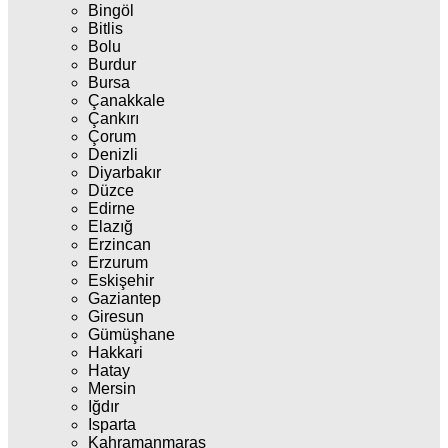
Bingöl
Bitlis
Bolu
Burdur
Bursa
Çanakkale
Çankırı
Çorum
Denizli
Diyarbakır
Düzce
Edirne
Elazığ
Erzincan
Erzurum
Eskişehir
Gaziantep
Giresun
Gümüşhane
Hakkari
Hatay
Mersin
Iğdır
Isparta
Kahramanmaraş