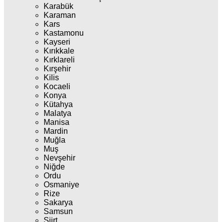
Karabük
Karaman
Kars
Kastamonu
Kayseri
Kırıkkale
Kırklareli
Kırşehir
Kilis
Kocaeli
Konya
Kütahya
Malatya
Manisa
Mardin
Muğla
Muş
Nevşehir
Niğde
Ordu
Osmaniye
Rize
Sakarya
Samsun
Siirt