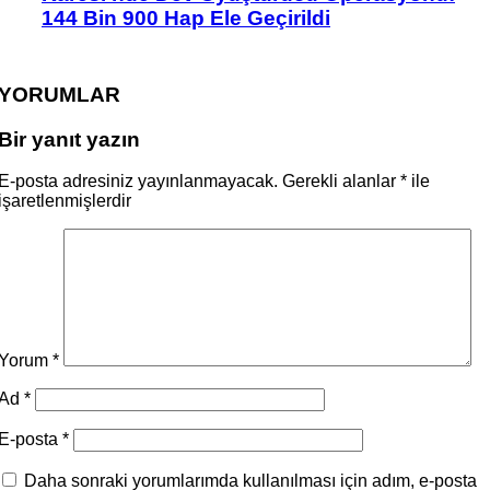
144 Bin 900 Hap Ele Geçirildi
YORUMLAR
Bir yanıt yazın
E-posta adresiniz yayınlanmayacak.
Gerekli alanlar
*
ile
işaretlenmişlerdir
Yorum
*
Ad
*
E-posta
*
Daha sonraki yorumlarımda kullanılması için adım, e-posta