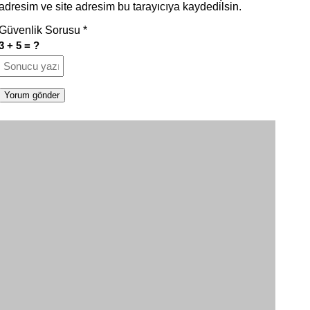
adresim ve site adresim bu tarayıcıya kaydedilsin.
Güvenlik Sorusu
*
3 + 5 = ?