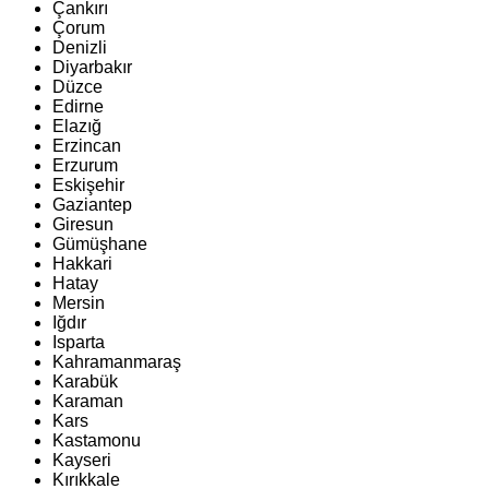
Çankırı
Çorum
Denizli
Diyarbakır
Düzce
Edirne
Elazığ
Erzincan
Erzurum
Eskişehir
Gaziantep
Giresun
Gümüşhane
Hakkari
Hatay
Mersin
Iğdır
Isparta
Kahramanmaraş
Karabük
Karaman
Kars
Kastamonu
Kayseri
Kırıkkale