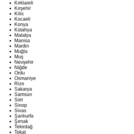
Kırklareli
Kırşehir
Kilis
Kocaeli
Konya
Kütahya
Malatya
Manisa
Mardin
Muğla
Muş
Nevşehir
Niğde
Ordu
Osmaniye
Rize
Sakarya
Samsun
Siirt
Sinop
Sivas
Şanlıurfa
Şırnak
Tekirdağ
Tokat