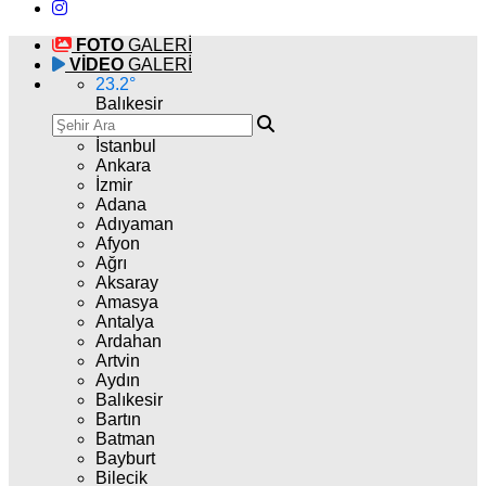
FOTO
GALERİ
VİDEO
GALERİ
23.2
°
Balıkesir
İstanbul
Ankara
İzmir
Adana
Adıyaman
Afyon
Ağrı
Aksaray
Amasya
Antalya
Ardahan
Artvin
Aydın
Balıkesir
Bartın
Batman
Bayburt
Bilecik