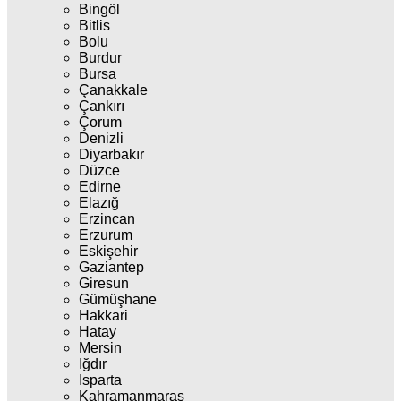
Bingöl
Bitlis
Bolu
Burdur
Bursa
Çanakkale
Çankırı
Çorum
Denizli
Diyarbakır
Düzce
Edirne
Elazığ
Erzincan
Erzurum
Eskişehir
Gaziantep
Giresun
Gümüşhane
Hakkari
Hatay
Mersin
Iğdır
Isparta
Kahramanmaraş