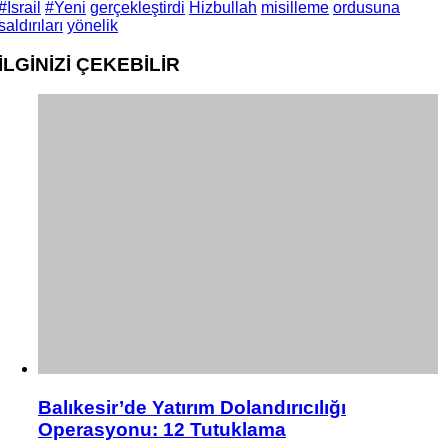
#Israil
#Yeni
gerçekleştirdi
Hizbullah
misilleme
ordusuna
saldırıları
yönelik
İLGİNİZİ
ÇEKEBİLİR
Balıkesir’de Yatırım Dolandırıcılığı
Operasyonu: 12 Tutuklama