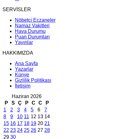
SERVİSLER
Nöbetçi Eczaneler
Namaz Vakitleri
Hava Durumu
Puan Durumları
Yayınlar
HAKKIMIZDA
Ana Sayfa
Yazarlar
Künye
Gizlilik Politikası
İletişim
Haziran 2026
P
S
Ç
P
C
C
P
1
2
3
4
5
6
7
8
9
10
11
12
13
14
15
16
17
18
19
20
21
22
23
24
25
26
27
28
29
30