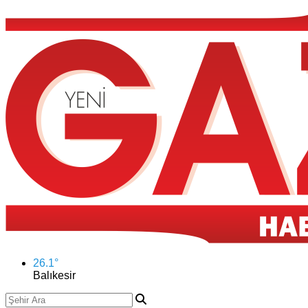
26.1
°
Balıkesir