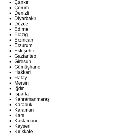
Çankırı
Çorum
Denizli
Diyarbakır
Düzce
Edirne
Elazığ
Erzincan
Erzurum
Eskişehir
Gaziantep
Giresun
Gümüşhane
Hakkari
Hatay
Mersin
Iğdır
Isparta
Kahramanmaraş
Karabük
Karaman
Kars
Kastamonu
Kayseri
Kırıkkale