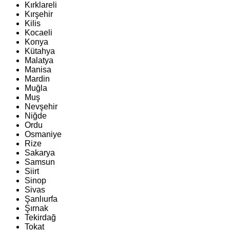
Kırklareli
Kırşehir
Kilis
Kocaeli
Konya
Kütahya
Malatya
Manisa
Mardin
Muğla
Muş
Nevşehir
Niğde
Ordu
Osmaniye
Rize
Sakarya
Samsun
Siirt
Sinop
Sivas
Şanlıurfa
Şırnak
Tekirdağ
Tokat