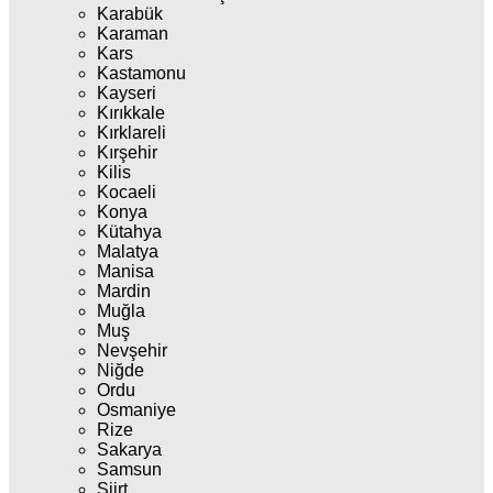
Karabük
Karaman
Kars
Kastamonu
Kayseri
Kırıkkale
Kırklareli
Kırşehir
Kilis
Kocaeli
Konya
Kütahya
Malatya
Manisa
Mardin
Muğla
Muş
Nevşehir
Niğde
Ordu
Osmaniye
Rize
Sakarya
Samsun
Siirt