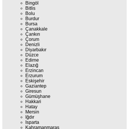
Bingöl
Bitlis
Bolu
Burdur
Bursa
Çanakkale
Çankırı
Çorum
Denizli
Diyarbakır
Düzce
Edirne
Elazığ
Erzincan
Erzurum
Eskişehir
Gaziantep
Giresun
Gümüşhane
Hakkari
Hatay
Mersin
Iğdır
Isparta
Kahramanmaraş