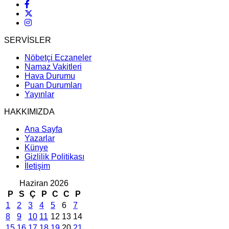
SERVİSLER
Nöbetçi Eczaneler
Namaz Vakitleri
Hava Durumu
Puan Durumları
Yayınlar
HAKKIMIZDA
Ana Sayfa
Yazarlar
Künye
Gizlilik Politikası
İletişim
Haziran 2026
P
S
Ç
P
C
C
P
1
2
3
4
5
6
7
8
9
10
11
12
13
14
15
16
17
18
19
20
21