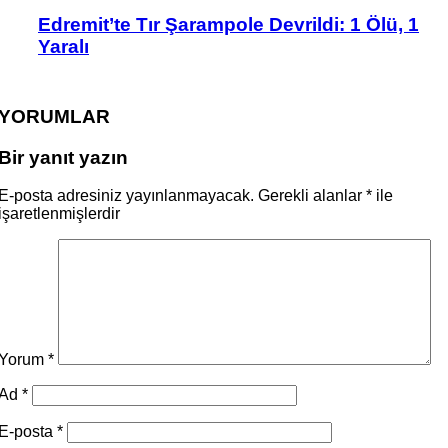
Edremit’te Tır Şarampole Devrildi: 1 Ölü, 1
Yaralı
YORUMLAR
Bir yanıt yazın
E-posta adresiniz yayınlanmayacak.
Gerekli alanlar
*
ile
işaretlenmişlerdir
Yorum
*
Ad
*
E-posta
*