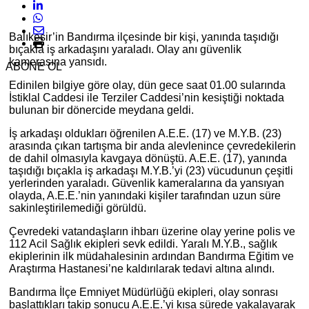
Balıkesir’in Bandırma ilçesinde bir kişi, yanında taşıdığı
bıçakla iş arkadaşını yaraladı. Olay anı güvenlik
kamerasına yansıdı.
ABONE OL
Edinilen bilgiye göre olay, dün gece saat 01.00 sularında
İstiklal Caddesi ile Terziler Caddesi’nin kesiştiği noktada
bulunan bir dönercide meydana geldi.
İş arkadaşı oldukları öğrenilen A.E.E. (17) ve M.Y.B. (23)
arasında çıkan tartışma bir anda alevlenince çevredekilerin
de dahil olmasıyla kavgaya dönüştü. A.E.E. (17), yanında
taşıdığı bıçakla iş arkadaşı M.Y.B.’yi (23) vücudunun çeşitli
yerlerinden yaraladı. Güvenlik kameralarına da yansıyan
olayda, A.E.E.’nin yanındaki kişiler tarafından uzun süre
sakinleştirilemediği görüldü.
Çevredeki vatandaşların ihbarı üzerine olay yerine polis ve
112 Acil Sağlık ekipleri sevk edildi. Yaralı M.Y.B., sağlık
ekiplerinin ilk müdahalesinin ardından Bandırma Eğitim ve
Araştırma Hastanesi’ne kaldırılarak tedavi altına alındı.
Bandırma İlçe Emniyet Müdürlüğü ekipleri, olay sonrası
başlattıkları takip sonucu A.E.E.’yi kısa sürede yakalayarak