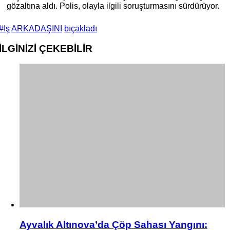
gözaltına aldı. Polis, olayla ilgili soruşturmasını sürdürüyor.
#Iş
ARKADAŞINI
bıçakladı
İLGİNİZİ
ÇEKEBİLİR
Ayvalık Altınova’da Çöp Sahası Yangını: