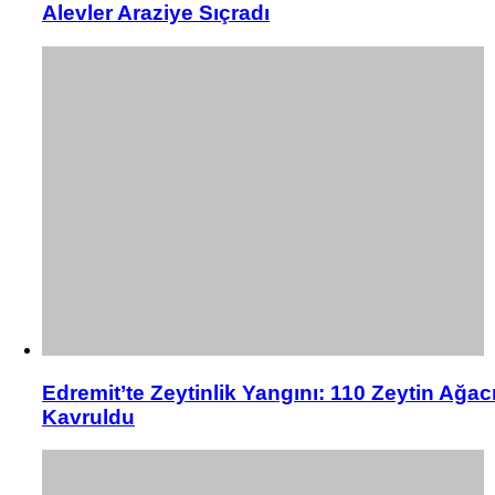
Alevler Araziye Sıçradı
Edremit’te Zeytinlik Yangını: 110 Zeytin Ağac
Kavruldu