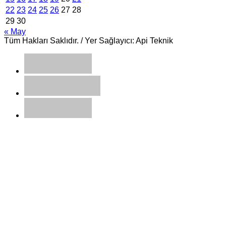
22
23
24
25
26
27
28
29
30
« May
Tüm Hakları Saklıdır. / Yer Sağlayıcı: Api Teknik