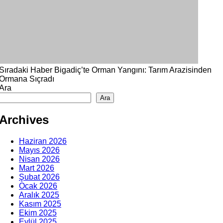
Sıradaki Haber
Bigadiç’te Orman Yangını: Tarım Arazisinden
Ormana Sıçradı
Ara
Ara
Archives
Haziran 2026
Mayıs 2026
Nisan 2026
Mart 2026
Şubat 2026
Ocak 2026
Aralık 2025
Kasım 2025
Ekim 2025
Eylül 2025