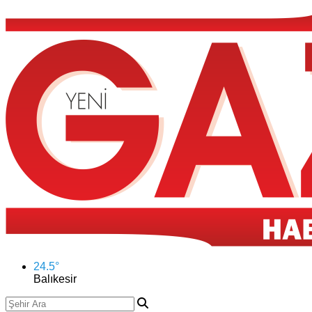
24.5
°
Balıkesir