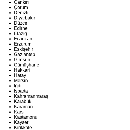
Çankırı
Çorum
Denizli
Diyarbakır
Düzce
Edirne
Elazığ
Erzincan
Erzurum
Eskişehir
Gaziantep
Giresun
Gümüşhane
Hakkari
Hatay
Mersin
Iğdır
Isparta
Kahramanmaraş
Karabük
Karaman
Kars
Kastamonu
Kayseri
Kırıkkale