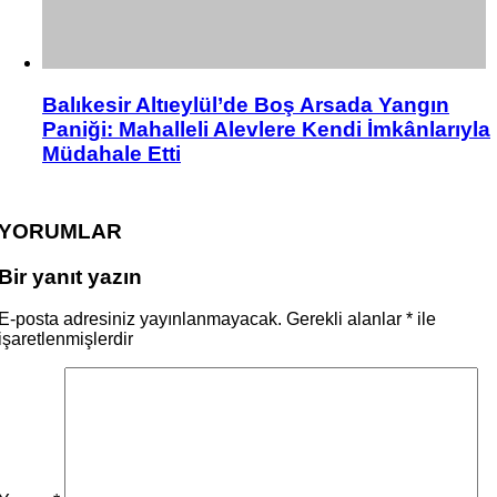
Balıkesir Altıeylül’de Boş Arsada Yangın
Paniği: Mahalleli Alevlere Kendi İmkânlarıyla
Müdahale Etti
YORUMLAR
Bir yanıt yazın
E-posta adresiniz yayınlanmayacak.
Gerekli alanlar
*
ile
işaretlenmişlerdir