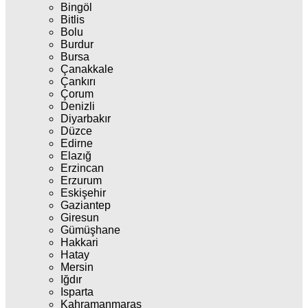
Bingöl
Bitlis
Bolu
Burdur
Bursa
Çanakkale
Çankırı
Çorum
Denizli
Diyarbakır
Düzce
Edirne
Elazığ
Erzincan
Erzurum
Eskişehir
Gaziantep
Giresun
Gümüşhane
Hakkari
Hatay
Mersin
Iğdır
Isparta
Kahramanmaraş