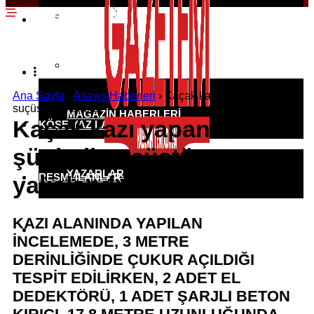
EKONOMI HABERLERI
SPOR HABERLERI
POLITIKA HABERLERI
RÖPORTAJLAR
Ana Sayfa
›
Asayiş Haberleri
›
Kaçak kazı yapan 2 şüpheli
suçüstü yakalandı
MAGAZIN HABERLERI
Kaçak kazı yapan 2
KÖŞE YAZILARI
şüpheli suçüstü
YAZARLAR
RESMI İLANLAR
yakalandı
KAZI ALANINDA YAPILAN
KÜNYE
İNCELEMEDE, 3 METRE
DERİNLİĞİNDE ÇUKUR AÇILDIĞI
TESPİT EDİLİRKEN, 2 ADET EL
DEDEKTÖRÜ, 1 ADET ŞARJLI BETON