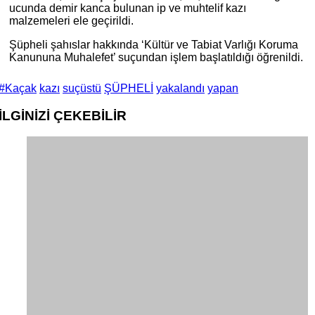
ucunda demir kanca bulunan ip ve muhtelif kazı
malzemeleri ele geçirildi.
Şüpheli şahıslar hakkında ‘Kültür ve Tabiat Varlığı Koruma
Kanununa Muhalefet’ suçundan işlem başlatıldığı öğrenildi.
#Kaçak
kazı
suçüstü
ŞÜPHELİ
yakalandı
yapan
İLGİNİZİ
ÇEKEBİLİR