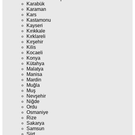
Karabük
Karaman
Kars
Kastamonu
Kayseri
Kırıkkale
Kırklareli
Kırşehir
Kilis
Kocaeli
Konya
Kütahya
Malatya
Manisa
Mardin
Muğla
Muş
Nevşehir
Niğde
Ordu
Osmaniye
Rize
Sakarya
Samsun
Siirt