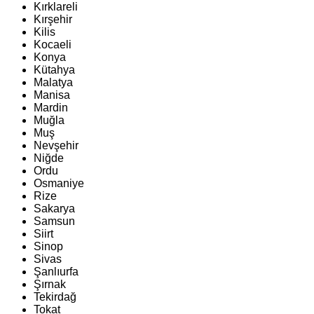
Kırklareli
Kırşehir
Kilis
Kocaeli
Konya
Kütahya
Malatya
Manisa
Mardin
Muğla
Muş
Nevşehir
Niğde
Ordu
Osmaniye
Rize
Sakarya
Samsun
Siirt
Sinop
Sivas
Şanlıurfa
Şırnak
Tekirdağ
Tokat