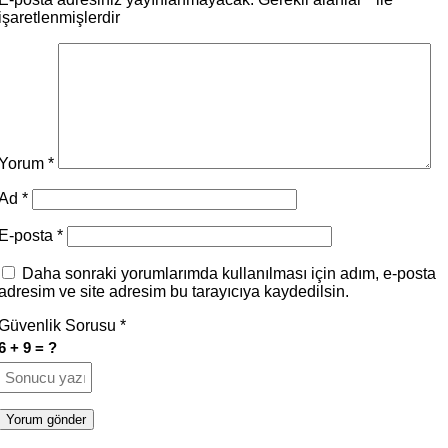
işaretlenmişlerdir
Yorum
*
Ad
*
E-posta
*
Daha sonraki yorumlarımda kullanılması için adım, e-posta
adresim ve site adresim bu tarayıcıya kaydedilsin.
Güvenlik Sorusu
*
6 + 9 = ?