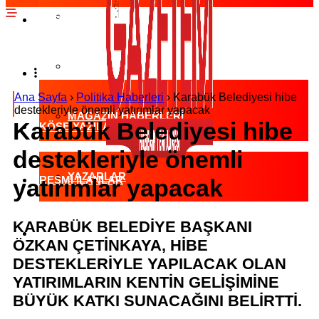
EKONOMI HABERLERI
SPOR HABERLERI
POLITIKA HABERLERI
RÖPORTAJLAR
Ana Sayfa
›
Politika Haberleri
›
Karabük Belediyesi hibe
destekleriyle önemli yatırımlar yapacak
MAGAZIN HABERLERI
Karabük Belediyesi hibe
KÖŞE YAZILARI
destekleriyle önemli
YAZARLAR
RESMI İLANLAR
yatırımlar yapacak
KARABÜK BELEDİYE BAŞKANI
KÜNYE
ÖZKAN ÇETİNKAYA, HİBE
DESTEKLERİYLE YAPILACAK OLAN
YATIRIMLARIN KENTİN GELİŞİMİNE
BÜYÜK KATKI SUNACAĞINI BELİRTTİ.