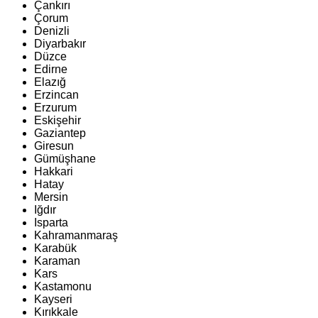
Çankırı
Çorum
Denizli
Diyarbakır
Düzce
Edirne
Elazığ
Erzincan
Erzurum
Eskişehir
Gaziantep
Giresun
Gümüşhane
Hakkari
Hatay
Mersin
Iğdır
Isparta
Kahramanmaraş
Karabük
Karaman
Kars
Kastamonu
Kayseri
Kırıkkale