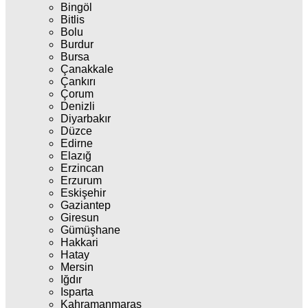
Bingöl
Bitlis
Bolu
Burdur
Bursa
Çanakkale
Çankırı
Çorum
Denizli
Diyarbakır
Düzce
Edirne
Elazığ
Erzincan
Erzurum
Eskişehir
Gaziantep
Giresun
Gümüşhane
Hakkari
Hatay
Mersin
Iğdır
Isparta
Kahramanmaraş