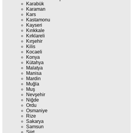
Karabük
Karaman
Kars
Kastamonu
Kayseri
Kırıkkale
Kırklareli
Kırşehir
Kilis
Kocaeli
Konya
Kütahya
Malatya
Manisa
Mardin
Muğla
Muş
Nevşehir
Niğde
Ordu
Osmaniye
Rize
Sakarya
Samsun
Siirt