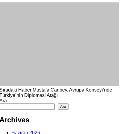
Sıradaki Haber
Mustafa Canbey, Avrupa Konseyi’nde
Türkiye’nin Diplomasi Atağı
Ara
Ara
Archives
Haziran 2026