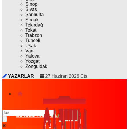
Sinop
Sivas
Şanlıurfa
Şırnak
Tekirdağ
Tokat
Trabzon
Tunceli
Uşak
Van
Yalova
Yozgat
Zonguldak
YAZARLAR
27 Haziran 2026 Cts
GÜNDEM HABERLERI