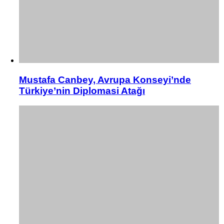
Mustafa Canbey, Avrupa Konseyi’nde
Türkiye’nin Diplomasi Atağı