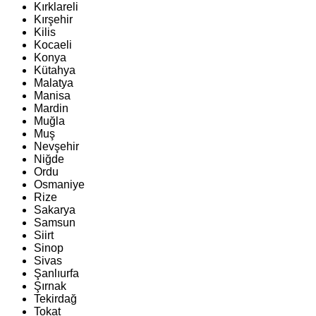
Kırklareli
Kırşehir
Kilis
Kocaeli
Konya
Kütahya
Malatya
Manisa
Mardin
Muğla
Muş
Nevşehir
Niğde
Ordu
Osmaniye
Rize
Sakarya
Samsun
Siirt
Sinop
Sivas
Şanlıurfa
Şırnak
Tekirdağ
Tokat