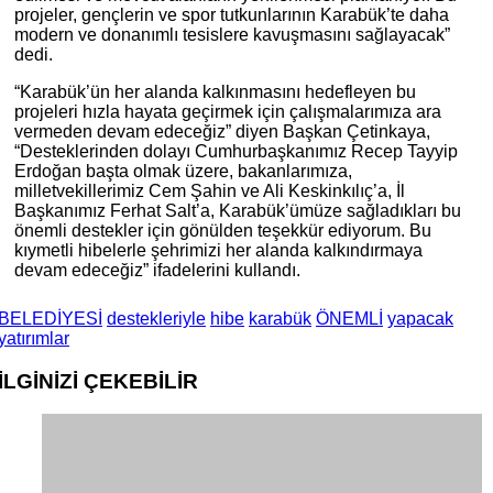
projeler, gençlerin ve spor tutkunlarının Karabük’te daha
modern ve donanımlı tesislere kavuşmasını sağlayacak”
dedi.
“Karabük’ün her alanda kalkınmasını hedefleyen bu
projeleri hızla hayata geçirmek için çalışmalarımıza ara
vermeden devam edeceğiz” diyen Başkan Çetinkaya,
“Desteklerinden dolayı Cumhurbaşkanımız Recep Tayyip
Erdoğan başta olmak üzere, bakanlarımıza,
milletvekillerimiz Cem Şahin ve Ali Keskinkılıç’a, İl
Başkanımız Ferhat Salt’a, Karabük’ümüze sağladıkları bu
önemli destekler için gönülden teşekkür ediyorum. Bu
kıymetli hibelerle şehrimizi her alanda kalkındırmaya
devam edeceğiz” ifadelerini kullandı.
BELEDİYESİ
destekleriyle
hibe
karabük
ÖNEMLİ
yapacak
yatırımlar
İLGİNİZİ
ÇEKEBİLİR