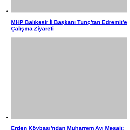
MHP Balıkesir İl Başkanı Tunç’tan Edremit’e
Çalışma Ziyareti
Erden Köybaşı’ndan Muharrem Ayı Mesajı: