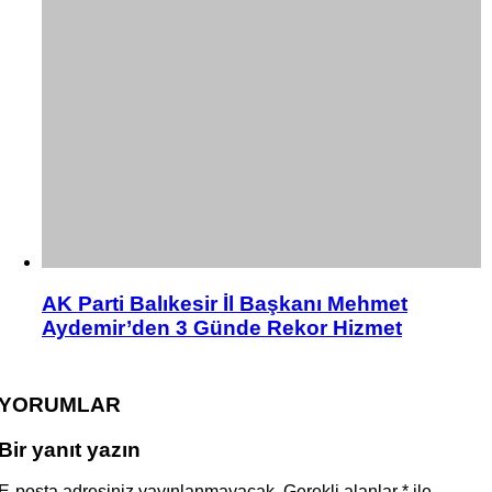
AK Parti Balıkesir İl Başkanı Mehmet
Aydemir’den 3 Günde Rekor Hizmet
YORUMLAR
Bir yanıt yazın
E-posta adresiniz yayınlanmayacak.
Gerekli alanlar
*
ile