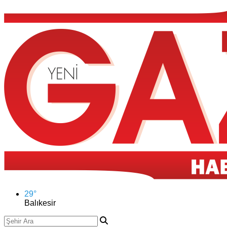
29
°
Balıkesir