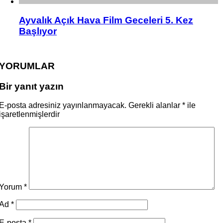
Ayvalık Açık Hava Film Geceleri 5. Kez
Başlıyor
YORUMLAR
Bir yanıt yazın
E-posta adresiniz yayınlanmayacak.
Gerekli alanlar
*
ile
işaretlenmişlerdir
Yorum
*
Ad
*
E-posta
*