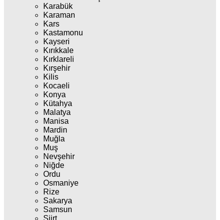
Karabük
Karaman
Kars
Kastamonu
Kayseri
Kırıkkale
Kırklareli
Kırşehir
Kilis
Kocaeli
Konya
Kütahya
Malatya
Manisa
Mardin
Muğla
Muş
Nevşehir
Niğde
Ordu
Osmaniye
Rize
Sakarya
Samsun
Siirt