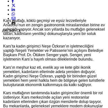
Kars mutfağı, köklü geçmişi ve eşsiz lezzetleriyle
Anadolu’nun en zengin gastronomik miraslarından birine ev
sahipliği yapıyor. Ancak son yıllarda bu mutfağın geleneksel
ABONE OL
tatları, kadınların yenilikçi dokunuşlarıyla yeni bir soluk
kazanıyor.
Kars’ta kadın girişimci Neşe Özkıran’ın işletmeciliğini
yaptığı Neşeli Yemekler ve Patisserie’nin açılışını Belediye
Başkanı Prof. Dr. Ötüken Senger yaptı. Senger, yeni
işletmenin Kars’a hayırlı olması dileklerinde bulundu.
Kars’ın meşhur kaz eti, evelik aşı ve kete gibi ikonik
yemekleri, kadınların ellerinde adeta yeniden doğuyor.
Kadın girişimci Neşe Özkıran, yaptığı bir birinden güzel
yemekleri hem yerel halkla hem de bölgeye gelen turistlerle
buluşturarak ekonomik kalkınmaya da katkı sağlıyor.
Kars mutfağının tanıtımında kadın girişimciler önemli bir rol
üstleniyor. Kars merkezinde açılan yeni restoranlar
kadınların ellerinden çıkan özgün menülerle dolup taşıyor.
Bu mekanlarda, geleneksel yemeklere modern dokunuşlar