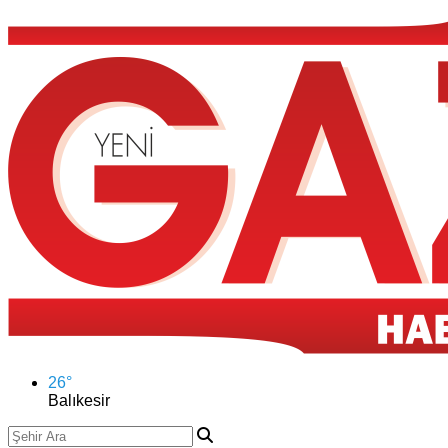
26
°
Balıkesir