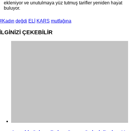
ekleniyor ve unutulmaya yüz tutmuş tarifler yeniden hayat
buluyor.
#Kadın
değdi
ELİ
KARS
mutfağına
İLGİNİZİ
ÇEKEBİLİR