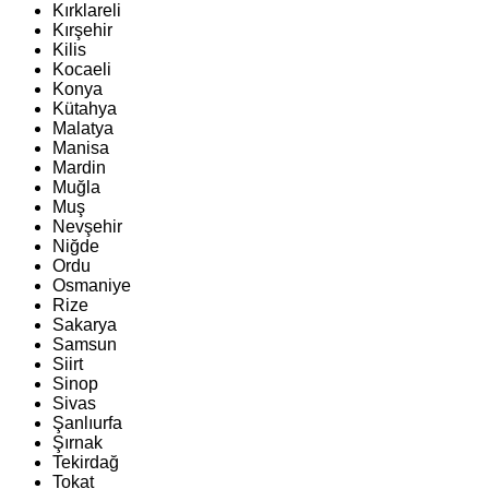
Kırklareli
Kırşehir
Kilis
Kocaeli
Konya
Kütahya
Malatya
Manisa
Mardin
Muğla
Muş
Nevşehir
Niğde
Ordu
Osmaniye
Rize
Sakarya
Samsun
Siirt
Sinop
Sivas
Şanlıurfa
Şırnak
Tekirdağ
Tokat