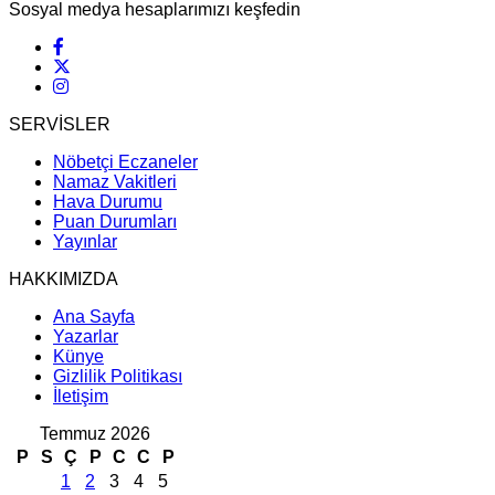
Sosyal medya hesaplarımızı keşfedin
SERVİSLER
Nöbetçi Eczaneler
Namaz Vakitleri
Hava Durumu
Puan Durumları
Yayınlar
HAKKIMIZDA
Ana Sayfa
Yazarlar
Künye
Gizlilik Politikası
İletişim
Temmuz 2026
P
S
Ç
P
C
C
P
1
2
3
4
5