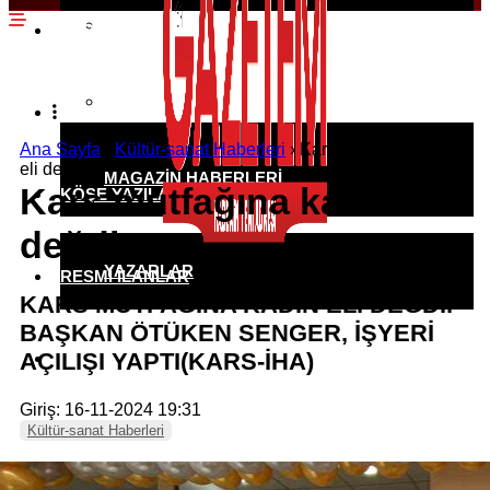
EKONOMI HABERLERI
SPOR HABERLERI
POLITIKA HABERLERI
RÖPORTAJLAR
Ana Sayfa
›
Kültür-sanat Haberleri
›
Kars mutfağına kadın
eli değdi
MAGAZIN HABERLERI
Kars mutfağına kadın eli
KÖŞE YAZILARI
değdi
YAZARLAR
RESMI İLANLAR
KARS MUTFAĞINA KADIN ELİ DEĞDİ.
BAŞKAN ÖTÜKEN SENGER, İŞYERİ
AÇILIŞI YAPTI(KARS-İHA)
KÜNYE
Giriş: 16-11-2024 19:31
Kültür-sanat Haberleri