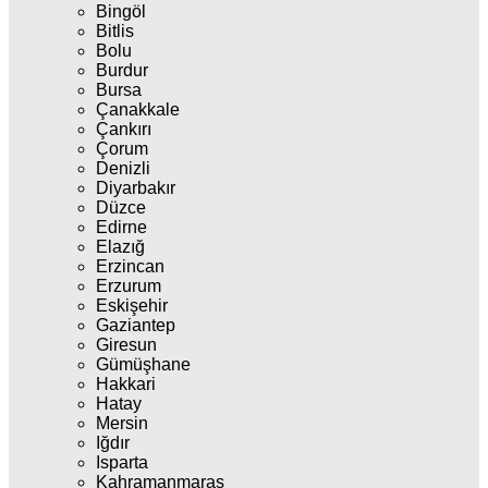
Bingöl
Bitlis
Bolu
Burdur
Bursa
Çanakkale
Çankırı
Çorum
Denizli
Diyarbakır
Düzce
Edirne
Elazığ
Erzincan
Erzurum
Eskişehir
Gaziantep
Giresun
Gümüşhane
Hakkari
Hatay
Mersin
Iğdır
Isparta
Kahramanmaraş