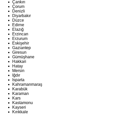
Çankırı
Çorum
Denizli
Diyarbakır
Düzce
Edirne
Elazığ
Erzincan
Erzurum
Eskişehir
Gaziantep
Giresun
Gümüşhane
Hakkari
Hatay
Mersin
Iğdır
Isparta
Kahramanmaraş
Karabük
Karaman
Kars
Kastamonu
Kayseri
Kırıkkale