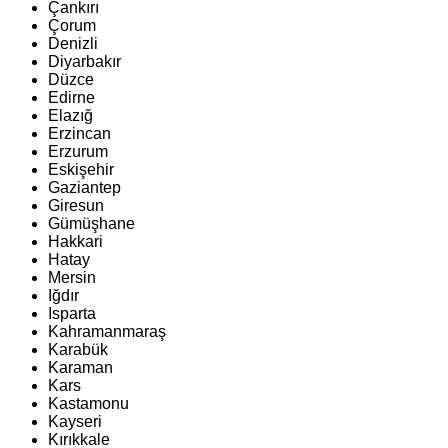
Çankırı
Çorum
Denizli
Diyarbakır
Düzce
Edirne
Elazığ
Erzincan
Erzurum
Eskişehir
Gaziantep
Giresun
Gümüşhane
Hakkari
Hatay
Mersin
Iğdır
Isparta
Kahramanmaraş
Karabük
Karaman
Kars
Kastamonu
Kayseri
Kırıkkale