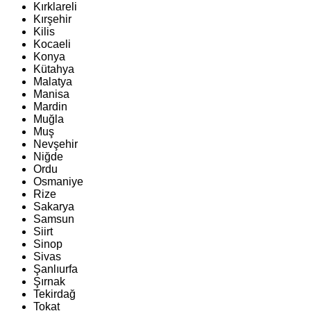
Kırklareli
Kırşehir
Kilis
Kocaeli
Konya
Kütahya
Malatya
Manisa
Mardin
Muğla
Muş
Nevşehir
Niğde
Ordu
Osmaniye
Rize
Sakarya
Samsun
Siirt
Sinop
Sivas
Şanlıurfa
Şırnak
Tekirdağ
Tokat