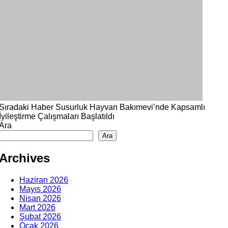
Sıradaki Haber
Susurluk Hayvan Bakımevi’nde Kapsamlı
İyileştirme Çalışmaları Başlatıldı
Ara
Ara
Archives
Haziran 2026
Mayıs 2026
Nisan 2026
Mart 2026
Şubat 2026
Ocak 2026