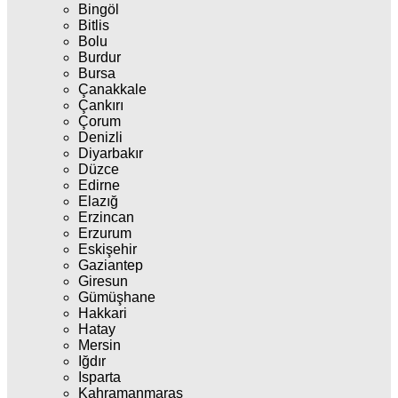
Bingöl
Bitlis
Bolu
Burdur
Bursa
Çanakkale
Çankırı
Çorum
Denizli
Diyarbakır
Düzce
Edirne
Elazığ
Erzincan
Erzurum
Eskişehir
Gaziantep
Giresun
Gümüşhane
Hakkari
Hatay
Mersin
Iğdır
Isparta
Kahramanmaraş