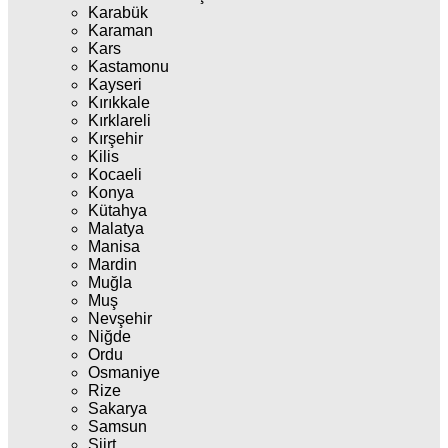
Karabük
Karaman
Kars
Kastamonu
Kayseri
Kırıkkale
Kırklareli
Kırşehir
Kilis
Kocaeli
Konya
Kütahya
Malatya
Manisa
Mardin
Muğla
Muş
Nevşehir
Niğde
Ordu
Osmaniye
Rize
Sakarya
Samsun
Siirt