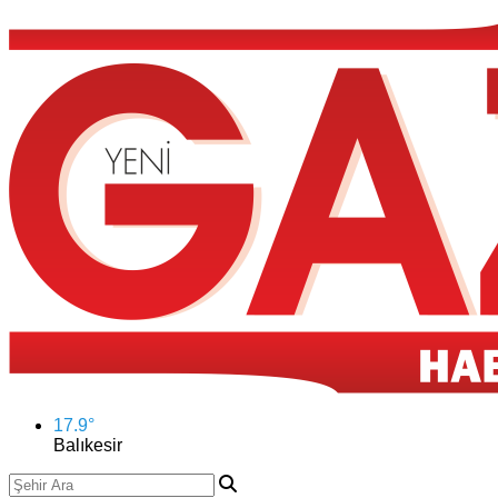
17.9
°
Balıkesir