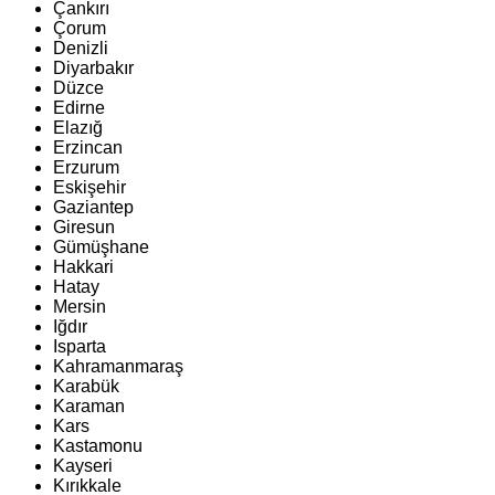
Çankırı
Çorum
Denizli
Diyarbakır
Düzce
Edirne
Elazığ
Erzincan
Erzurum
Eskişehir
Gaziantep
Giresun
Gümüşhane
Hakkari
Hatay
Mersin
Iğdır
Isparta
Kahramanmaraş
Karabük
Karaman
Kars
Kastamonu
Kayseri
Kırıkkale