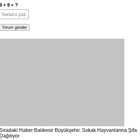
9 + 9 = ?
Sıradaki Haber
Balıkesir Büyükşehir, Sokak Hayvanlarına Şifa
Dağıtıyor