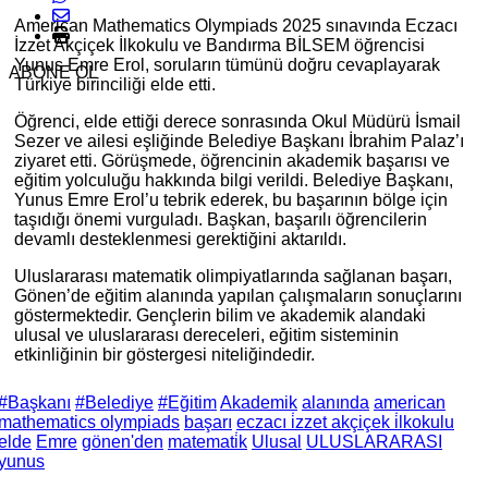
American Mathematics Olympiads 2025 sınavında Eczacı
İzzet Akçiçek İlkokulu ve Bandırma BİLSEM öğrencisi
Yunus Emre Erol, soruların tümünü doğru cevaplayarak
ABONE OL
Türkiye birinciliği elde etti.
Öğrenci, elde ettiği derece sonrasında Okul Müdürü İsmail
Sezer ve ailesi eşliğinde Belediye Başkanı İbrahim Palaz’ı
ziyaret etti. Görüşmede, öğrencinin akademik başarısı ve
eğitim yolculuğu hakkında bilgi verildi. Belediye Başkanı,
Yunus Emre Erol’u tebrik ederek, bu başarının bölge için
taşıdığı önemi vurguladı. Başkan, başarılı öğrencilerin
devamlı desteklenmesi gerektiğini aktarıldı.
Uluslararası matematik olimpiyatlarında sağlanan başarı,
Gönen’de eğitim alanında yapılan çalışmaların sonuçlarını
göstermektedir. Gençlerin bilim ve akademik alandaki
ulusal ve uluslararası dereceleri, eğitim sisteminin
etkinliğinin bir göstergesi niteliğindedir.
#Başkanı
#Belediye
#Eğitim
Akademik
alanında
american
mathematics olympiads
başarı
eczacı i̇zzet akçiçek i̇lkokulu
elde
Emre
gönen'den
matemati̇k
Ulusal
ULUSLARARASI
yunus