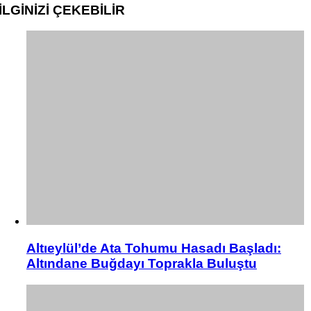
İLGİNİZİ
ÇEKEBİLİR
Altıeylül’de Ata Tohumu Hasadı Başladı:
Altındane Buğdayı Toprakla Buluştu