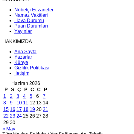
Nöbetçi Eczaneler
Namaz Vakitleri
Hava Durumu
Puan Durumları
Yayınlar
HAKKIMIZDA
Ana Sayfa
Yazarlar
Künye
Gizlilik Politikası
İletişim
Haziran 2026
P
S
Ç
P
C
C
P
1
2
3
4
5
6
7
8
9
10
11
12
13
14
15
16
17
18
19
20
21
22
23
24
25
26
27
28
29
30
« May