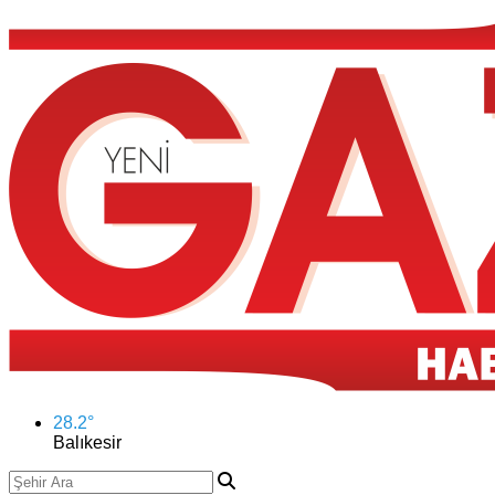
28.2
°
Balıkesir