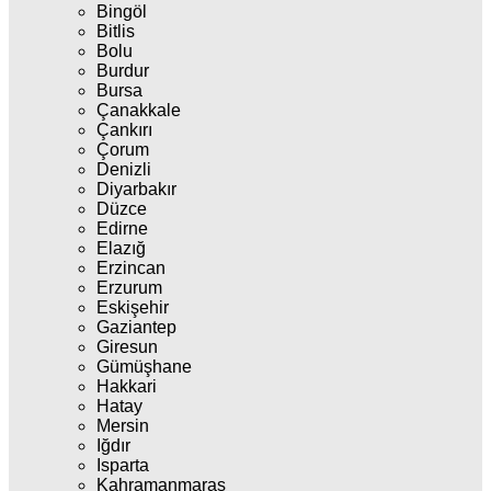
Bingöl
Bitlis
Bolu
Burdur
Bursa
Çanakkale
Çankırı
Çorum
Denizli
Diyarbakır
Düzce
Edirne
Elazığ
Erzincan
Erzurum
Eskişehir
Gaziantep
Giresun
Gümüşhane
Hakkari
Hatay
Mersin
Iğdır
Isparta
Kahramanmaraş