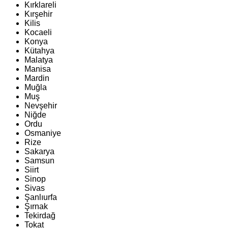
Kırklareli
Kırşehir
Kilis
Kocaeli
Konya
Kütahya
Malatya
Manisa
Mardin
Muğla
Muş
Nevşehir
Niğde
Ordu
Osmaniye
Rize
Sakarya
Samsun
Siirt
Sinop
Sivas
Şanlıurfa
Şırnak
Tekirdağ
Tokat