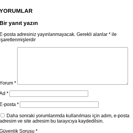
YORUMLAR
Bir yanıt yazın
E-posta adresiniz yayınlanmayacak.
Gerekli alanlar
*
ile
işaretlenmişlerdir
Yorum
*
Ad
*
E-posta
*
Daha sonraki yorumlarımda kullanılması için adım, e-posta
adresim ve site adresim bu tarayıcıya kaydedilsin.
Güvenlik Sorusu
*