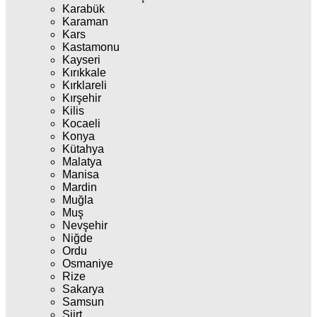
Karabük
Karaman
Kars
Kastamonu
Kayseri
Kırıkkale
Kırklareli
Kırşehir
Kilis
Kocaeli
Konya
Kütahya
Malatya
Manisa
Mardin
Muğla
Muş
Nevşehir
Niğde
Ordu
Osmaniye
Rize
Sakarya
Samsun
Siirt