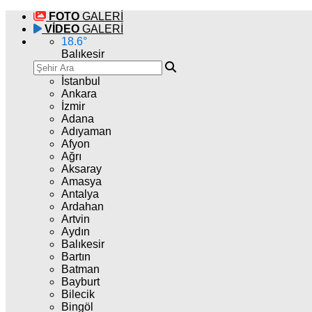
FOTO
GALERİ
VİDEO
GALERİ
18.6
°
Balıkesir
İstanbul
Ankara
İzmir
Adana
Adıyaman
Afyon
Ağrı
Aksaray
Amasya
Antalya
Ardahan
Artvin
Aydın
Balıkesir
Bartın
Batman
Bayburt
Bilecik
Bingöl