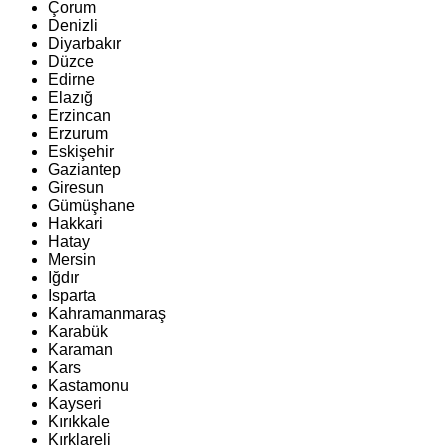
Çorum
Denizli
Diyarbakır
Düzce
Edirne
Elazığ
Erzincan
Erzurum
Eskişehir
Gaziantep
Giresun
Gümüşhane
Hakkari
Hatay
Mersin
Iğdır
Isparta
Kahramanmaraş
Karabük
Karaman
Kars
Kastamonu
Kayseri
Kırıkkale
Kırklareli