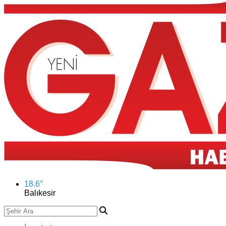
18.6
°
Balıkesir