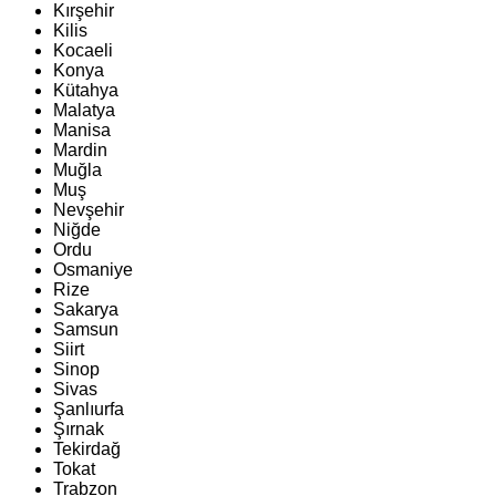
Kırşehir
Kilis
Kocaeli
Konya
Kütahya
Malatya
Manisa
Mardin
Muğla
Muş
Nevşehir
Niğde
Ordu
Osmaniye
Rize
Sakarya
Samsun
Siirt
Sinop
Sivas
Şanlıurfa
Şırnak
Tekirdağ
Tokat
Trabzon