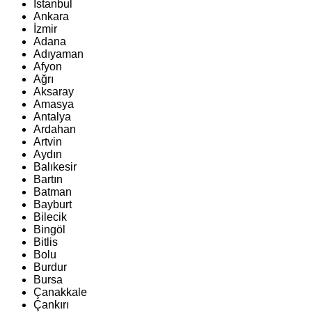
İstanbul
Ankara
İzmir
Adana
Adıyaman
Afyon
Ağrı
Aksaray
Amasya
Antalya
Ardahan
Artvin
Aydın
Balıkesir
Bartın
Batman
Bayburt
Bilecik
Bingöl
Bitlis
Bolu
Burdur
Bursa
Çanakkale
Çankırı