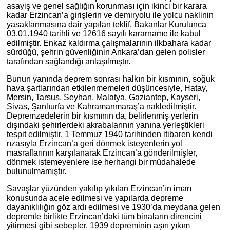
asayiş ve genel sağlığın korunması için ikinci bir karara
kadar Erzincan’a girişlerin ve demiryolu ile yolcu naklinin
yasaklanmasına dair yapılan teklif, Bakanlar Kurulunca
03.01.1940 tarihli ve 12616 sayılı kararname ile kabul
edilmiştir. Enkaz kaldırma çalışmalarının ilkbahara kadar
sürdüğü, şehrin güvenliğinin Ankara’dan gelen polisler
tarafından sağlandığı anlaşılmıştır.
Bunun yanında deprem sonrası halkın bir kısmının, soğuk
hava şartlarından etkilenmemeleri düşüncesiyle, Hatay,
Mersin, Tarsus, Seyhan, Malatya, Gaziantep, Kayseri,
Sivas, Şanlıurfa ve Kahramanmaraş’a nakledilmiştir.
Depremzedelerin bir kısmının da, belirlenmiş yerlerin
dışındaki şehirlerdeki akrabalarının yanına yerleştikleri
tespit edilmiştir. 1 Temmuz 1940 tarihinden itibaren kendi
rızasıyla Erzincan’a geri dönmek isteyenlerin yol
masraflarının karşılanarak Erzincan’a gönderilmişler,
dönmek istemeyenlere ise herhangi bir müdahalede
bulunulmamıştır.
Savaşlar yüzünden yakılıp yıkılan Erzincan’ın imarı
konusunda acele edilmesi ve yapılarda depreme
dayanıklılığın göz ardı edilmesi ve 1930’da meydana gelen
depremle birlikte Erzincan’daki tüm binaların direncini
yitirmesi gibi sebepler, 1939 depreminin aşırı yıkım