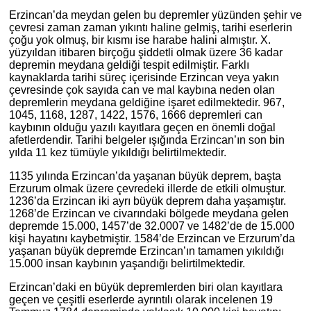
Erzincan’da meydan gelen bu depremler yüzünden şehir ve
çevresi zaman zaman yıkıntı haline gelmiş, tarihi eserlerin
çoğu yok olmuş, bir kısmı ise harabe halini almıştır. X.
yüzyıldan itibaren birçoğu şiddetli olmak üzere 36 kadar
depremin meydana geldiği tespit edilmiştir. Farklı
kaynaklarda tarihi süreç içerisinde Erzincan veya yakın
çevresinde çok sayıda can ve mal kaybına neden olan
depremlerin meydana geldiğine işaret edilmektedir. 967,
1045, 1168, 1287, 1422, 1576, 1666 depremleri can
kaybının olduğu yazılı kayıtlara geçen en önemli doğal
afetlerdendir. Tarihi belgeler ışığında Erzincan’ın son bin
yılda 11 kez tümüyle yıkıldığı belirtilmektedir.
1135 yılında Erzincan’da yaşanan büyük deprem, başta
Erzurum olmak üzere çevredeki illerde de etkili olmuştur.
1236’da Erzincan iki ayrı büyük deprem daha yaşamıştır.
1268’de Erzincan ve civarındaki bölgede meydana gelen
depremde 15.000, 1457’de 32.0007 ve 1482’de de 15.000
kişi hayatını kaybetmiştir. 1584’de Erzincan ve Erzurum’da
yaşanan büyük depremde Erzincan’ın tamamen yıkıldığı
15.000 insan kaybının yaşandığı belirtilmektedir.
Erzincan’daki en büyük depremlerden biri olan kayıtlara
geçen ve çeşitli eserlerde ayrıntılı olarak incelenen 19