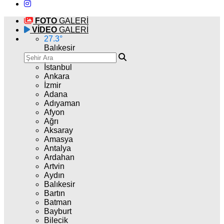
FOTO
GALERİ
VİDEO
GALERİ
27.3
°
Balıkesir
İstanbul
Ankara
İzmir
Adana
Adıyaman
Afyon
Ağrı
Aksaray
Amasya
Antalya
Ardahan
Artvin
Aydın
Balıkesir
Bartın
Batman
Bayburt
Bilecik