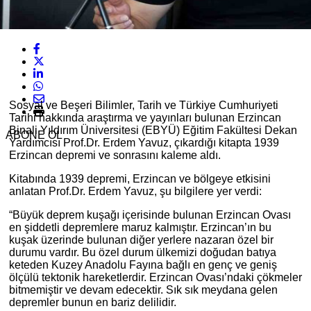
Sosyal ve Beşeri Bilimler, Tarih ve Türkiye Cumhuriyeti
Tarihi hakkında araştırma ve yayınları bulunan Erzincan
Binali Yıldırım Üniversitesi (EBYÜ) Eğitim Fakültesi Dekan
ABONE OL
Yardımcısı Prof.Dr. Erdem Yavuz, çıkardığı kitapta 1939
Erzincan depremi ve sonrasını kaleme aldı.
Kitabında 1939 depremi, Erzincan ve bölgeye etkisini
anlatan Prof.Dr. Erdem Yavuz, şu bilgilere yer verdi:
“Büyük deprem kuşağı içerisinde bulunan Erzincan Ovası
en şiddetli depremlere maruz kalmıştır. Erzincan’ın bu
kuşak üzerinde bulunan diğer yerlere nazaran özel bir
durumu vardır. Bu özel durum ülkemizi doğudan batıya
keteden Kuzey Anadolu Fayına bağlı en genç ve geniş
ölçülü tektonik hareketlerdir. Erzincan Ovası’ndaki çökmeler
bitmemiştir ve devam edecektir. Sık sık meydana gelen
depremler bunun en bariz delilidir.