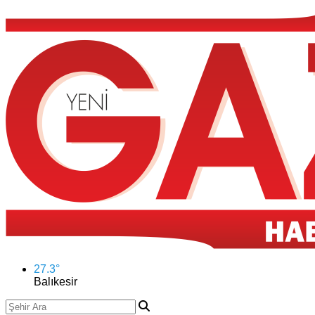
27.3
°
Balıkesir