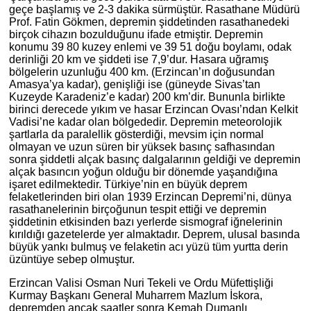
geçe başlamış ve 2-3 dakika sürmüştür. Rasathane Müdürü
Prof. Fatin Gökmen, depremin şiddetinden rasathanedeki
birçok cihazın bozulduğunu ifade etmiştir. Depremin
konumu 39 80 kuzey enlemi ve 39 51 doğu boylamı, odak
derinliği 20 km ve şiddeti ise 7,9’dur. Hasara uğramış
bölgelerin uzunluğu 400 km. (Erzincan’ın doğusundan
Amasya’ya kadar), genişliği ise (güneyde Sivas’tan
Kuzeyde Karadeniz’e kadar) 200 km’dir. Bununla birlikte
birinci derecede yıkım ve hasar Erzincan Ovası’ndan Kelkit
Vadisi’ne kadar olan bölgededir. Depremin meteorolojik
şartlarla da paralellik gösterdiği, mevsim için normal
olmayan ve uzun süren bir yüksek basınç safhasından
sonra şiddetli alçak basınç dalgalarının geldiği ve depremin
alçak basıncın yoğun olduğu bir dönemde yaşandığına
işaret edilmektedir. Türkiye’nin en büyük deprem
felaketlerinden biri olan 1939 Erzincan Depremi’ni, dünya
rasathanelerinin birçoğunun tespit ettiği ve depremin
şiddetinin etkisinden bazı yerlerde sismograf iğnelerinin
kırıldığı gazetelerde yer almaktadır. Deprem, ulusal basında
büyük yankı bulmuş ve felaketin acı yüzü tüm yurtta derin
üzüntüye sebep olmuştur.
Erzincan Valisi Osman Nuri Tekeli ve Ordu Müfettişliği
Kurmay Başkanı General Muharrem Mazlum İskora,
depremden ancak saatler sonra Kemah Dumanlı