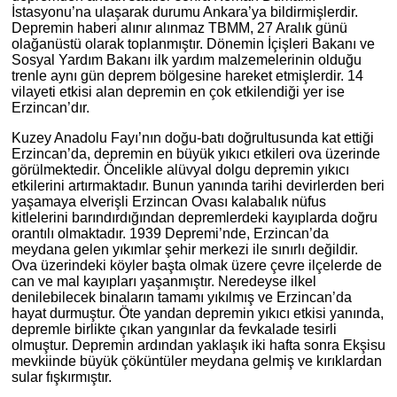
İstasyonu’na ulaşarak durumu Ankara’ya bildirmişlerdir.
Depremin haberi alınır alınmaz TBMM, 27 Aralık günü
olağanüstü olarak toplanmıştır. Dönemin İçişleri Bakanı ve
Sosyal Yardım Bakanı ilk yardım malzemelerinin olduğu
trenle aynı gün deprem bölgesine hareket etmişlerdir. 14
vilayeti etkisi alan depremin en çok etkilendiği yer ise
Erzincan’dır.
Kuzey Anadolu Fayı’nın doğu-batı doğrultusunda kat ettiği
Erzincan’da, depremin en büyük yıkıcı etkileri ova üzerinde
görülmektedir. Öncelikle alüvyal dolgu depremin yıkıcı
etkilerini artırmaktadır. Bunun yanında tarihi devirlerden beri
yaşamaya elverişli Erzincan Ovası kalabalık nüfus
kitlelerini barındırdığından depremlerdeki kayıplarda doğru
orantılı olmaktadır. 1939 Depremi’nde, Erzincan’da
meydana gelen yıkımlar şehir merkezi ile sınırlı değildir.
Ova üzerindeki köyler başta olmak üzere çevre ilçelerde de
can ve mal kayıpları yaşanmıştır. Neredeyse ilkel
denilebilecek binaların tamamı yıkılmış ve Erzincan’da
hayat durmuştur. Öte yandan depremin yıkıcı etkisi yanında,
depremle birlikte çıkan yangınlar da fevkalade tesirli
olmuştur. Depremin ardından yaklaşık iki hafta sonra Ekşisu
mevkiinde büyük çöküntüler meydana gelmiş ve kırıklardan
sular fışkırmıştır.