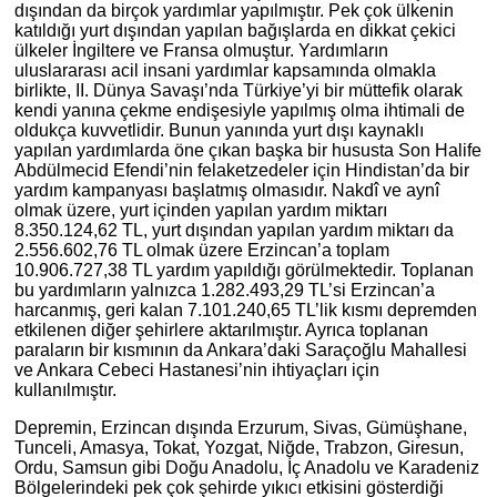
dışından da birçok yardımlar yapılmıştır. Pek çok ülkenin
katıldığı yurt dışından yapılan bağışlarda en dikkat çekici
ülkeler İngiltere ve Fransa olmuştur. Yardımların
uluslararası acil insani yardımlar kapsamında olmakla
birlikte, II. Dünya Savaşı’nda Türkiye’yi bir müttefik olarak
kendi yanına çekme endişesiyle yapılmış olma ihtimali de
oldukça kuvvetlidir. Bunun yanında yurt dışı kaynaklı
yapılan yardımlarda öne çıkan başka bir hususta Son Halife
Abdülmecid Efendi’nin felaketzedeler için Hindistan’da bir
yardım kampanyası başlatmış olmasıdır. Nakdî ve aynî
olmak üzere, yurt içinden yapılan yardım miktarı
8.350.124,62 TL, yurt dışından yapılan yardım miktarı da
2.556.602,76 TL olmak üzere Erzincan’a toplam
10.906.727,38 TL yardım yapıldığı görülmektedir. Toplanan
bu yardımların yalnızca 1.282.493,29 TL’si Erzincan’a
harcanmış, geri kalan 7.101.240,65 TL’lik kısmı depremden
etkilenen diğer şehirlere aktarılmıştır. Ayrıca toplanan
paraların bir kısmının da Ankara’daki Saraçoğlu Mahallesi
ve Ankara Cebeci Hastanesi’nin ihtiyaçları için
kullanılmıştır.
Depremin, Erzincan dışında Erzurum, Sivas, Gümüşhane,
Tunceli, Amasya, Tokat, Yozgat, Niğde, Trabzon, Giresun,
Ordu, Samsun gibi Doğu Anadolu, İç Anadolu ve Karadeniz
Bölgelerindeki pek çok şehirde yıkıcı etkisini gösterdiği