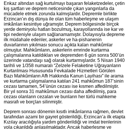
Enkaz altından sağ kurtulmayı başaran felaketzedeler, çetin
kış şartları ve deprem neticesinde çıkan yangınlarla da
mücadele etmek zorunda kalmışlardır. Depremle birlikte
Erzincan’ın dış dünya ile olan tüm haberleşme ve ulaşım
imkânları kesintiye uğramıştır. Deprem bölgesinde birçok
yerde demiryolu hatları bozulmuş, karayollarında ise kar ve
tipi nedeniyle ulaşım sağlanamamıştır. Dolayısıyla depreme
ilk müdahale edenler, askerler ve ha-pishanenin
duvarlarının yıkılması sonucu açıkta kalan mahkûmlar
olmuştur. Mahkûmların, askerlerin emrinde kurtarma
çalışmalarına katıldıkları ve depremden 6 gün sonra 500’ün
üzerinde vatandaşı sağ olarak kurtarmışlardır. 5 Nisan 1940
tarihli ve 1/358 numaralı “Zelzele Felaketine Uğrayanların
Kurtarılması Hususunda Fevkalade Hizmetleri Görülen
Bazı Mahkûmların Affı Hakkında Kanun Layihası” ile arama
ve kurtarma çalışmalarına katılan 241 mahkûmun 187’sinin
cezası tamamen, 54’ünün cezası ise kısmen affedilmiştir.
Bir yıl sonra 31 mahkûmun cezası daha affedilmiş, para
cezası olanların cezaları ve bunların her türlü mahkeme
masrafı ve borçları silinmiştir.
Deprem sonrası dönemin kısıtlı imkânlarına rağmen, devlet
tarafından azami bir gayret gösterildiği, Erzincan’a ilk etapta
Kızılay aracılığıyla yardım gönderildiği ve imdat trenlerinin
yola çıkarıldığı anlaşılmaktadır. Ancak haberleşme ve