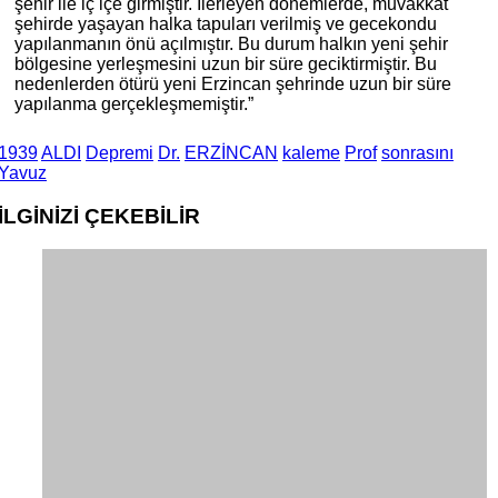
şehir ile iç içe girmiştir. İlerleyen dönemlerde, muvakkat
şehirde yaşayan halka tapuları verilmiş ve gecekondu
yapılanmanın önü açılmıştır. Bu durum halkın yeni şehir
bölgesine yerleşmesini uzun bir süre geciktirmiştir. Bu
nedenlerden ötürü yeni Erzincan şehrinde uzun bir süre
yapılanma gerçekleşmemiştir.”
1939
ALDI
Depremi
Dr.
ERZİNCAN
kaleme
Prof
sonrasını
Yavuz
İLGİNİZİ
ÇEKEBİLİR