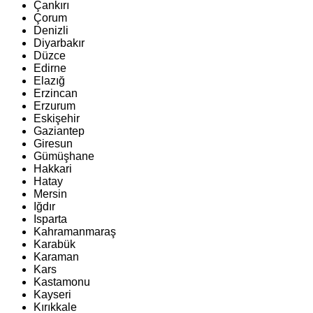
Çankırı
Çorum
Denizli
Diyarbakır
Düzce
Edirne
Elazığ
Erzincan
Erzurum
Eskişehir
Gaziantep
Giresun
Gümüşhane
Hakkari
Hatay
Mersin
Iğdır
Isparta
Kahramanmaraş
Karabük
Karaman
Kars
Kastamonu
Kayseri
Kırıkkale