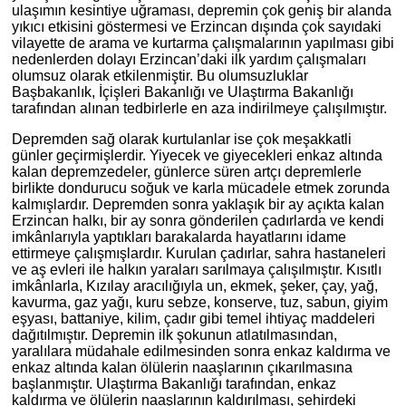
ulaşımın kesintiye uğraması, depremin çok geniş bir alanda
yıkıcı etkisini göstermesi ve Erzincan dışında çok sayıdaki
vilayette de arama ve kurtarma çalışmalarının yapılması gibi
nedenlerden dolayı Erzincan’daki ilk yardım çalışmaları
olumsuz olarak etkilenmiştir. Bu olumsuzluklar
Başbakanlık, İçişleri Bakanlığı ve Ulaştırma Bakanlığı
tarafından alınan tedbirlerle en aza indirilmeye çalışılmıştır.
Depremden sağ olarak kurtulanlar ise çok meşakkatli
günler geçirmişlerdir. Yiyecek ve giyecekleri enkaz altında
kalan depremzedeler, günlerce süren artçı depremlerle
birlikte dondurucu soğuk ve karla mücadele etmek zorunda
kalmışlardır. Depremden sonra yaklaşık bir ay açıkta kalan
Erzincan halkı, bir ay sonra gönderilen çadırlarda ve kendi
imkânlarıyla yaptıkları barakalarda hayatlarını idame
ettirmeye çalışmışlardır. Kurulan çadırlar, sahra hastaneleri
ve aş evleri ile halkın yaraları sarılmaya çalışılmıştır. Kısıtlı
imkânlarla, Kızılay aracılığıyla un, ekmek, şeker, çay, yağ,
kavurma, gaz yağı, kuru sebze, konserve, tuz, sabun, giyim
eşyası, battaniye, kilim, çadır gibi temel ihtiyaç maddeleri
dağıtılmıştır. Depremin ilk şokunun atlatılmasından,
yaralılara müdahale edilmesinden sonra enkaz kaldırma ve
enkaz altında kalan ölülerin naaşlarının çıkarılmasına
başlanmıştır. Ulaştırma Bakanlığı tarafından, enkaz
kaldırma ve ölülerin naaşlarının kaldırılması, şehirdeki