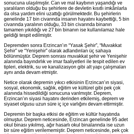
sonucuna ulaşılmıştır. Can ve mal kaybının yaşandığı ve
yaralıların olduğu bu şehirlere de devletin kısıtlı imkânlarla
da olsa yardım elini uzattığı görülmektedir. Bu şehirlerin
genelinde 17 bin civarında insanın hayatını kaybettiği, 5 bin
civarında yaralının olduğu, 33 bin civarında binanın
tamamen yıkıldığı ve 27 bin binanın ise kullanılamaz hale
geldiği tespit edilmiştir.
Depremden sonra Erzincan’ın “Yasak Şehir”, “Muvakkat
Şehir” ve “Yenişehir” olarak adlandırılan üç sahaya
bölünmüştür. Deprem sonrası muvakkat şehir ve Yenişehir
alanında bayındırlık ve imar faaliyetleri ile tespit edilen ev
tipleri, elektrik, su ve kanalizasyon gibi alt yapı çalışmaları
aynı anda devam etmiştir.
Netice olarak depremin yıkıcı etkisinin Erzincan’ın siyasi,
sosyal, ekonomik, sağlık, eğitim ve kültürel gibi pek çok
alanında hissedildiği sonucuna varılmıştır. Deprem,
Erzincan’ın siyasi hayatını derinden etkilemiş, deprem ve
siyaset olgusu uzun süre iç içe varlığını devam ettirmiştir.
Depremin bir başka etkisi de eğitim ve kültür hayatında
olmuştur. Deprem neticesinde, Erzincan genelinde 95 adet
okul binası yıkılmış, ağır hasarlı okul binalarında ise uzun
bir süre eğitim verilememiştir. Deprem neticesinde, pek çok