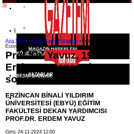
EKONOMI HABERLERI
SPOR HABERLERI
POLITIKA HABERLERI
RÖPORTAJLAR
Ana Sayfa
›
Kültür-sanat Haberleri
›
Prof. Dr. Yavuz, 1939
Erzincan Depremi ve sonrasını kaleme aldı
MAGAZIN HABERLERI
Prof. Dr. Yavuz, 1939
KÖŞE YAZILARI
Erzincan Depremi ve
YAZARLAR
RESMI İLANLAR
sonrasını kaleme aldı
ERZİNCAN BİNALİ YILDIRIM
KÜNYE
ÜNİVERSİTESİ (EBYÜ) EĞİTİM
FAKÜLTESİ DEKAN YARDIMCISI
PROF.DR. ERDEM YAVUZ
Giriş: 24-11-2024 12:00