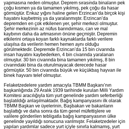
yapmasına neden olmuştur. Deprem sırasında binaların pek
çoğu kısmen ya da tamamen yıkılmış, pek çoğu da hasar
görmüştür. Enkaz yığını haline gelen Erzincan’da birçok kişi
hayatını kaybetmiş ya da yaralanmıştır. Erzincan’da
depremden en çok etkilenen yer, şehir merkezi olmuştur.
Şehir merkezinin az nüfus barındırması, can ve mal
kaybının daha da artmasının önüne geçmiştir. Depremin
etkilerini ortaya koyan farklı kaynaklarda farklı verilere
ulaşılsa da verilerin hemen hemen aynı olduğu
görülmektedir. Depremde Erzincan’da 15 bin civarında
insan hayatını kaybederken, 4 bin civarında yaralanan
olmuştur. 30 bin civarında bina tamamen yıkılmış, 8 bin
civarındaki bina da oturulmayacak derecede hasar
görmüştür. 50 bin civarında büyük ve küçükbaş hayvan ile
binek hayvanı telef olmuştur.
Felaketzedelere yardım amacıyla TBMM Başkanı’nın
başkanlığında 29 Aralık 1939 tarihinde kurulan Milli Yardım
Komitesi aracılığıyla tüm yurt genelinde yardım seferberliği
başlatıldığı anlaşılmaktadır. Bağış kampanyasını ilk olarak
TBMM Başkan ve üyelerinin, Başbakan ve bakanların
başlattığı ve daha sonra da tüm genel müfettişlere ve
valilere gönderilen tebligatla bağış kampanyasının ülke
genelinde yayıldığı sonucuna varılmıştır. Felaketzedeler için
yapılan yardımlar sadece yurt içiyle sınırla kalmamış, yurt