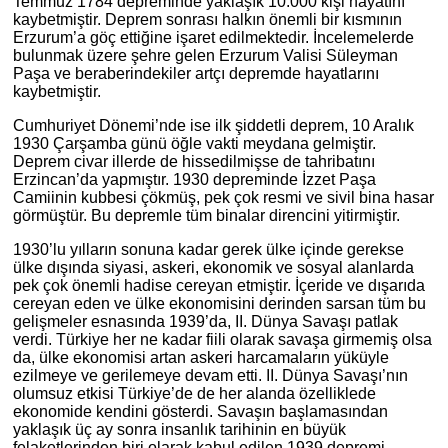
Temmuz 1784 depreminde yaklaşık 10.000 kişi hayatını
kaybetmiştir. Deprem sonrası halkın önemli bir kısmının
Erzurum’a göç ettiğine işaret edilmektedir. İncelemelerde
bulunmak üzere şehre gelen Erzurum Valisi Süleyman
Paşa ve beraberindekiler artçı depremde hayatlarını
kaybetmiştir.
Cumhuriyet Dönemi’nde ise ilk şiddetli deprem, 10 Aralık
1930 Çarşamba günü öğle vakti meydana gelmiştir.
Deprem civar illerde de hissedilmişse de tahribatını
Erzincan’da yapmıştır. 1930 depreminde İzzet Paşa
Camiinin kubbesi çökmüş, pek çok resmi ve sivil bina hasar
görmüştür. Bu depremle tüm binalar direncini yitirmiştir.
1930’lu yılların sonuna kadar gerek ülke içinde gerekse
ülke dışında siyasi, askeri, ekonomik ve sosyal alanlarda
pek çok önemli hadise cereyan etmiştir. İçeride ve dışarıda
cereyan eden ve ülke ekonomisini derinden sarsan tüm bu
gelişmeler esnasında 1939’da, II. Dünya Savaşı patlak
verdi. Türkiye her ne kadar fiili olarak savaşa girmemiş olsa
da, ülke ekonomisi artan askeri harcamaların yüküyle
ezilmeye ve gerilemeye devam etti. II. Dünya Savaşı’nın
olumsuz etkisi Türkiye’de de her alanda özelliklede
ekonomide kendini gösterdi. Savaşın başlamasından
yaklaşık üç ay sonra insanlık tarihinin en büyük
felaketlerinden biri olarak kabul edilen 1939 depremi