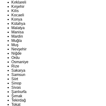
Kırklareli
Kırşehir
Kilis
Kocaeli
Konya
Kütahya
Malatya
Manisa
Mardin
Muğla
Muş
Nevşehir
Niğde
Ordu
Osmaniye
Rize
Sakarya
Samsun
Siirt
Sinop
Sivas
Şanlıurfa
Şırnak
Tekirdağ
Tokat