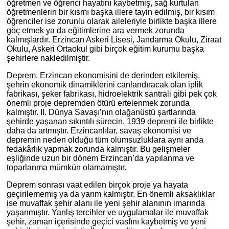
öğretmen ve öğrenci hayatını kaybetmiş, sağ kurtulan
öğretmenlerin bir kısmı başka illere tayin edilmiş, bir kısım
öğrenciler ise zorunlu olarak aileleriyle birlikte başka illere
göç etmek ya da eğitimlerine ara vermek zorunda
kalmışlardır. Erzincan Askeri Lisesi, Jandarma Okulu, Ziraat
Okulu, Askeri Ortaokul gibi birçok eğitim kurumu başka
şehirlere nakledilmiştir.
Deprem, Erzincan ekonomisini de derinden etkilemiş,
şehrin ekonomik dinamiklerini canlandıracak olan iplik
fabrikası, şeker fabrikası, hidroelektrik santrali gibi pek çok
önemli proje depremden ötürü ertelenmek zorunda
kalmıştır. II. Dünya Savaşı’nın olağanüstü şartlarında
şehirde yaşanan sıkıntılı sürecin, 1939 depremi ile birlikte
daha da artmıştır. Erzincanlılar, savaş ekonomisi ve
depremin neden olduğu tüm olumsuzluklara aynı anda
fedakârlık yapmak zorunda kalmıştır. Bu gelişmeler
eşliğinde uzun bir dönem Erzincan’da yapılanma ve
toparlanma mümkün olamamıştır.
Deprem sonrası vaat edilen birçok proje ya hayata
geçirilememiş ya da yarım kalmıştır. En önemli aksaklıklar
ise muvaffak şehir alanı ile yeni şehir alanının imarında
yaşanmıştır. Yanlış tercihler ve uygulamalar ile muvaffak
şehir, zaman içerisinde geçici vasfını kaybetmiş ve yeni