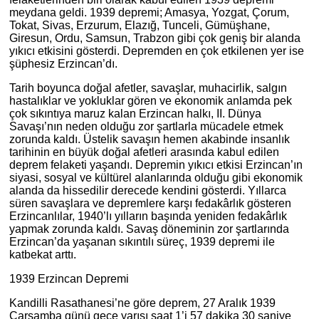
meydana geldi. 1939 depremi; Amasya, Yozgat, Çorum,
Tokat, Sivas, Erzurum, Elazığ, Tunceli, Gümüşhane,
Giresun, Ordu, Samsun, Trabzon gibi çok geniş bir alanda
yıkıcı etkisini gösterdi. Depremden en çok etkilenen yer ise
şüphesiz Erzincan’dı.
Tarih boyunca doğal afetler, savaşlar, muhacirlik, salgın
hastalıklar ve yokluklar gören ve ekonomik anlamda pek
çok sıkıntıya maruz kalan Erzincan halkı, II. Dünya
Savaşı’nın neden olduğu zor şartlarla mücadele etmek
zorunda kaldı. Üstelik savaşın hemen akabinde insanlık
tarihinin en büyük doğal afetleri arasında kabul edilen
deprem felaketi yaşandı. Depremin yıkıcı etkisi Erzincan’ın
siyasi, sosyal ve kültürel alanlarında olduğu gibi ekonomik
alanda da hissedilir derecede kendini gösterdi. Yıllarca
süren savaşlara ve depremlere karşı fedakârlık gösteren
Erzincanlılar, 1940’lı yılların başında yeniden fedakârlık
yapmak zorunda kaldı. Savaş döneminin zor şartlarında
Erzincan’da yaşanan sıkıntılı süreç, 1939 depremi ile
katbekat arttı.
1939 Erzincan Depremi
Kandilli Rasathanesi’ne göre deprem, 27 Aralık 1939
Çarşamba günü gece yarısı saat 1’i 57 dakika 30 saniye