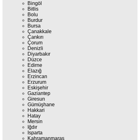
Bingöl
Bitlis
Bolu
Burdur
Bursa
Çanakkale
Çankırı
Çorum
Denizli
Diyarbakır
Düzce
Edirne
Elazığ
Erzincan
Erzurum
Eskişehir
Gaziantep
Giresun
Gümüşhane
Hakkari
Hatay
Mersin
Iğdır
Isparta
Kahramanmaraş