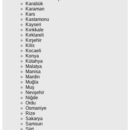
Karabük
Karaman
Kars
Kastamonu
Kayseri
Kırıkkale
Kırklareli
Kırşehir
Kilis
Kocaeli
Konya
Kütahya
Malatya
Manisa
Mardin
Muğla
Muş
Nevşehir
Niğde
Ordu
Osmaniye
Rize
Sakarya
Samsun
Siirt