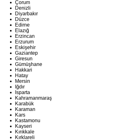
Çorum
Denizli
Diyarbakır
Düzce
Edirne
Elazığ
Erzincan
Erzurum
Eskişehir
Gaziantep
Giresun
Gümüşhane
Hakkari
Hatay
Mersin
Iğdır
Isparta
Kahramanmaraş
Karabük
Karaman
Kars
Kastamonu
Kayseri
Kırıkkale
Kırklareli