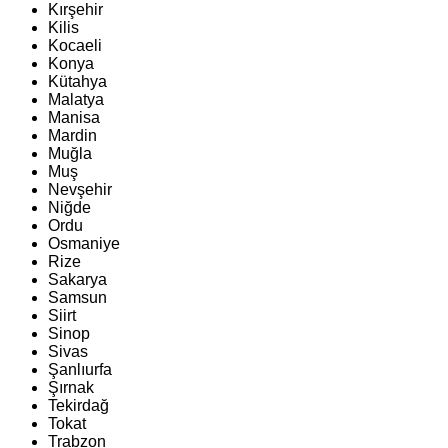
Kırşehir
Kilis
Kocaeli
Konya
Kütahya
Malatya
Manisa
Mardin
Muğla
Muş
Nevşehir
Niğde
Ordu
Osmaniye
Rize
Sakarya
Samsun
Siirt
Sinop
Sivas
Şanlıurfa
Şırnak
Tekirdağ
Tokat
Trabzon