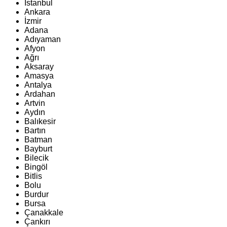
İstanbul
Ankara
İzmir
Adana
Adıyaman
Afyon
Ağrı
Aksaray
Amasya
Antalya
Ardahan
Artvin
Aydın
Balıkesir
Bartın
Batman
Bayburt
Bilecik
Bingöl
Bitlis
Bolu
Burdur
Bursa
Çanakkale
Çankırı