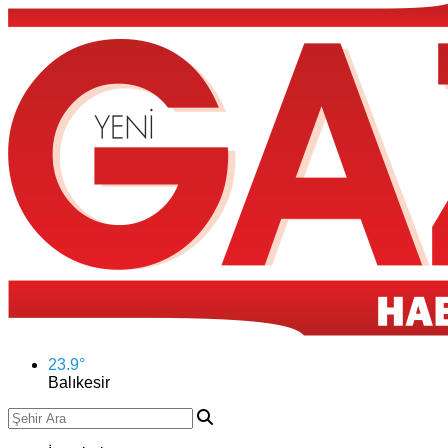
23.9
°
Balıkesir