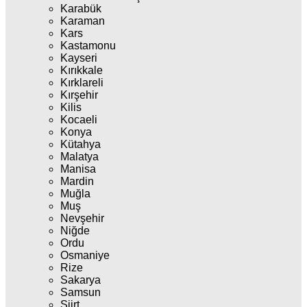
Karabük
Karaman
Kars
Kastamonu
Kayseri
Kırıkkale
Kırklareli
Kırşehir
Kilis
Kocaeli
Konya
Kütahya
Malatya
Manisa
Mardin
Muğla
Muş
Nevşehir
Niğde
Ordu
Osmaniye
Rize
Sakarya
Samsun
Siirt