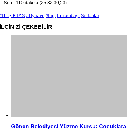
Süre: 110 dakika (25,32,30,23)
#BEŞİKTAŞ
#Dynavit
#Ligi
Eczacıbaşı
Sultanlar
İLGİNİZİ
ÇEKEBİLİR
Gönen Belediyesi Yüzme Kursu: Çocuklara