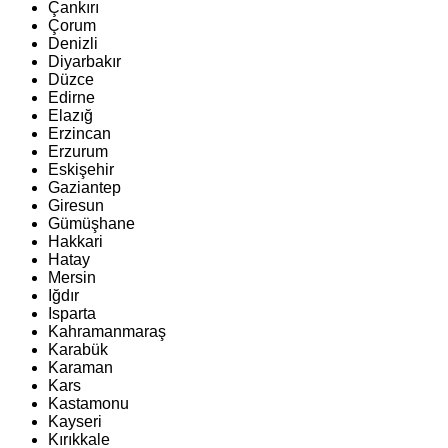
Çankırı
Çorum
Denizli
Diyarbakır
Düzce
Edirne
Elazığ
Erzincan
Erzurum
Eskişehir
Gaziantep
Giresun
Gümüşhane
Hakkari
Hatay
Mersin
Iğdır
Isparta
Kahramanmaraş
Karabük
Karaman
Kars
Kastamonu
Kayseri
Kırıkkale