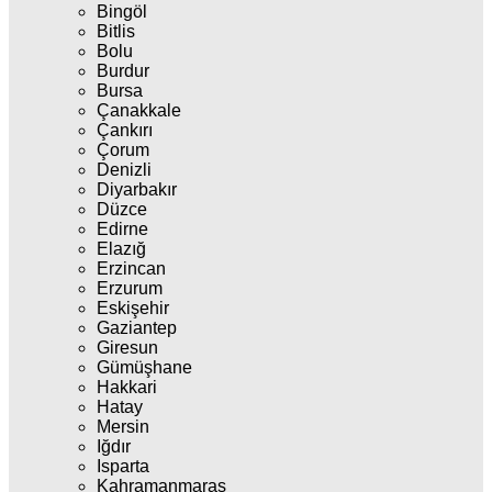
Bingöl
Bitlis
Bolu
Burdur
Bursa
Çanakkale
Çankırı
Çorum
Denizli
Diyarbakır
Düzce
Edirne
Elazığ
Erzincan
Erzurum
Eskişehir
Gaziantep
Giresun
Gümüşhane
Hakkari
Hatay
Mersin
Iğdır
Isparta
Kahramanmaraş