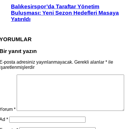
Balıkesirspor’da Taraftar Yönetim
Buluşması: Yeni Sezon Hedefleri Masaya
Yatırıldı
YORUMLAR
Bir yanıt yazın
E-posta adresiniz yayınlanmayacak.
Gerekli alanlar
*
ile
işaretlenmişlerdir
Yorum
*
Ad
*