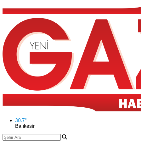
30.7
°
Balıkesir