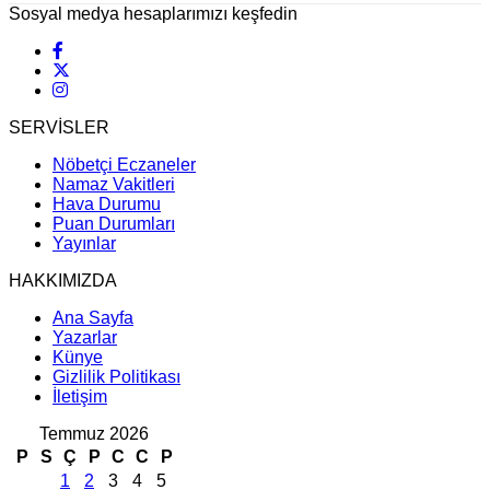
Sosyal medya hesaplarımızı keşfedin
SERVİSLER
Nöbetçi Eczaneler
Namaz Vakitleri
Hava Durumu
Puan Durumları
Yayınlar
HAKKIMIZDA
Ana Sayfa
Yazarlar
Künye
Gizlilik Politikası
İletişim
Temmuz 2026
P
S
Ç
P
C
C
P
1
2
3
4
5