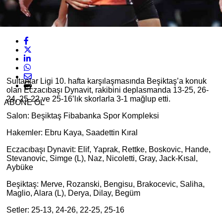
Sultanlar Ligi 10. hafta karşılaşmasında Beşiktaş’a konuk
olan Eczacıbaşı Dynavit, rakibini deplasmanda 13-25, 26-
24, 25-22 ve 25-16’lık skorlarla 3-1 mağlup etti.
ABONE OL
Salon: Beşiktaş Fibabanka Spor Kompleksi
Hakemler: Ebru Kaya, Saadettin Kıral
Eczacıbaşı Dynavit: Elif, Yaprak, Rettke, Boskovic, Hande,
Stevanovic, Simge (L), Naz, Nicoletti, Gray, Jack-Kısal,
Aybüke
Beşiktaş: Merve, Rozanski, Bengisu, Brakocevic, Saliha,
Maglio, Alara (L), Derya, Dilay, Begüm
Setler: 25-13, 24-26, 22-25, 25-16