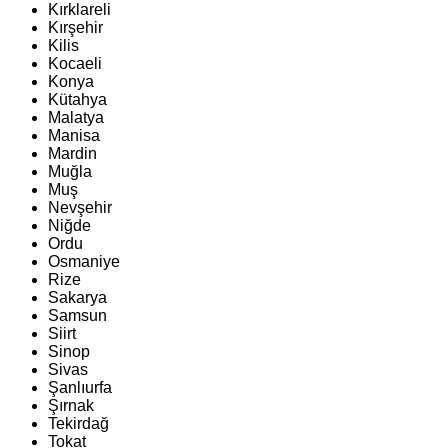
Kırklareli
Kırşehir
Kilis
Kocaeli
Konya
Kütahya
Malatya
Manisa
Mardin
Muğla
Muş
Nevşehir
Niğde
Ordu
Osmaniye
Rize
Sakarya
Samsun
Siirt
Sinop
Sivas
Şanlıurfa
Şırnak
Tekirdağ
Tokat