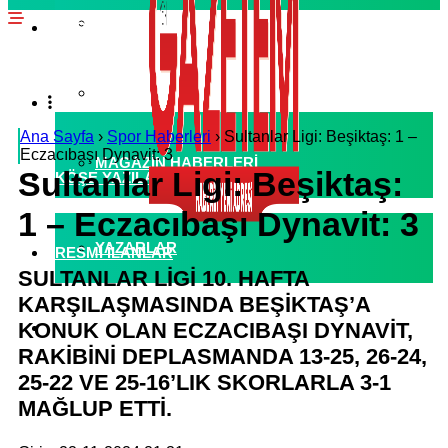
EKONOMI HABERLERI
SPOR HABERLERI
POLITIKA HABERLERI
RÖPORTAJLAR
Ana Sayfa
›
Spor Haberleri
›
Sultanlar Ligi: Beşiktaş: 1 –
Eczacıbaşı Dynavit: 3
MAGAZIN HABERLERI
Sultanlar Ligi: Beşiktaş:
KÖŞE YAZILARI
1 – Eczacıbaşı Dynavit: 3
YAZARLAR
RESMI İLANLAR
SULTANLAR LİGİ 10. HAFTA
KARŞILAŞMASINDA BEŞİKTAŞ’A
KONUK OLAN ECZACIBAŞI DYNAVİT,
KÜNYE
RAKİBİNİ DEPLASMANDA 13-25, 26-24,
25-22 VE 25-16’LIK SKORLARLA 3-1
MAĞLUP ETTİ.