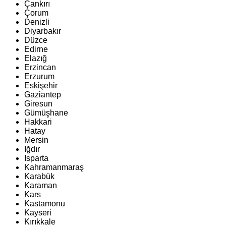
Çankırı
Çorum
Denizli
Diyarbakır
Düzce
Edirne
Elazığ
Erzincan
Erzurum
Eskişehir
Gaziantep
Giresun
Gümüşhane
Hakkari
Hatay
Mersin
Iğdır
Isparta
Kahramanmaraş
Karabük
Karaman
Kars
Kastamonu
Kayseri
Kırıkkale