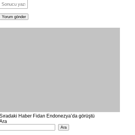
Sıradaki Haber
Fidan Endonezya’da görüştü
Ara
Ara