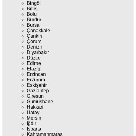
Bingöl
Bitlis
Bolu
Burdur
Bursa
Çanakkale
Çankırı
Çorum
Denizli
Diyarbakır
Düzce
Edirne
Elazığ
Erzincan
Erzurum
Eskişehir
Gaziantep
Giresun
Gümüşhane
Hakkari
Hatay
Mersin
Iğdır
Isparta
Kahramanmaraş