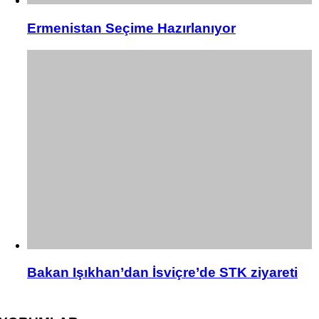
Ermenistan Seçime Hazırlanıyor
Bakan Işıkhan’dan İsviçre’de STK ziyareti