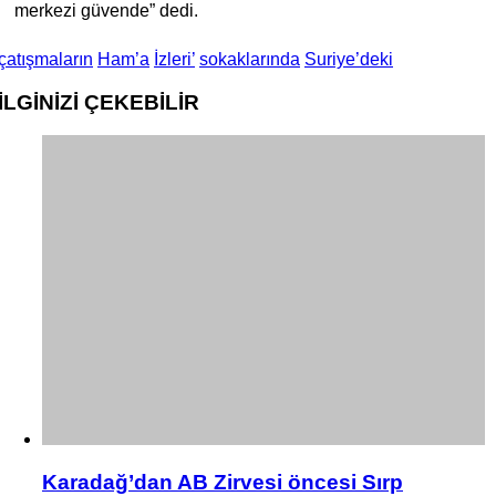
merkezi güvende” dedi.
çatışmaların
Ham’a
İzleri’
sokaklarında
Suriye’deki
İLGİNİZİ
ÇEKEBİLİR
Karadağ’dan AB Zirvesi öncesi Sırp