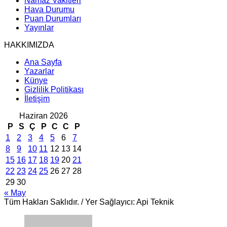
Namaz Vakitleri
Hava Durumu
Puan Durumları
Yayınlar
HAKKIMIZDA
Ana Sayfa
Yazarlar
Künye
Gizlilik Politikası
İletişim
Haziran 2026
P
S
Ç
P
C
C
P
1
2
3
4
5
6
7
8
9
10
11
12
13
14
15
16
17
18
19
20
21
22
23
24
25
26
27
28
29
30
« May
Tüm Hakları Saklıdır. / Yer Sağlayıcı: Api Teknik