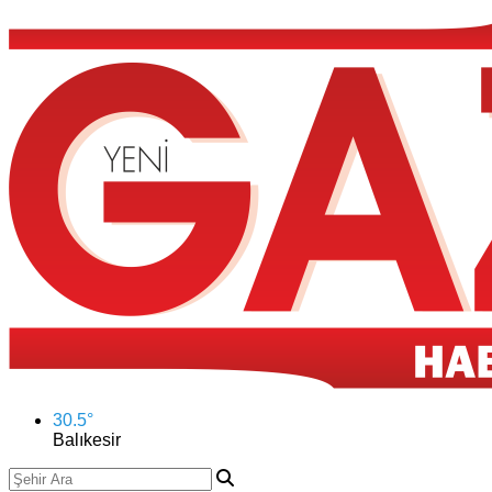
30.5
°
Balıkesir