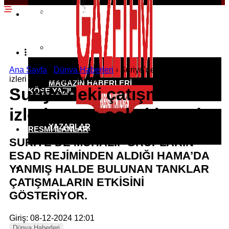
EKONOMI HABERLERI
SPOR HABERLERI
POLITIKA HABERLERI
RÖPORTAJLAR
Ana Sayfa
›
Dünya Haberleri
›
Suriye’deki çatışmaların
izleri Hama sokaklarında
MAGAZIN HABERLERI
Suriye’deki çatışmaların
KÖŞE YAZILARI
izleri Hama sokaklarında
YAZARLAR
RESMI İLANLAR
SURİYE’DE MUHALİF GRUPLARIN
ESAD REJİMİNDEN ALDIĞI HAMA’DA
YANMIŞ HALDE BULUNAN TANKLAR
KÜNYE
ÇATIŞMALARIN ETKİSİNİ
GÖSTERİYOR.
Giriş: 08-12-2024 12:01
Dünya Haberleri