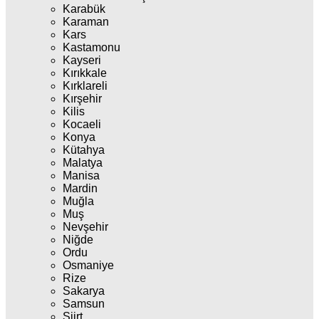
Karabük
Karaman
Kars
Kastamonu
Kayseri
Kırıkkale
Kırklareli
Kırşehir
Kilis
Kocaeli
Konya
Kütahya
Malatya
Manisa
Mardin
Muğla
Muş
Nevşehir
Niğde
Ordu
Osmaniye
Rize
Sakarya
Samsun
Siirt