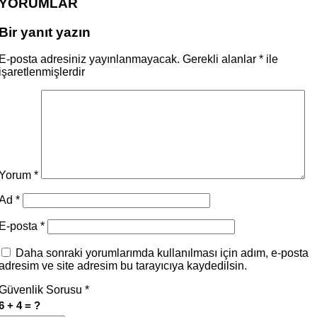
YORUMLAR
Bir yanıt yazın
E-posta adresiniz yayınlanmayacak.
Gerekli alanlar
*
ile
işaretlenmişlerdir
Yorum
*
Ad
*
E-posta
*
Daha sonraki yorumlarımda kullanılması için adım, e-posta
adresim ve site adresim bu tarayıcıya kaydedilsin.
Güvenlik Sorusu
*
6 + 4 = ?