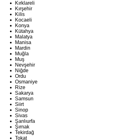
Kırklareli
Kırşehir
Kilis
Kocaeli
Konya
Kütahya
Malatya
Manisa
Mardin
Muğla
Muş
Nevşehir
Niğde
Ordu
Osmaniye
Rize
Sakarya
Samsun
Siirt
Sinop
Sivas
Şanlıurfa
Şırnak
Tekirdağ
Tokat