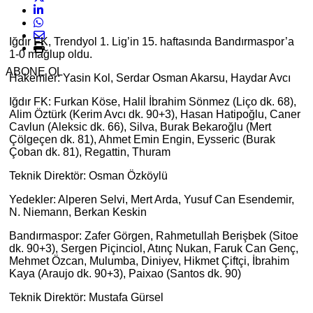
Iğdır FK, Trendyol 1. Lig’in 15. haftasında Bandırmaspor’a
1-0 mağlup oldu.
ABONE OL
Hakemler: Yasin Kol, Serdar Osman Akarsu, Haydar Avcı
Iğdır FK: Furkan Köse, Halil İbrahim Sönmez (Liço dk. 68),
Alim Öztürk (Kerim Avcı dk. 90+3), Hasan Hatipoğlu, Caner
Cavlun (Aleksic dk. 66), Silva, Burak Bekaroğlu (Mert
Çölgeçen dk. 81), Ahmet Emin Engin, Eysseric (Burak
Çoban dk. 81), Regattin, Thuram
Teknik Direktör: Osman Özköylü
Yedekler: Alperen Selvi, Mert Arda, Yusuf Can Esendemir,
N. Niemann, Berkan Keskin
Bandırmaspor: Zafer Görgen, Rahmetullah Berişbek (Sitoe
dk. 90+3), Sergen Piçinciol, Atınç Nukan, Faruk Can Genç,
Mehmet Özcan, Mulumba, Diniyev, Hikmet Çiftçi, İbrahim
Kaya (Araujo dk. 90+3), Paixao (Santos dk. 90)
Teknik Direktör: Mustafa Gürsel