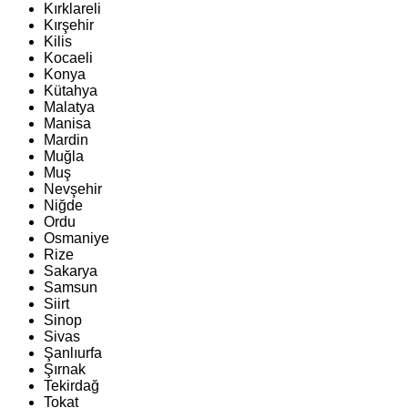
Kırklareli
Kırşehir
Kilis
Kocaeli
Konya
Kütahya
Malatya
Manisa
Mardin
Muğla
Muş
Nevşehir
Niğde
Ordu
Osmaniye
Rize
Sakarya
Samsun
Siirt
Sinop
Sivas
Şanlıurfa
Şırnak
Tekirdağ
Tokat