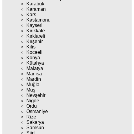
Karabük
Karaman
Kars
Kastamonu
Kayseri
Kırıkkale
Kırklareli
Kırşehir
Kilis
Kocaeli
Konya
Kütahya
Malatya
Manisa
Mardin
Muğla
Muş
Nevşehir
Niğde
Ordu
Osmaniye
Rize
Sakarya
Samsun
Siirt