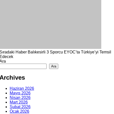
Sıradaki Haber
Balıkesirli 3 Sporcu EYOC’ta Türkiye’yi Temsil
Edecek
Ara
Ara
Archives
Haziran 2026
Mayıs 2026
Nisan 2026
Mart 2026
Şubat 2026
Ocak 2026