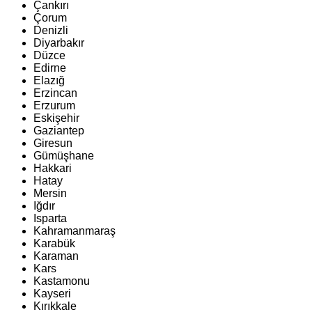
Çankırı
Çorum
Denizli
Diyarbakır
Düzce
Edirne
Elazığ
Erzincan
Erzurum
Eskişehir
Gaziantep
Giresun
Gümüşhane
Hakkari
Hatay
Mersin
Iğdır
Isparta
Kahramanmaraş
Karabük
Karaman
Kars
Kastamonu
Kayseri
Kırıkkale