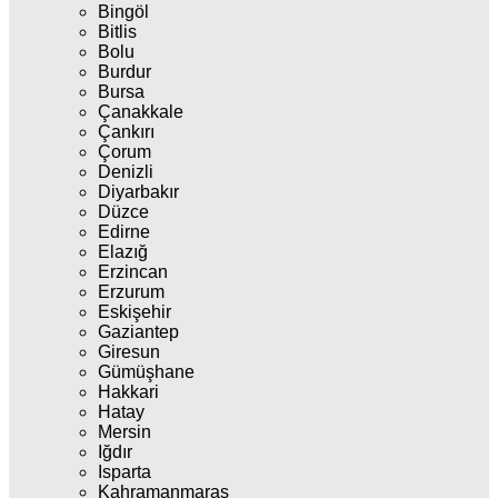
Bingöl
Bitlis
Bolu
Burdur
Bursa
Çanakkale
Çankırı
Çorum
Denizli
Diyarbakır
Düzce
Edirne
Elazığ
Erzincan
Erzurum
Eskişehir
Gaziantep
Giresun
Gümüşhane
Hakkari
Hatay
Mersin
Iğdır
Isparta
Kahramanmaraş