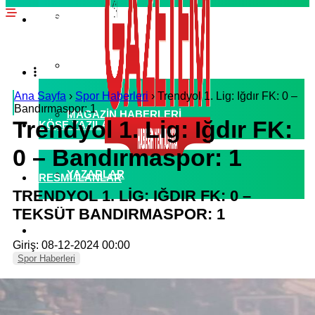
EKONOMI HABERLERI
SPOR HABERLERI
POLITIKA HABERLERI
RÖPORTAJLAR
Ana Sayfa
›
Spor Haberleri
›
Trendyol 1. Lig: Iğdır FK: 0 –
Bandırmaspor: 1
MAGAZIN HABERLERI
Trendyol 1. Lig: Iğdır FK:
KÖŞE YAZILARI
0 – Bandırmaspor: 1
YAZARLAR
RESMI İLANLAR
TRENDYOL 1. LİG: IĞDIR FK: 0 –
TEKSÜT BANDIRMASPOR: 1
KÜNYE
Giriş: 08-12-2024 00:00
Spor Haberleri