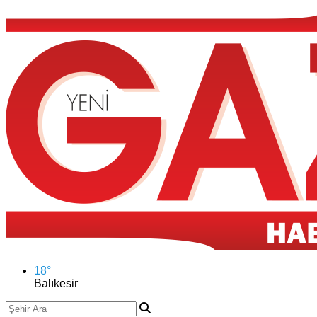
18
°
Balıkesir