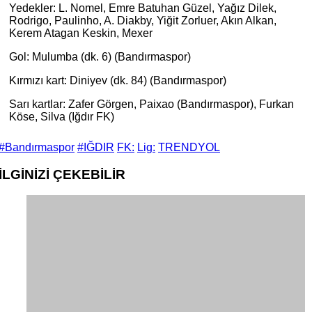
Yedekler: L. Nomel, Emre Batuhan Güzel, Yağız Dilek,
Rodrigo, Paulinho, A. Diakby, Yiğit Zorluer, Akın Alkan,
Kerem Atagan Keskin, Mexer
Gol: Mulumba (dk. 6) (Bandırmaspor)
Kırmızı kart: Diniyev (dk. 84) (Bandırmaspor)
Sarı kartlar: Zafer Görgen, Paixao (Bandırmaspor), Furkan
Köse, Silva (Iğdır FK)
#Bandırmaspor
#IĞDIR
FK:
Lig:
TRENDYOL
İLGİNİZİ
ÇEKEBİLİR