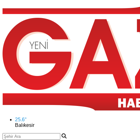
25.6
°
Balıkesir