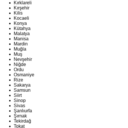
Kırklareli
Kırşehir
Kilis
Kocaeli
Konya
Kütahya
Malatya
Manisa
Mardin
Muğla
Muş
Nevşehir
Niğde
Ordu
Osmaniye
Rize
Sakarya
Samsun
Siirt
Sinop
Sivas
Şanlıurfa
Şırnak
Tekirdağ
Tokat