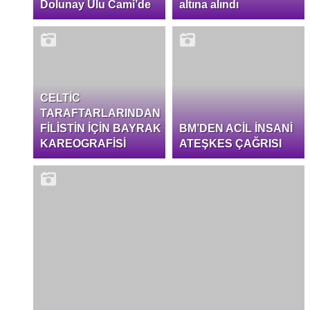
Dolunay Ulu Cami’de
altına alındı
CELTİC
TARAFTARLARINDAN
FİLİSTİN İÇİN BAYRAK
BM’DEN ACİL İNSANİ
KAREOGRAFİSİ
ATEŞKES ÇAĞRISI