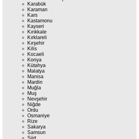
Karabük
Karaman
Kars
Kastamonu
Kayseri
Kırıkkale
Kırklareli
Kırşehir
Kilis
Kocaeli
Konya
Kütahya
Malatya
Manisa
Mardin
Muğla
Muş
Nevşehir
Niğde
Ordu
Osmaniye
Rize
Sakarya
Samsun
Siirt