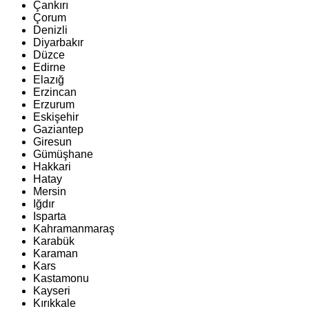
Çankırı
Çorum
Denizli
Diyarbakır
Düzce
Edirne
Elazığ
Erzincan
Erzurum
Eskişehir
Gaziantep
Giresun
Gümüşhane
Hakkari
Hatay
Mersin
Iğdır
Isparta
Kahramanmaraş
Karabük
Karaman
Kars
Kastamonu
Kayseri
Kırıkkale