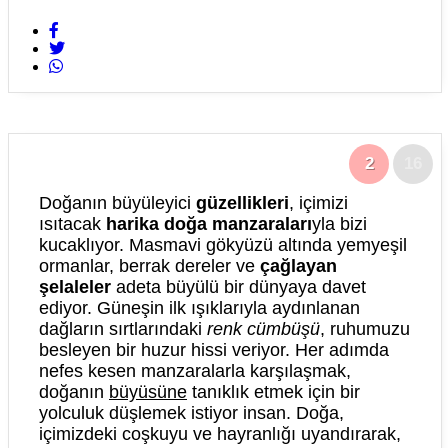
2
16
Doğanın büyüleyici
güzellikleri
, içimizi
ısıtacak
harika doğa manzaraları
yla bizi
kucaklıyor. Masmavi gökyüzü altında yemyeşil
ormanlar, berrak dereler ve
çağlayan
şelaleler
adeta büyülü bir dünyaya davet
ediyor. Güneşin ilk ışıklarıyla aydınlanan
dağların sırtlarındaki
renk cümbüşü
, ruhumuzu
besleyen bir huzur hissi veriyor. Her adımda
nefes kesen manzaralarla karşılaşmak,
doğanın
büyüsüne
tanıklık etmek için bir
yolculuk düşlemek istiyor insan. Doğa,
içimizdeki coşkuyu ve hayranlığı uyandırarak,