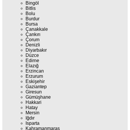
Bingöl
Bitlis
Bolu
Burdur
Bursa
Çanakkale
Çankırı
Çorum
Denizli
Diyarbakır
Düzce
Edirne
Elazığ
Erzincan
Erzurum
Eskişehir
Gaziantep
Giresun
Gümüşhane
Hakkari
Hatay
Mersin
Iğdır
Isparta
Kahramanmaraş