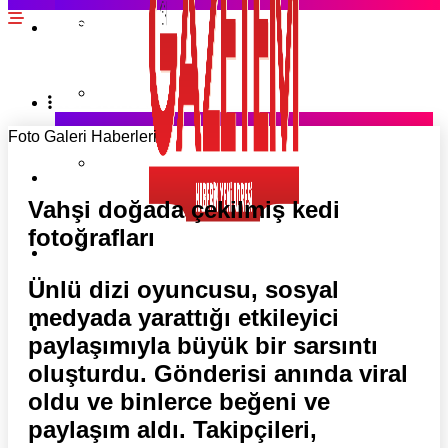
EKONOMI HABERLERI
SPOR HABERLERI
POLITIKA HABERLERI
RÖPORTAJLAR
Foto Galeri Haberleri
MAGAZIN HABERLERI
KÖŞE YAZILARI
Vahşi doğada çekilmiş kedi
fotoğrafları
YAZARLAR
RESMI İLANLAR
Ünlü dizi oyuncusu, sosyal
medyada yarattığı etkileyici
KÜNYE
paylaşımıyla büyük bir sarsıntı
oluşturdu. Gönderisi anında viral
oldu ve binlerce beğeni ve
paylaşım aldı. Takipçileri,