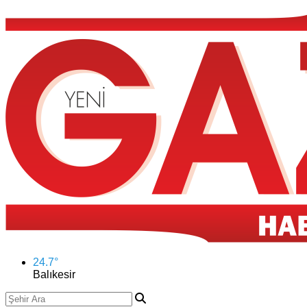
24.7
°
Balıkesir