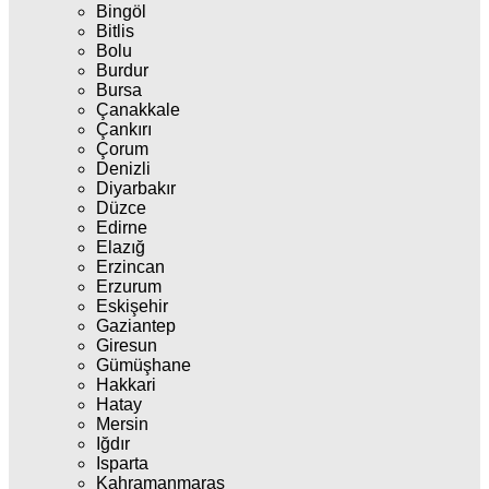
Bingöl
Bitlis
Bolu
Burdur
Bursa
Çanakkale
Çankırı
Çorum
Denizli
Diyarbakır
Düzce
Edirne
Elazığ
Erzincan
Erzurum
Eskişehir
Gaziantep
Giresun
Gümüşhane
Hakkari
Hatay
Mersin
Iğdır
Isparta
Kahramanmaraş