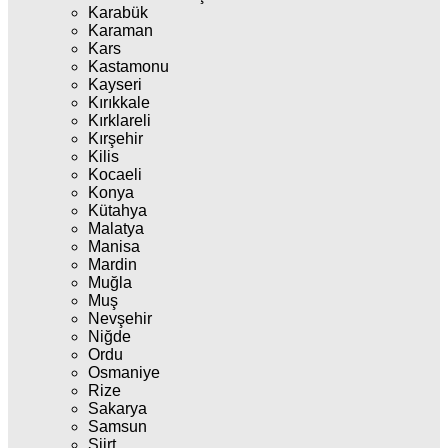
Karabük
Karaman
Kars
Kastamonu
Kayseri
Kırıkkale
Kırklareli
Kırşehir
Kilis
Kocaeli
Konya
Kütahya
Malatya
Manisa
Mardin
Muğla
Muş
Nevşehir
Niğde
Ordu
Osmaniye
Rize
Sakarya
Samsun
Siirt