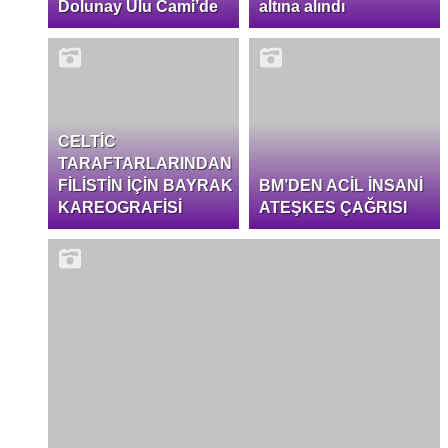
Dolunay Ulu Cami’de
altına alındı
CELTİC
TARAFTARLARINDAN
FİLİSTİN İÇİN BAYRAK
BM’DEN ACİL İNSANİ
KAREOGRAFİSİ
ATEŞKES ÇAĞRISI