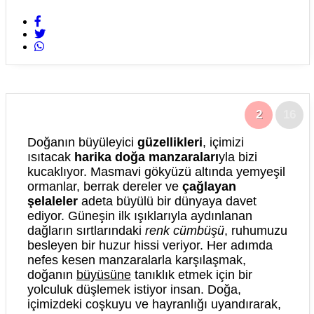
2
16
Doğanın büyüleyici
güzellikleri
, içimizi
ısıtacak
harika doğa manzaraları
yla bizi
kucaklıyor. Masmavi gökyüzü altında yemyeşil
ormanlar, berrak dereler ve
çağlayan
şelaleler
adeta büyülü bir dünyaya davet
ediyor. Güneşin ilk ışıklarıyla aydınlanan
dağların sırtlarındaki
renk cümbüşü
, ruhumuzu
besleyen bir huzur hissi veriyor. Her adımda
nefes kesen manzaralarla karşılaşmak,
doğanın
büyüsüne
tanıklık etmek için bir
yolculuk düşlemek istiyor insan. Doğa,
içimizdeki coşkuyu ve hayranlığı uyandırarak,