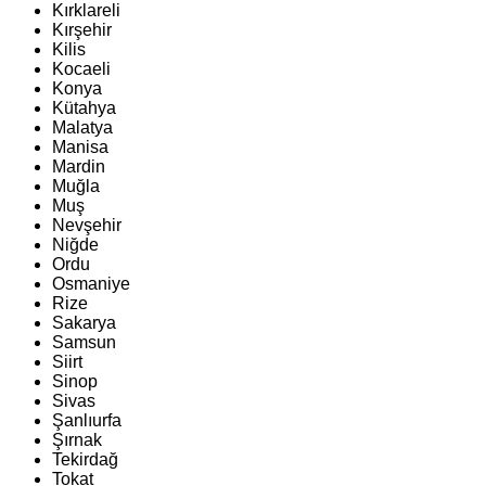
Kırklareli
Kırşehir
Kilis
Kocaeli
Konya
Kütahya
Malatya
Manisa
Mardin
Muğla
Muş
Nevşehir
Niğde
Ordu
Osmaniye
Rize
Sakarya
Samsun
Siirt
Sinop
Sivas
Şanlıurfa
Şırnak
Tekirdağ
Tokat