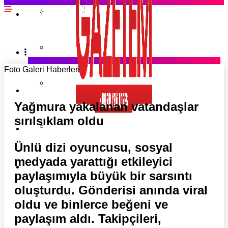
EKONOMI HABERLERI
SPOR HABERLERI
POLITIKA HABERLERI
RÖPORTAJLAR
Foto Galeri Haberleri
MAGAZIN HABERLERI
KÖŞE YAZILARI
Yağmura yakalanan vatandaşlar
sırılsıklam oldu
YAZARLAR
RESMI İLANLAR
Ünlü dizi oyuncusu, sosyal
medyada yarattığı etkileyici
KÜNYE
paylaşımıyla büyük bir sarsıntı
oluşturdu. Gönderisi anında viral
oldu ve binlerce beğeni ve
paylaşım aldı. Takipçileri,