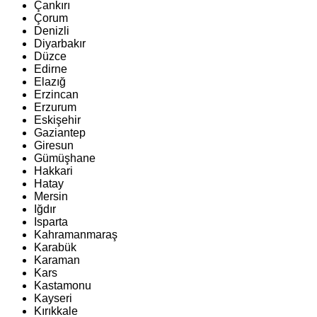
Çankırı
Çorum
Denizli
Diyarbakır
Düzce
Edirne
Elazığ
Erzincan
Erzurum
Eskişehir
Gaziantep
Giresun
Gümüşhane
Hakkari
Hatay
Mersin
Iğdır
Isparta
Kahramanmaraş
Karabük
Karaman
Kars
Kastamonu
Kayseri
Kırıkkale