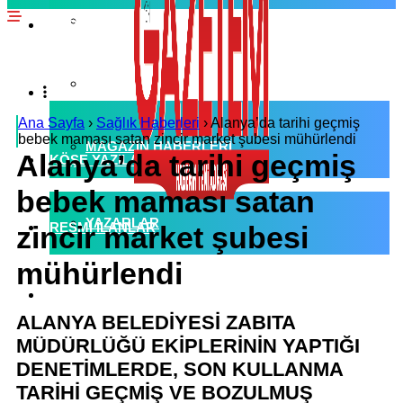
EKONOMI HABERLERI
SPOR HABERLERI
POLITIKA HABERLERI
RÖPORTAJLAR
Ana Sayfa
›
Sağlık Haberleri
›
Alanya’da tarihi geçmiş
bebek maması satan zincir market şubesi mühürlendi
MAGAZIN HABERLERI
Alanya’da tarihi geçmiş
KÖŞE YAZILARI
bebek maması satan
YAZARLAR
RESMI İLANLAR
zincir market şubesi
mühürlendi
KÜNYE
ALANYA BELEDİYESİ ZABITA
MÜDÜRLÜĞÜ EKİPLERİNİN YAPTIĞI
DENETİMLERDE, SON KULLANMA
TARİHİ GEÇMİŞ VE BOZULMUŞ