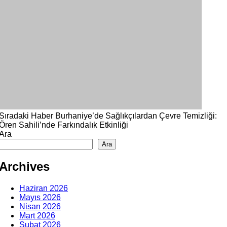
Sıradaki Haber
Burhaniye’de Sağlıkçılardan Çevre Temizliği:
Ören Sahili’nde Farkındalık Etkinliği
Ara
Ara
Archives
Haziran 2026
Mayıs 2026
Nisan 2026
Mart 2026
Şubat 2026