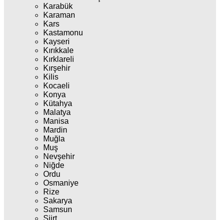
Karabük
Karaman
Kars
Kastamonu
Kayseri
Kırıkkale
Kırklareli
Kırşehir
Kilis
Kocaeli
Konya
Kütahya
Malatya
Manisa
Mardin
Muğla
Muş
Nevşehir
Niğde
Ordu
Osmaniye
Rize
Sakarya
Samsun
Siirt