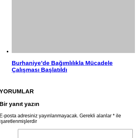
Burhaniye’de Bağımlılıkla Mücadele
Çalışması Başlatıldı
YORUMLAR
Bir yanıt yazın
E-posta adresiniz yayınlanmayacak.
Gerekli alanlar
*
ile
işaretlenmişlerdir