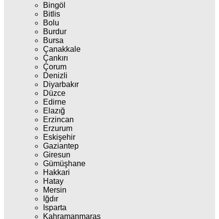
Bingöl
Bitlis
Bolu
Burdur
Bursa
Çanakkale
Çankırı
Çorum
Denizli
Diyarbakır
Düzce
Edirne
Elazığ
Erzincan
Erzurum
Eskişehir
Gaziantep
Giresun
Gümüşhane
Hakkari
Hatay
Mersin
Iğdır
Isparta
Kahramanmaraş