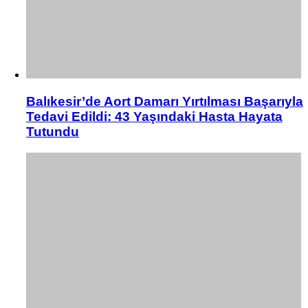
Balıkesir’de Aort Damarı Yırtılması Başarıyla
Tedavi Edildi: 43 Yaşındaki Hasta Hayata
Tutundu