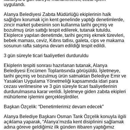
uygulandı.
Alanya Belediyesi Zabıta Müdürlüğü ekiplerinin halk
sağlığını korumak için kent genelinde yaptığı denetimlerde,
zincir market şubesinin son kullanma tarihi geçmiş ve
bozulmuş ürün sattığı tespit edilerek, tutanak tutuldu.
Ekiplerce yapılan denetimde, tarihi geçmiş ekmek türevleri,
bebek maması, ceviz, Kıbrıs tatlısı, galeta, cips ve makarna
sosunun rafta satışına devam edildiği tespit edildi.
3 gün süreyle ticari faaliyetleri durduruldu
Ekiplerin tespiti sonrası hazırlanan tutanak, Alanya
Belediyesi Encümen Toplantısında görüşüldü. İşletmeye,
tarihi geçmiş ve bozulmuş ürün satmaktan Belediye Emir ve
Yasakları Uygulama Yönetmeliği kapsamında idari para
cezası verilmesine ve 3 gün süreyle ticari faaliyetlerinin
durdurulmasına karar verildi. İşletmeye giden zabıta ekipleri
mühürleme işlemini gerçekleştirdiler.
Başkan Özçelik: “Denetimlerimiz devam edecek”
Alanya Belediye Başkanı Osman Tarık Özçelik konuyla ilgili
açıklama yaparak, “Alanya’mızda kent disiplinini sağlamak
adına göreve geldiğimiz ilk günden itibaren yaptığımız