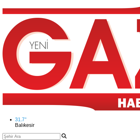
31.7
°
Balıkesir