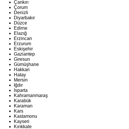
Çankırı
Çorum
Denizli
Diyarbakır
Düzce
Edirne
Elazığ
Erzincan
Erzurum
Eskişehir
Gaziantep
Giresun
Gümüşhane
Hakkari
Hatay
Mersin
Iğdır
Isparta
Kahramanmaraş
Karabük
Karaman
Kars
Kastamonu
Kayseri
Kırıkkale