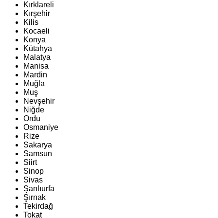
Kırklareli
Kırşehir
Kilis
Kocaeli
Konya
Kütahya
Malatya
Manisa
Mardin
Muğla
Muş
Nevşehir
Niğde
Ordu
Osmaniye
Rize
Sakarya
Samsun
Siirt
Sinop
Sivas
Şanlıurfa
Şırnak
Tekirdağ
Tokat