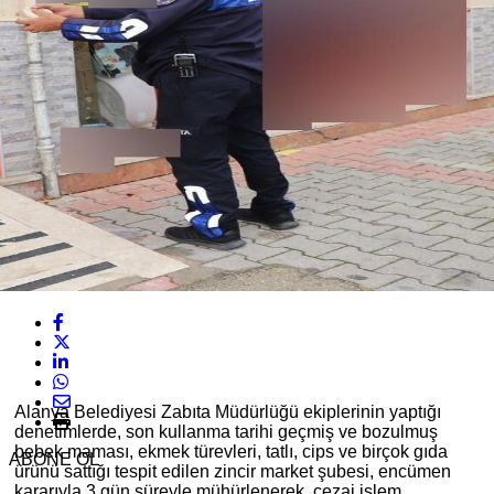
Alanya Belediyesi Zabıta Müdürlüğü ekiplerinin yaptığı
denetimlerde, son kullanma tarihi geçmiş ve bozulmuş
bebek maması, ekmek türevleri, tatlı, cips ve birçok gıda
ABONE OL
ürünü sattığı tespit edilen zincir market şubesi, encümen
kararıyla 3 gün süreyle mühürlenerek, cezai işlem