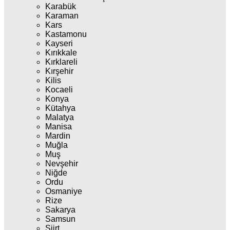
Karabük
Karaman
Kars
Kastamonu
Kayseri
Kırıkkale
Kırklareli
Kırşehir
Kilis
Kocaeli
Konya
Kütahya
Malatya
Manisa
Mardin
Muğla
Muş
Nevşehir
Niğde
Ordu
Osmaniye
Rize
Sakarya
Samsun
Siirt