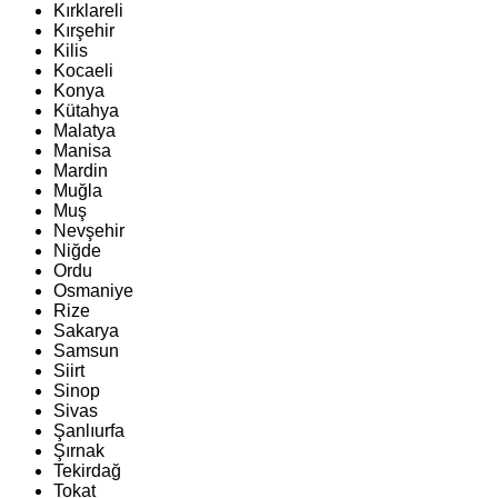
Kırklareli
Kırşehir
Kilis
Kocaeli
Konya
Kütahya
Malatya
Manisa
Mardin
Muğla
Muş
Nevşehir
Niğde
Ordu
Osmaniye
Rize
Sakarya
Samsun
Siirt
Sinop
Sivas
Şanlıurfa
Şırnak
Tekirdağ
Tokat