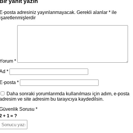
Bir yanıt yazın
E-posta adresiniz yayınlanmayacak.
Gerekli alanlar
*
ile
işaretlenmişlerdir
Yorum
*
Ad
*
E-posta
*
Daha sonraki yorumlarımda kullanılması için adım, e-posta
adresim ve site adresim bu tarayıcıya kaydedilsin.
Güvenlik Sorusu
*
2 + 1 = ?