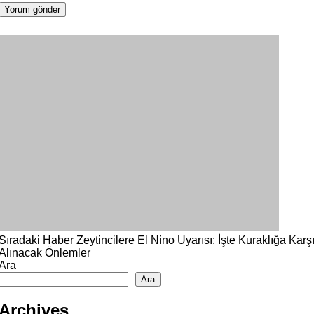
Sıradaki Haber
Zeytincilere El Nino Uyarısı: İşte Kuraklığa Karş
Alınacak Önlemler
Ara
Ara
Archives