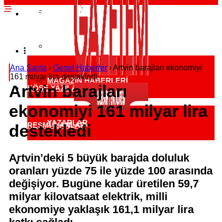
EKONOMI HABERLERI
SPOR HABERLERI
POLITIKA HABERLERI
RÖPORTAJLAR
Ana Sayfa
›
Genel Haberler
›
Artvin barajları ekonomiyi
161 milyar lira destekledi
MAGAZIN HABERLERI
Artvin barajları
KÖŞE YAZILARI
ekonomiyi 161 milyar lira
YAZARLAR
RESMI İLANLAR
destekledi
Artvin’deki 5 büyük barajda doluluk
KÜNYE
oranları yüzde 75 ile yüzde 100 arasında
değişiyor. Bugüne kadar üretilen 59,7
milyar kilovatsaat elektrik, milli
ekonomiye yaklaşık 161,1 milyar lira