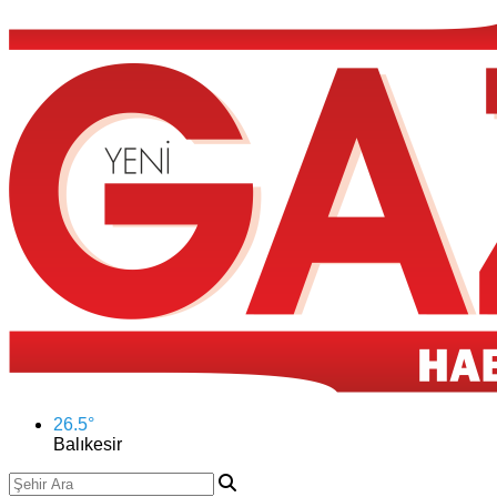
26.5
°
Balıkesir