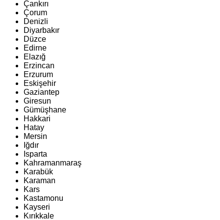
Çankırı
Çorum
Denizli
Diyarbakır
Düzce
Edirne
Elazığ
Erzincan
Erzurum
Eskişehir
Gaziantep
Giresun
Gümüşhane
Hakkari
Hatay
Mersin
Iğdır
Isparta
Kahramanmaraş
Karabük
Karaman
Kars
Kastamonu
Kayseri
Kırıkkale