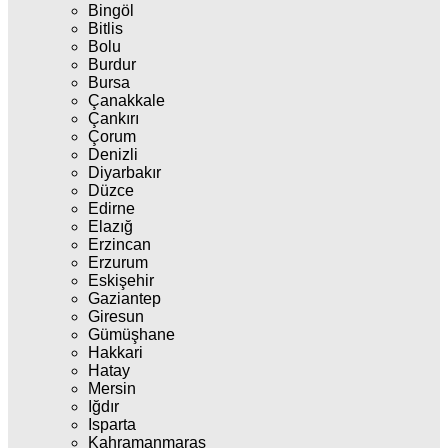
Bingöl
Bitlis
Bolu
Burdur
Bursa
Çanakkale
Çankırı
Çorum
Denizli
Diyarbakır
Düzce
Edirne
Elazığ
Erzincan
Erzurum
Eskişehir
Gaziantep
Giresun
Gümüşhane
Hakkari
Hatay
Mersin
Iğdır
Isparta
Kahramanmaraş