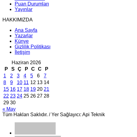
Puan Durumları
Yayınlar
HAKKIMIZDA
Ana Sayfa
Yazarlar
Künye
Gizlilik Politikası
İletişim
Haziran 2026
P
S
Ç
P
C
C
P
1
2
3
4
5
6
7
8
9
10
11
12
13
14
15
16
17
18
19
20
21
22
23
24
25
26
27
28
29
30
« May
Tüm Hakları Saklıdır. / Yer Sağlayıcı: Api Teknik