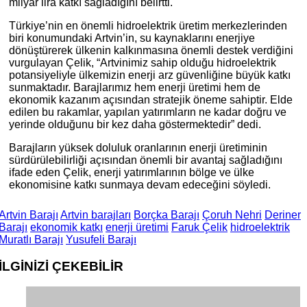
milyar lira katkı sağladığını belirtti.
Türkiye’nin en önemli hidroelektrik üretim merkezlerinden
biri konumundaki Artvin’in, su kaynaklarını enerjiye
dönüştürerek ülkenin kalkınmasına önemli destek verdiğini
vurgulayan Çelik, “Artvinimiz sahip olduğu hidroelektrik
potansiyeliyle ülkemizin enerji arz güvenliğine büyük katkı
sunmaktadır. Barajlarımız hem enerji üretimi hem de
ekonomik kazanım açısından stratejik öneme sahiptir. Elde
edilen bu rakamlar, yapılan yatırımların ne kadar doğru ve
yerinde olduğunu bir kez daha göstermektedir” dedi.
Barajların yüksek doluluk oranlarının enerji üretiminin
sürdürülebilirliği açısından önemli bir avantaj sağladığını
ifade eden Çelik, enerji yatırımlarının bölge ve ülke
ekonomisine katkı sunmaya devam edeceğini söyledi.
Artvin Barajı
Artvin barajları
Borçka Barajı
Çoruh Nehri
Deriner
Barajı
ekonomik katkı
enerji üretimi
Faruk Çelik
hidroelektrik
Muratlı Barajı
Yusufeli Barajı
İLGİNİZİ
ÇEKEBİLİR