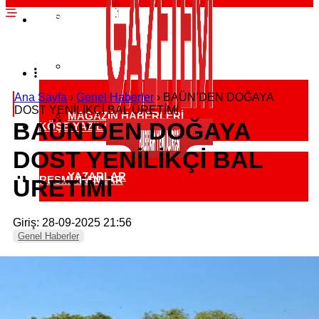
EKONOMI HABERLERI
SPOR HABERLERI
POLITIKA HABERLERI
RÖPORTAJLAR
Ana Sayfa
›
Genel Haberler
›
BAÜN’DEN DOĞAYA
DOST YENİLİKÇİ BAL ÜRETİMİ
MAGAZIN HABERLERI
BAÜN’DEN DOĞAYA
KÖŞE YAZILARI
DOST YENİLİKÇİ BAL
YAZARLAR
RESMI İLANLAR
ÜRETİMİ
Giriş: 28-09-2025 21:56
KÜNYE
Genel Haberler