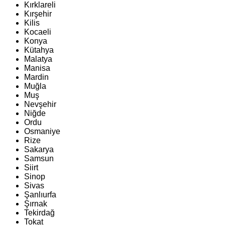
Kırklareli
Kırşehir
Kilis
Kocaeli
Konya
Kütahya
Malatya
Manisa
Mardin
Muğla
Muş
Nevşehir
Niğde
Ordu
Osmaniye
Rize
Sakarya
Samsun
Siirt
Sinop
Sivas
Şanlıurfa
Şırnak
Tekirdağ
Tokat