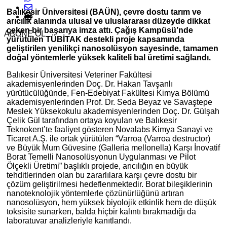
Balıkesir Üniversitesi (BAÜN), çevre dostu tarım ve
arıcılık alanında ulusal ve uluslararası düzeyde dikkat
çeken bir başarıya imza attı. Çağış Kampüsü’nde
ABONE OL
yürütülen TÜBİTAK destekli proje kapsamında
geliştirilen yenilikçi nanosolüsyon sayesinde, tamamen
doğal yöntemlerle yüksek kaliteli bal üretimi sağlandı.
Balıkesir Üniversitesi Veteriner Fakültesi
akademisyenlerinden Doç. Dr. Hakan Tavşanlı
yürütücülüğünde, Fen-Edebiyat Fakültesi Kimya Bölümü
akademisyenlerinden Prof. Dr. Seda Beyaz ve Savaştepe
Meslek Yüksekokulu akademisyenlerinden Doç. Dr. Gülşah
Çelik Gül tarafından ortaya koyulan ve Balıkesir
Teknokent’te faaliyet gösteren Novalabs Kimya Sanayi ve
Ticaret A.Ş. ile ortak yürütülen “Varroa (Varroa destructor)
ve Büyük Mum Güvesine (Galleria mellonella) Karşı İnovatif
Borat Temelli Nanosolüsyonun Uygulanması ve Pilot
Ölçekli Üretimi” başlıklı projede, arıcılığın en büyük
tehditlerinden olan bu zararlılara karşı çevre dostu bir
çözüm geliştirilmesi hedeflenmektedir. Borat bileşiklerinin
nanoteknolojik yöntemlerle çözünürlüğünü artıran
nanosolüsyon, hem yüksek biyolojik etkinlik hem de düşük
toksisite sunarken, balda hiçbir kalıntı bırakmadığı da
laboratuvar analizleriyle kanıtlandı.