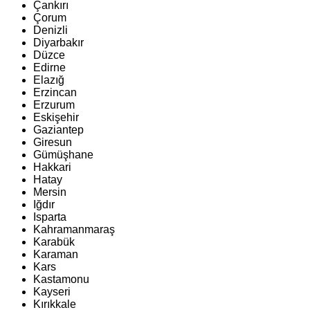
Çankırı
Çorum
Denizli
Diyarbakır
Düzce
Edirne
Elazığ
Erzincan
Erzurum
Eskişehir
Gaziantep
Giresun
Gümüşhane
Hakkari
Hatay
Mersin
Iğdır
Isparta
Kahramanmaraş
Karabük
Karaman
Kars
Kastamonu
Kayseri
Kırıkkale