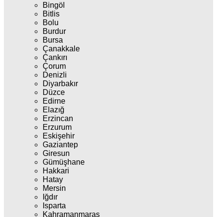
Bingöl
Bitlis
Bolu
Burdur
Bursa
Çanakkale
Çankırı
Çorum
Denizli
Diyarbakır
Düzce
Edirne
Elazığ
Erzincan
Erzurum
Eskişehir
Gaziantep
Giresun
Gümüşhane
Hakkari
Hatay
Mersin
Iğdır
Isparta
Kahramanmaraş