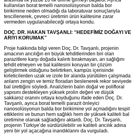
kullanılan borat temelli nanosolüsyonun balda bor
birikimine neden olmadığı da laboratuvar sonuçlarıyla
tescillenerek, çevreci üretimin ürün kalitesine zarar
vermeden uygulanabileceği ortaya kondu.
DOÇ. DR. HAKAN TAVŞANLI: “HEDEFİMİZ DOĞAYI VE
ARIYI KORUMAK”
Proje hakkında bilgi veren Doç. Dr. Tavşanlı, projenin
amacının arıcılığın en büyük tehditlerinden biri olan
parazitlere karşı doğada kalıntı bırakmayan, arı sağlığını
tehdit etmeyen ve bal kalitesini koruyan bir çözüm
geliştirmek olduğunu belirtirken, kampüs içerisinde
kirleticilerden uzak ve izole bir alanda yürütülen çalışmada
arıların zengin ve temiz floradan beslenerek rekor seviyede
bal ürettiğini söyledi. Analizlerin balın doğal ve polifloral
yapısını destekleyen yüksek prolin değeri ve düşük
sakkaroz oranını ortaya koyduğunu ifade eden Doç. Dr.
Tavşanlı, ayrıca borat temelli parazit önleyici
nanosolüsyonun balda bor birikimine yol açmadığını tespit
ettiklerini ve bunun hem sağlıklı hem de yüksek kaliteli bal
üretimine olanak sağladığını aktardı. Doç. Dr. Tavşanlı,
projenin Türkiye’de sürdürülebilir ve kaliteli arıcılık adına
yeni bir yol açacağına inandıklarını da vurguladı.