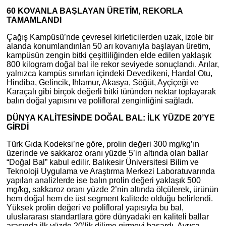
60 KOVANLA BAŞLAYAN ÜRETİM, REKORLA
TAMAMLANDI
Çağış Kampüsü’nde çevresel kirleticilerden uzak, izole bir
alanda konumlandırılan 50 arı kovanıyla başlayan üretim,
kampüsün zengin bitki çeşitliliğinden elde edilen yaklaşık
800 kilogram doğal bal ile rekor seviyede sonuçlandı. Arılar,
yalnızca kampüs sınırları içindeki Devedikeni, Hardal Otu,
Hindiba, Gelincik, Ihlamur, Akasya, Söğüt, Ayçiçeği ve
Karaçalı gibi birçok değerli bitki türünden nektar toplayarak
balın doğal yapısını ve polifloral zenginliğini sağladı.
DÜNYA KALİTESİNDE DOĞAL BAL: İLK YÜZDE 20’YE
GİRDİ
Türk Gıda Kodeksi’ne göre, prolin değeri 300 mg/kg’ın
üzerinde ve sakkaroz oranı yüzde 5’in altında olan ballar
“Doğal Bal” kabul edilir. Balıkesir Üniversitesi Bilim ve
Teknoloji Uygulama ve Araştırma Merkezi Laboratuvarında
yapılan analizlerde ise balın prolin değeri yaklaşık 500
mg/kg, sakkaroz oranı yüzde 2’nin altında ölçülerek, ürünün
hem doğal hem de üst segment kalitede olduğu belirlendi.
Yüksek prolin değeri ve polifloral yapısıyla bu bal,
uluslararası standartlara göre dünyadaki en kaliteli ballar
arasında ilk yüzde 20’lik dilime girmeyi başardı. Ayrıca