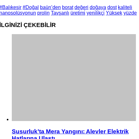
#Balıkesir
#Doğal
baün’den
borat
değeri
doğaya
dost
kaliteli
nanosolüsyonun
prolin
Tavşanlı
üreti̇mi̇
yeni̇li̇kçi̇
Yüksek
yüzde
İLGİNİZİ
ÇEKEBİLİR
Susurluk’ta Mera Yangını: Alevler Elektrik
Hatlarına Ulaştı