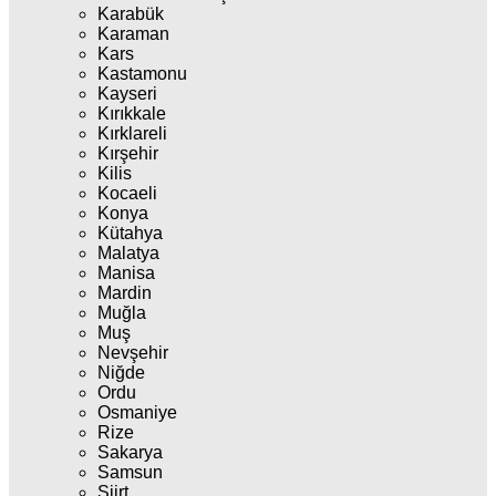
Karabük
Karaman
Kars
Kastamonu
Kayseri
Kırıkkale
Kırklareli
Kırşehir
Kilis
Kocaeli
Konya
Kütahya
Malatya
Manisa
Mardin
Muğla
Muş
Nevşehir
Niğde
Ordu
Osmaniye
Rize
Sakarya
Samsun
Siirt