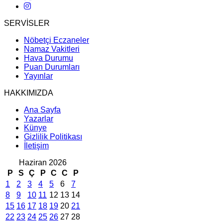
SERVİSLER
Nöbetçi Eczaneler
Namaz Vakitleri
Hava Durumu
Puan Durumları
Yayınlar
HAKKIMIZDA
Ana Sayfa
Yazarlar
Künye
Gizlilik Politikası
İletişim
Haziran 2026
P
S
Ç
P
C
C
P
1
2
3
4
5
6
7
8
9
10
11
12
13
14
15
16
17
18
19
20
21
22
23
24
25
26
27
28