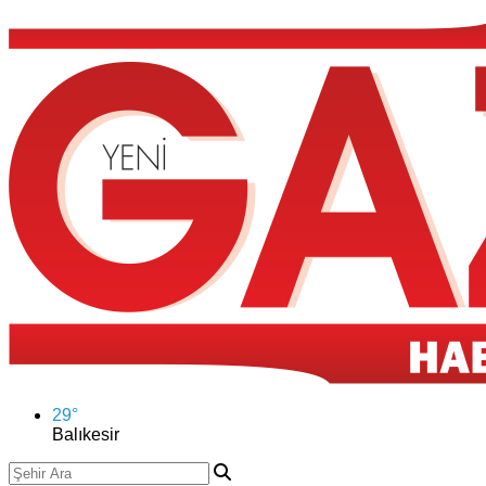
29
°
Balıkesir