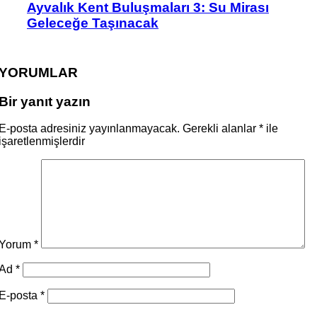
Ayvalık Kent Buluşmaları 3: Su Mirası
Geleceğe Taşınacak
YORUMLAR
Bir yanıt yazın
E-posta adresiniz yayınlanmayacak.
Gerekli alanlar
*
ile
işaretlenmişlerdir
Yorum
*
Ad
*
E-posta
*