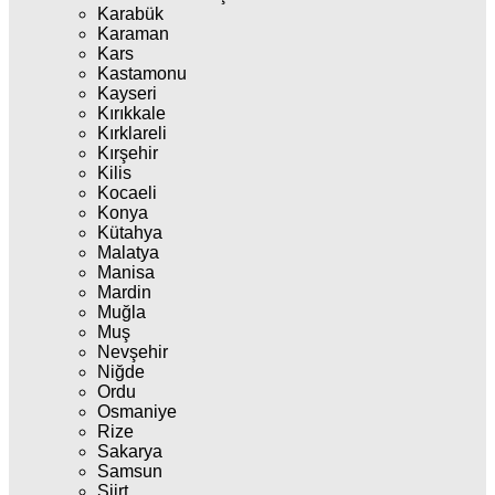
Karabük
Karaman
Kars
Kastamonu
Kayseri
Kırıkkale
Kırklareli
Kırşehir
Kilis
Kocaeli
Konya
Kütahya
Malatya
Manisa
Mardin
Muğla
Muş
Nevşehir
Niğde
Ordu
Osmaniye
Rize
Sakarya
Samsun
Siirt