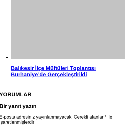
Balıkesir İlçe Müftüleri Toplantısı
Burhaniye’de Gerçekleştirildi
YORUMLAR
Bir yanıt yazın
E-posta adresiniz yayınlanmayacak.
Gerekli alanlar
*
ile
işaretlenmişlerdir