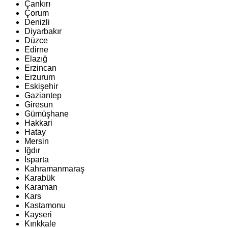
Çankırı
Çorum
Denizli
Diyarbakır
Düzce
Edirne
Elazığ
Erzincan
Erzurum
Eskişehir
Gaziantep
Giresun
Gümüşhane
Hakkari
Hatay
Mersin
Iğdır
Isparta
Kahramanmaraş
Karabük
Karaman
Kars
Kastamonu
Kayseri
Kırıkkale