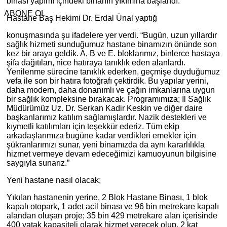
binası yapımı içindeki binanın yıkımına başlandı.
ABONE OL
Hastane Baş Hekimi Dr. Erdal Ünal yaptığ
konuşmasında şu ifadelere yer verdi. “Bugün, uzun yıllardır
sağlık hizmeti sunduğumuz hastane binamızın önünde son
kez bir araya geldik. A, B ve E. bloklarımız, binlerce hastaya
şifa dağıtılan, nice hatıraya tanıklık eden alanlardı.
Yenilenme sürecine tanıklık ederken, geçmişe duyduğumuz
vefa ile son bir hatıra fotoğrafı çektirdik. Bu yapılar yerini,
daha modern, daha donanımlı ve çağın imkanlarına uygun
bir sağlık kompleksine bırakacak. Programımıza; İl Sağlık
Müdürümüz Uz. Dr. Serkan Kadir Keskin ve diğer daire
başkanlarımız katılım sağlamışlardır. Nazik destekleri ve
kıymetli katılımları için teşekkür ederiz. Tüm ekip
arkadaşlarımıza bugüne kadar verdikleri emekler için
şükranlarımızı sunar, yeni binamızda da aynı kararlılıkla
hizmet vermeye devam edeceğimizi kamuoyunun bilgisine
saygıyla sunarız.”
Yeni hastane nasıl olacak;
Yıkılan hastanenin yerine, 2 Blok Hastane Binası, 1 blok
kapalı otopark, 1 adet acil binası ve 96 bin metrekare kapalı
alandan oluşan proje; 35 bin 429 metrekare alan içerisinde
400 yatak kapasiteli olarak hizmet verecek olup, 2 kat