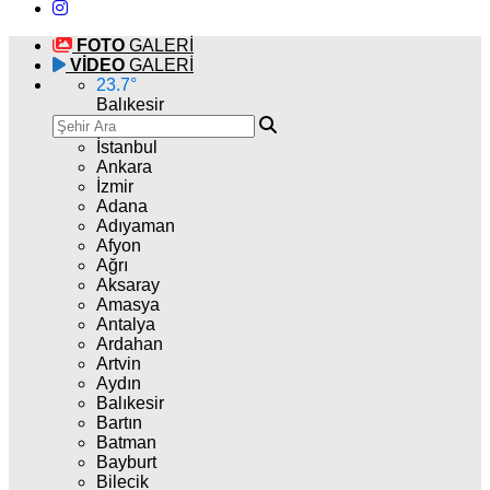
FOTO
GALERİ
VİDEO
GALERİ
23.7
°
Balıkesir
İstanbul
Ankara
İzmir
Adana
Adıyaman
Afyon
Ağrı
Aksaray
Amasya
Antalya
Ardahan
Artvin
Aydın
Balıkesir
Bartın
Batman
Bayburt
Bilecik