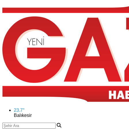
23.7
°
Balıkesir