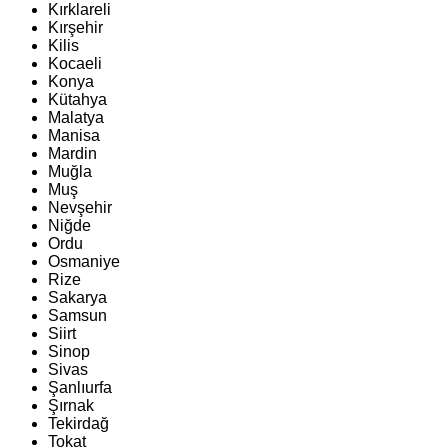
Kırklareli
Kırşehir
Kilis
Kocaeli
Konya
Kütahya
Malatya
Manisa
Mardin
Muğla
Muş
Nevşehir
Niğde
Ordu
Osmaniye
Rize
Sakarya
Samsun
Siirt
Sinop
Sivas
Şanlıurfa
Şırnak
Tekirdağ
Tokat