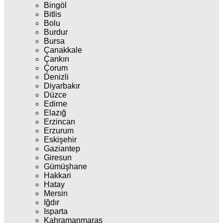
Bingöl
Bitlis
Bolu
Burdur
Bursa
Çanakkale
Çankırı
Çorum
Denizli
Diyarbakır
Düzce
Edirne
Elazığ
Erzincan
Erzurum
Eskişehir
Gaziantep
Giresun
Gümüşhane
Hakkari
Hatay
Mersin
Iğdır
Isparta
Kahramanmaraş