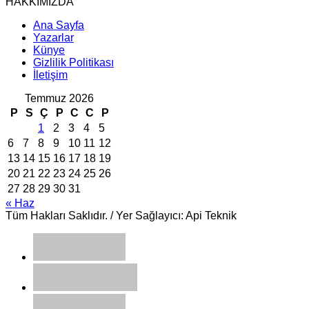
HAKKIMIZDA
Ana Sayfa
Yazarlar
Künye
Gizlilik Politikası
İletişim
Temmuz 2026
P
S
Ç
P
C
C
P
1
2
3
4
5
6
7
8
9
10
11
12
13
14
15
16
17
18
19
20
21
22
23
24
25
26
27
28
29
30
31
« Haz
Tüm Hakları Saklıdır. / Yer Sağlayıcı: Api Teknik