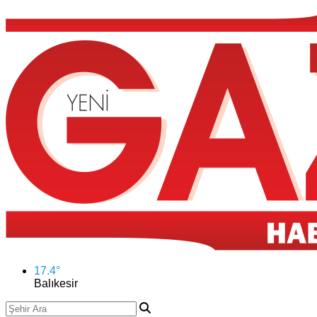
17.4
°
Balıkesir