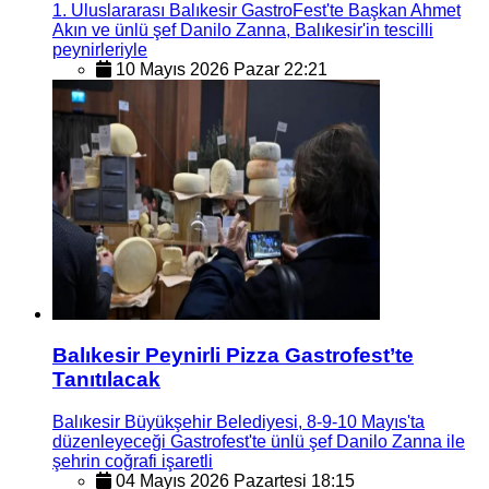
1. Uluslararası Balıkesir GastroFest'te Başkan Ahmet
Akın ve ünlü şef Danilo Zanna, Balıkesir'in tescilli
peynirleriyle
10 Mayıs 2026 Pazar 22:21
Balıkesir Peynirli Pizza Gastrofest’te
Tanıtılacak
Balıkesir Büyükşehir Belediyesi, 8-9-10 Mayıs'ta
düzenleyeceği Gastrofest'te ünlü şef Danilo Zanna ile
şehrin coğrafi işaretli
04 Mayıs 2026 Pazartesi 18:15