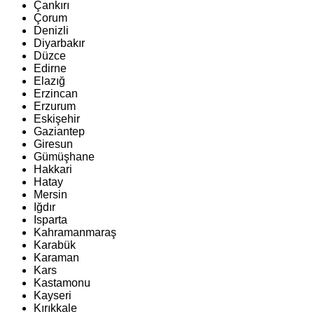
Çankırı
Çorum
Denizli
Diyarbakır
Düzce
Edirne
Elazığ
Erzincan
Erzurum
Eskişehir
Gaziantep
Giresun
Gümüşhane
Hakkari
Hatay
Mersin
Iğdır
Isparta
Kahramanmaraş
Karabük
Karaman
Kars
Kastamonu
Kayseri
Kırıkkale