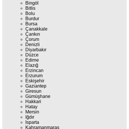
Bingöl
Bitlis
Bolu
Burdur
Bursa
Çanakkale
Çankırı
Çorum
Denizli
Diyarbakır
Düzce
Edirne
Elazığ
Erzincan
Erzurum
Eskişehir
Gaziantep
Giresun
Gümüşhane
Hakkari
Hatay
Mersin
Iğdır
Isparta
Kahramanmaraş