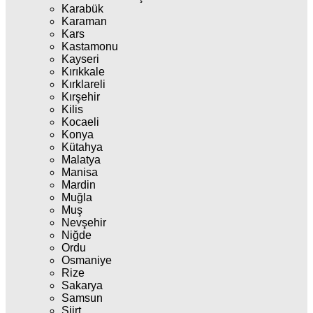
Karabük
Karaman
Kars
Kastamonu
Kayseri
Kırıkkale
Kırklareli
Kırşehir
Kilis
Kocaeli
Konya
Kütahya
Malatya
Manisa
Mardin
Muğla
Muş
Nevşehir
Niğde
Ordu
Osmaniye
Rize
Sakarya
Samsun
Siirt