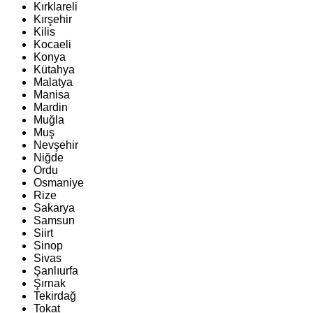
Kırklareli
Kırşehir
Kilis
Kocaeli
Konya
Kütahya
Malatya
Manisa
Mardin
Muğla
Muş
Nevşehir
Niğde
Ordu
Osmaniye
Rize
Sakarya
Samsun
Siirt
Sinop
Sivas
Şanlıurfa
Şırnak
Tekirdağ
Tokat