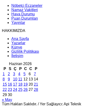
Nöbetçi Eczaneler
Namaz Vakitleri
Hava Durumu
Puan Durumları
Yayınlar
HAKKIMIZDA
Ana Sayfa
Yazarlar
Künye
Gizlilik Politikası
İletişim
Haziran 2026
P
S
Ç
P
C
C
P
1
2
3
4
5
6
7
8
9
10
11
12
13
14
15
16
17
18
19
20
21
22
23
24
25
26
27
28
29
30
« May
Tüm Hakları Saklıdır. / Yer Sağlayıcı: Api Teknik